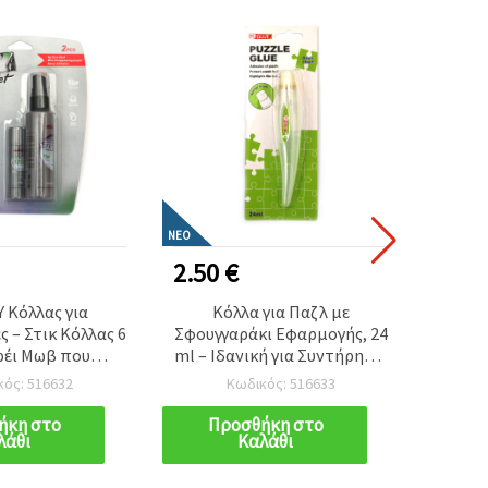
ΝΈΟ
2.50 €
7.00
Y Κόλλας για
Κόλλα για Παζλ με
Αποκο
ς – Στικ Κόλλας 6
Σφουγγαράκι Εφαρμογής, 24
Κυαν
ρέι Μωβ που
ml – Ιδανική για Συντήρηση,
(Debon
ζεται 60 ml –
Σφράγισμα & Έκθεση
κός: 516632
Κωδικός: 516633
ια Κατασκευές,
Ολοκληρωμένων Παζλ
ς Εργασίες &
ήκη στο
Προσθήκη στο
Π
λάθι
Καλάθι
ργίες Τέχνης