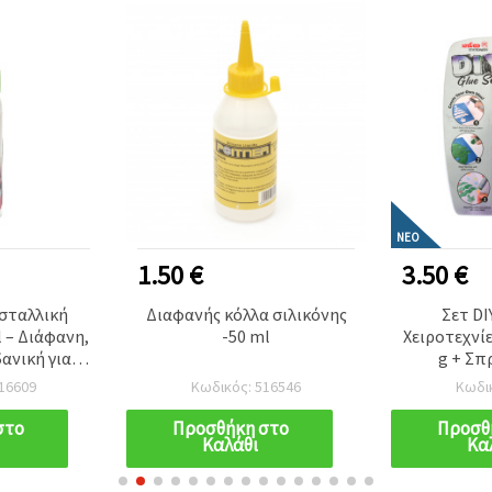
ΝΈΟ
1.50 €
3.50 €
σταλλική
Διαφανής κόλλα σιλικόνης
Σετ DI
l – Διάφανη,
-50 ml
Χειροτεχνίε
δανική για
g + Σπ
έ τύπου
Εξαφανί
16609
Κωδικός: 516546
Κωδι
 χαρτί,
Ιδανικό γ
α και
Σχολικέ
στο
Προσθήκη στο
Προσθ
Καλάθι
Κα
ειροτεχνίες
Δημιου