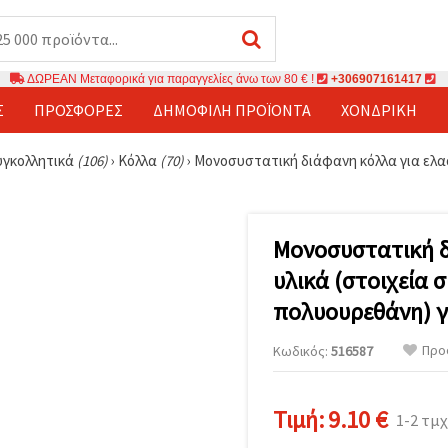
ΔΩΡΕΑΝ Μεταφορικά για παραγγελίες άνω των 80 € !
+306907161417
Σ
ΠΡΟΣΦΟΡΈΣ
ΔΗΜΟΦΙΛΉ ΠΡΟΪΌΝΤΑ
ΧΟΝΔΡΙΚΉ
υγκολλητικά
(106)
›
Κόλλα
(70)
›
Μονοσυστατική διάφανη κόλλα για ελασ
Μονοσυστατική δ
υλικά (στοιχεία 
πολυουρεθάνη) γι
Προ
Κωδικός:
516587
Τιμή:
9.10 €
1-2 τμχ