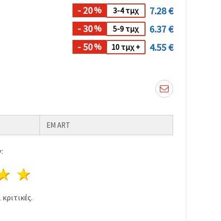
- 20
7.28 €
%
3-4 τμχ
- 30
6.37 €
%
5-9 τμχ
- 50
4.55 €
%
10 τμχ +
EM ART
:
ρι
στέρια
3 Αστέρια
4 Αστέρια
5 Αστέρια
1
κριτικές.