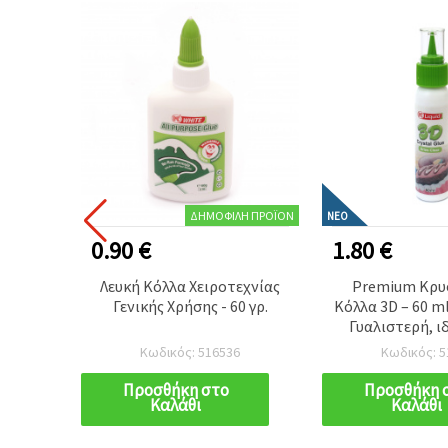
ΔΗΜΟΦΙΛΉ ΠΡΟΪΌΝ
ΝΈΟ
0.90 €
1.80 €
 Κόλλα
Λευκή Κόλλα Χειροτεχνίας
Premium Κρυ
ας
Γενικής Χρήσης - 60 γρ.
Κόλλα 3D – 60 m
ανής &
Γυαλιστερή, ι
ή για
ανάγλυφα εφ
Κωδικός: 516536
Κωδικός: 5
χνίες,
γυαλιού σε
ητικές
κοσμήματ
Προσθήκη στο
Προσθήκη 
Καλάθι
Καλάθι
διακοσμητικές χ
DIY