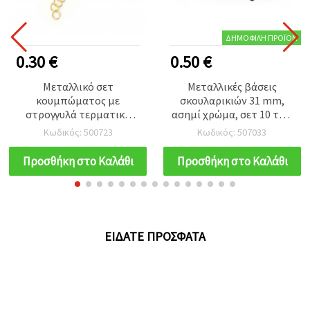
ΔΗΜΟΦΙΛΉ ΠΡΟΪΌΝ
0.30 €
0.50 €
Μεταλλικό σετ
Μεταλλικές βάσεις
κουμπώματος με
σκουλαρικιών 31 mm,
στρογγυλά τερματικά
ασημί χρώμα, σετ 10 τεμ.
κορδονιού 11x4 mm και
– εξαρτήματα
Κωδικός: 500723
Κωδικός: 507033
αλυσίδα προέκτασης
κοσμηματοποιίας για
50x4 mm, χρυσό
χειροποίητες κατασκευές
Προσθήκη στο Καλάθι
Προσθήκη στο Καλάθι
& DIY
ΕΊΔΑΤΕ ΠΡΌΣΦΑΤΑ