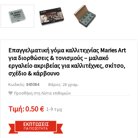
επισκεψιμότητα
και να
προβάλλουμε
πιο σχετικό
περιεχόμενο
και
διαφημίσεις,
μεταξύ
άλλων με
τη βοήθεια
Επαγγελματική γόμα καλλιτεχνίας Maries Art
των
για διορθώσεις & τονισμούς – μαλακό
συνεργατών
μας για
εργαλείο ακριβείας για καλλιτέχνες, σκίτσο,
αναλύσεις
και
σχέδιο & κάρβουνο
μάρκετινγκ.
Μπορείτε
Κωδικός:
845084
Βάρος: 28 γραμ..
να
Προσθήκη στη Λίστα επιθυμιών
συμφωνήσετε
να
χρησιμοποιήσετε
Τιμή:
0.50 €
1-9 τμχ
όλα τα
cookies
κάνοντας
κλικ στον
ΕΚΠΤΏΣΕΙΣ
ιστότοπο!
ΓΙΑ ΠΟΣΌΤΗΤΑ
Ή