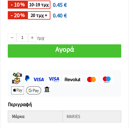
καθορίστε
- 10
0.45 €
%
10-19 τμχ
τις
προτιμήσεις
σας στις
- 20
0.40 €
%
20 τμχ +
ρυθμίσεις
επιλέγοντας
το
δεδομένο
τμχ
τύπο
cookies και
κάνοντας
Αγορά
κλικ στο
κουμπί
Αποθήκευση.
Αποδέχομαι
όλα!
Ρυθμίσεις
Περιγραφή
Μάρκα
MARIES