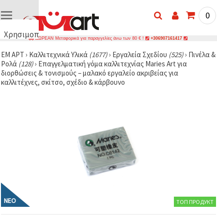
0
Χρησιμοποιούμε
ΔΩΡΕΑΝ Μεταφορικά για παραγγελίες άνω των 80 € !
+306907161417
cookies
ΕΜ ΑΡΤ
›
Καλλιτεχνικά Υλικά
(1677)
›
Εργαλεία Σχεδίου
(525)
›
Πινέλα &
🍪
Ρολά
(128)
›
Επαγγελματική γόμα καλλιτεχνίας Maries Art για
Χρησιμοποιούμε
διορθώσεις & τονισμούς – μαλακό εργαλείο ακριβείας για
cookies και
καλλιτέχνες, σκίτσο, σχέδιο & κάρβουνο
παρόμοιες
τεχνολογίες
για να
διασφαλίσουμε
τη σωστή
λειτουργία
του
ιστότοπου,
να
βελτιώσουμε
την
εμπειρία
σας και, με
τη
συγκατάθεσή
σας, να
ΝΈΟ
ТОП ПРОДУКТ
αναλύουμε
την