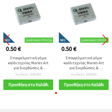
ΔΗΜΟΦΙΛΉ ΠΡΟΪΌΝ
ΔΗΜΟΦΙΛΉ ΠΡΟΪΌΝ
ΝΈΟ
ΝΈΟ
0.50 €
0.50 €
Επαγγελματική γόμα
Επαγγελματική γόμα
καλλιτεχνίας Maries Art
καλλιτεχνίας Maries Art
για διορθώσεις &
για διορθώσεις &
τονισμούς – μαλακό
τονισμούς – μαλακό
Κωδικός: 845084
Κωδικός: 845084
εργαλείο ακριβείας για
εργαλείο ακριβείας για
καλλιτέχνες, σκίτσο,
καλλιτέχνες, σκίτσο,
Προσθήκη στο Καλάθι
Προσθήκη στο Καλάθι
σχέδιο & κάρβουνο
σχέδιο & κάρβουνο