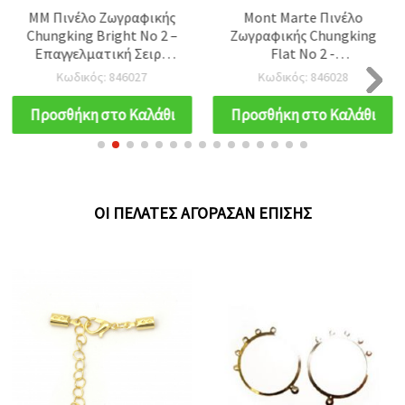
MM Πινέλο Ζωγραφικής
Mont Marte Πινέλο
Chungking Bright Νο 2 –
Ζωγραφικής Chungking
Επαγγελματική Σειρά
Flat Νο 2 -
από Φυσική Τρίχα Χοίρου
Επαγγελματική Σειρά,
Κωδικός: 846027
Κωδικός: 846028
για Ελαιογραφία
Επίπεδο Πινέλο από
Φυσική Τρίχα Χοίρου για
Προσθήκη στο Καλάθι
Προσθήκη στο Καλάθι
Ελαιοχρώματα
ΟΙ ΠΕΛΆΤΕΣ ΑΓΌΡΑΣΑΝ ΕΠΊΣΗΣ