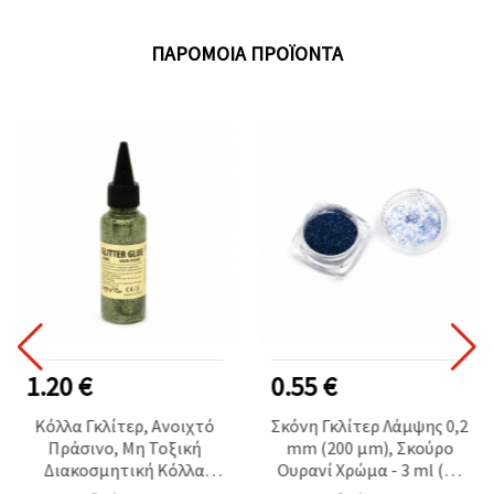
ΠΑΡΌΜΟΙΑ ΠΡΟΪΌΝΤΑ
1.20 €
0.55 €
Κόλλα Γκλίτερ, Ανοιχτό
Σκόνη Γκλίτερ Λάμψης 0,2
Πράσινο, Μη Τοξική
mm (200 μm), Σκούρο
Διακοσμητική Κόλλα
Ουρανί Χρώμα - 3 ml (~3
Χειροτεχνίας DIY, 50 ml
g)