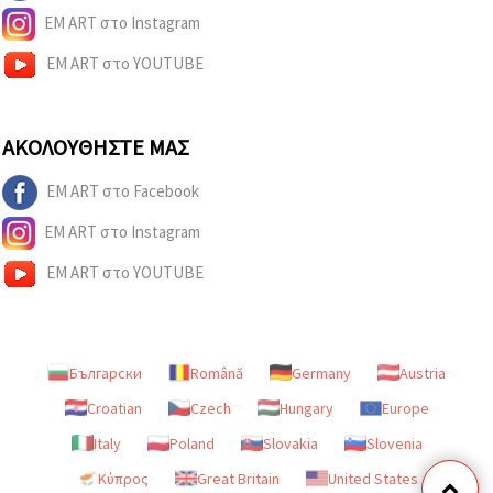
EM ART στο Instagram
EM ART στο YOUTUBE
ΑΚΟΛΟΥΘΉΣΤΕ ΜΑΣ
EM ART στο Facebook
EM ART στο Instagram
EM ART στο YOUTUBE
Български
Română
Germany
Austria
Croatian
Czech
Hungary
Europe
Italy
Poland
Slovakia
Slovenia
Κύπρος
Great Britain
United States