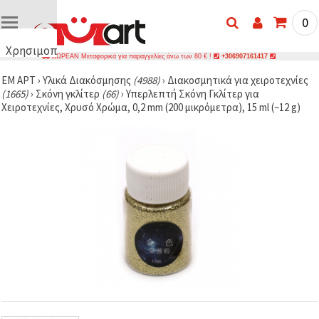
0
Χρησιμοποιούμε
ΔΩΡΕΑΝ Μεταφορικά για παραγγελίες άνω των 80 € !
+306907161417
cookies
ΕΜ ΑΡΤ
›
Υλικά Διακόσμησης
(4988)
›
Διακοσμητικά για χειροτεχνίες
🍪
(1665)
›
Σκόνη γκλίτερ
(66)
›
Υπερλεπτή Σκόνη Γκλίτερ για
Χρησιμοποιούμε
Χειροτεχνίες, Χρυσό Χρώμα, 0,2 mm (200 μικρόμετρα), 15 ml (~12 g)
cookies και
παρόμοιες
τεχνολογίες
για να
διασφαλίσουμε
τη σωστή
λειτουργία
του
ιστότοπου,
να
βελτιώσουμε
την
εμπειρία
σας και, με
τη
συγκατάθεσή
σας, να
αναλύουμε
την