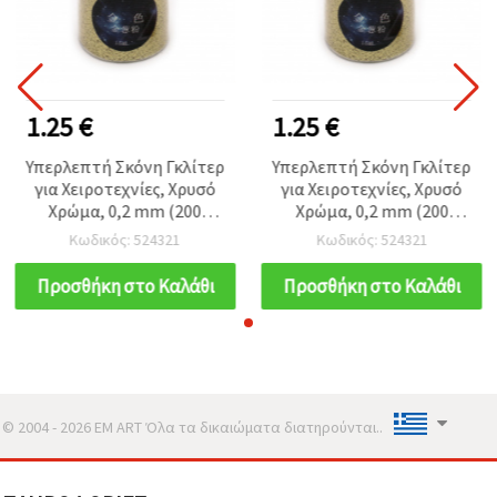
1.25 €
1.25 €
Υπερλεπτή Σκόνη Γκλίτερ
Υπερλεπτή Σκόνη Γκλίτερ
για Χειροτεχνίες, Χρυσό
για Χειροτεχνίες, Χρυσό
Χρώμα, 0,2 mm (200
Χρώμα, 0,2 mm (200
μικρόμετρα), 15 ml (~12
μικρόμετρα), 15 ml (~12
Κωδικός: 524321
Κωδικός: 524321
g)
g)
Προσθήκη στο Καλάθι
Προσθήκη στο Καλάθι
© 2004 - 2026 EM ART Όλα τα δικαιώματα διατηρούνται..