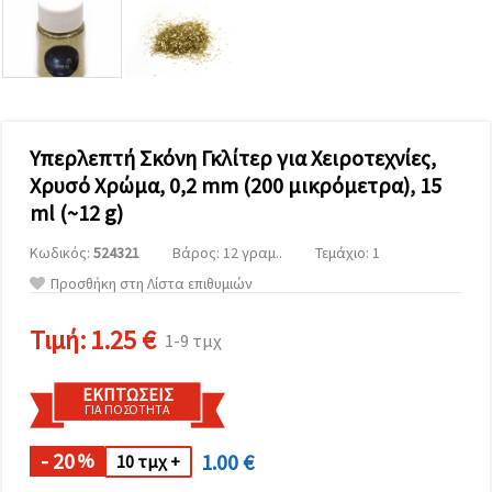
επισκεψιμότητα
και να
προβάλλουμε
πιο σχετικό
περιεχόμενο
και
διαφημίσεις,
μεταξύ
άλλων με
Υπερλεπτή Σκόνη Γκλίτερ για Χειροτεχνίες,
τη βοήθεια
Χρυσό Χρώμα, 0,2 mm (200 μικρόμετρα), 15
των
συνεργατών
ml (~12 g)
μας για
αναλύσεις
Κωδικός:
524321
Βάρος: 12 γραμ..
Τεμάχιο: 1
και
μάρκετινγκ.
Προσθήκη στη Λίστα επιθυμιών
Μπορείτε
να
Τιμή:
1.25 €
συμφωνήσετε
1-9 τμχ
να
χρησιμοποιήσετε
όλα τα
ΕΚΠΤΏΣΕΙΣ
cookies
ΓΙΑ ΠΟΣΌΤΗΤΑ
κάνοντας
κλικ στον
- 20
1.00 €
ιστότοπο!
%
10 τμχ +
Ή