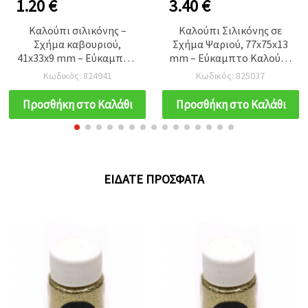
1.20 €
3.40 €
Καλούπι σιλικόνης –
Καλούπι Σιλικόνης σε
Σχήμα καβουριού,
Σχήμα Ψαριού, 77x75x13
41x33x9 mm – Εύκαμπτο,
mm – Εύκαμπτο Καλούπι
επαναχρησιμοποιούμενο
Χύτευσης για Ρητίνη,
Κωδικός: 824941
Κωδικός: 825037
για χυτεύσεις με εποξική
Εποξική, UV Ρητίνη,
ρητίνη, UV ρητίνη &
Σαπούνι & Κερί, Ιδανικό
Προσθήκη στο Καλάθι
Προσθήκη στο Καλάθι
πολυμερικό πηλό, DIY
για DIY Χειροτεχνίες &
κοσμήματα και
Κατασκευή Κοσμημάτων
χειροτεχνίες
ΕΊΔΑΤΕ ΠΡΌΣΦΑΤΑ