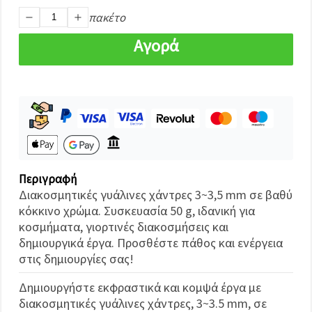
καθορίστε
τις
πακέτο
προτιμήσεις
σας στις
Αγορά
ρυθμίσεις
επιλέγοντας
το
δεδομένο
τύπο
cookies και
κάνοντας
κλικ στο
κουμπί
Αποθήκευση.
Περιγραφή
Αποδέχομαι
Διακοσμητικές γυάλινες χάντρες 3~3,5 mm σε βαθύ
όλα!
κόκκινο χρώμα. Συσκευασία 50 g, ιδανική για
Ρυθμίσεις
κοσμήματα, γιορτινές διακοσμήσεις και
δημιουργικά έργα. Προσθέστε πάθος και ενέργεια
στις δημιουργίες σας!
Δημιουργήστε εκφραστικά και κομψά έργα με
διακοσμητικές γυάλινες χάντρες, 3~3.5 mm, σε