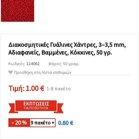
επισκεψιμότητα
και να
προβάλλουμε
πιο σχετικό
περιεχόμενο
και
διαφημίσεις,
μεταξύ
άλλων με
Διακοσμητικές Γυάλινες Χάντρες, 3–3,5 mm,
τη βοήθεια
Αδιαφανείς, Βαμμένες, Κόκκινες, 50 γρ.
των
συνεργατών
μας για
Κωδικός:
114062
Βάρος: 50 γραμ..
αναλύσεις
Προσθήκη στη Λίστα επιθυμιών
και
μάρκετινγκ.
Μπορείτε
Τιμή:
1.00 €
1-8 πακέτο
να
συμφωνήσετε
να
ΕΚΠΤΏΣΕΙΣ
χρησιμοποιήσετε
ΓΙΑ ΠΟΣΌΤΗΤΑ
όλα τα
cookies
κάνοντας
- 20
0.80 €
%
9 πακέτο +
κλικ στον
ιστότοπο!
Ή