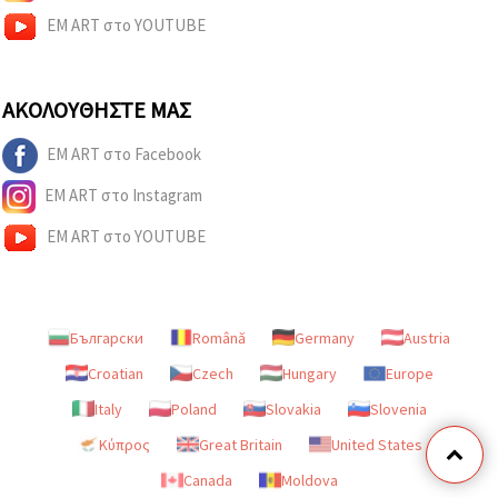
EM ART στο YOUTUBE
ΑΚΟΛΟΥΘΉΣΤΕ ΜΑΣ
EM ART στο Facebook
EM ART στο Instagram
EM ART στο YOUTUBE
Български
Română
Germany
Austria
Croatian
Czech
Hungary
Europe
Italy
Poland
Slovakia
Slovenia
Κύπρος
Great Britain
United States
Canada
Moldova