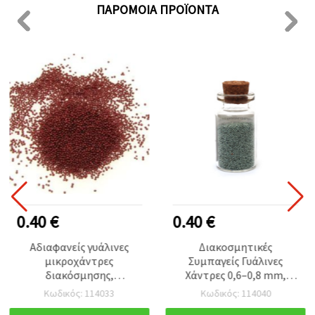
ΠΑΡΌΜΟΙΑ ΠΡΟΪΌΝΤΑ
0.40 €
0.40 €
Αδιαφανείς γυάλινες
Διακοσμητικές
μικροχάντρες
Συμπαγείς Γυάλινες
διακόσμησης,
Χάντρες 0,6–0,8 mm,
μονόχρωμες, για
Πράσινο-Γκρι, 10 γρ.
Κωδικός: 114033
Κωδικός: 114040
χειροτεχνίες, 0,6–0,8 mm,