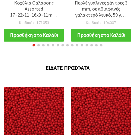
Κοχύλια Θαλάσσης
Περλέ γυάλινες χάντρες 3
Assorted
mm, σε αδιαφανές
17~22x11~16x9~11mm,
γαλακτερό λευκό, 50 γρ –
Τρύπα 1mm, 50g για
ιδανικές για κοσμήματα
Κωδικός: 171053
Κωδικός: 104007
Χειροτεχνίες &
και διακοσμητικές
Κοσμήματα DIY EM ART
κατασκευές
Προσθήκη στο Καλάθι
Προσθήκη στο Καλάθι
ΕΊΔΑΤΕ ΠΡΌΣΦΑΤΑ