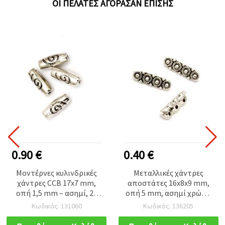
ΟΙ ΠΕΛΆΤΕΣ ΑΓΌΡΑΣΑΝ ΕΠΊΣΗΣ
0.90 €
0.40 €
Μοντέρνες κυλινδρικές
Μεταλλικές χάντρες
χάντρες CCB 17x7 mm,
αποστάτες 16x8x9 mm,
οπή 1,5 mm – ασημί, 20
οπή 5 mm, ασημί χρώμα
τεμ., για δημιουργικά
– 10 τεμ.
Κωδικός: 131060
Κωδικός: 136205
σχέδια κοσμημάτων