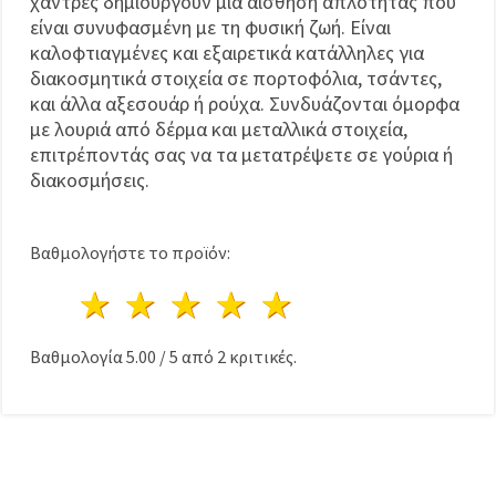
χάντρες δημιουργούν μια αίσθηση απλότητας που
είναι συνυφασμένη με τη φυσική ζωή. Είναι
καλοφτιαγμένες και εξαιρετικά κατάλληλες για
διακοσμητικά στοιχεία σε πορτοφόλια, τσάντες,
και άλλα αξεσουάρ ή ρούχα. Συνδυάζονται όμορφα
με λουριά από δέρμα και μεταλλικά στοιχεία,
επιτρέποντάς σας να τα μετατρέψετε σε γούρια ή
διακοσμήσεις.
Βαθμολογήστε το προϊόν:
1 Αστέρι
2 Αστέρια
3 Αστέρια
4 Αστέρια
5 Αστέρια
Βαθμολογία
5.00
/
5
από
2
κριτικές.