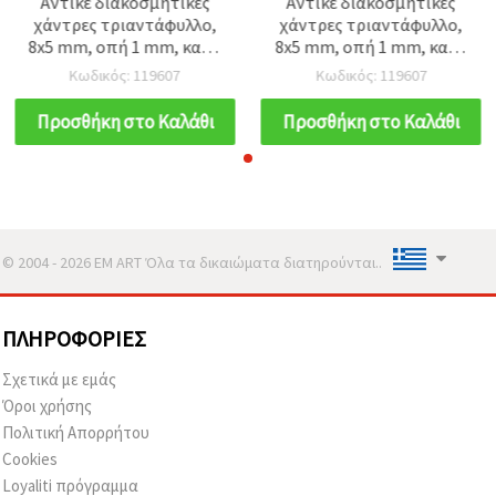
Αντικέ διακοσμητικές
Αντικέ διακοσμητικές
χάντρες τριαντάφυλλο,
χάντρες τριαντάφυλλο,
8x5 mm, οπή 1 mm, καφέ
8x5 mm, οπή 1 mm, καφέ
– 50 g (~240 τεμ.)
– 50 g (~240 τεμ.)
Κωδικός: 119607
Κωδικός: 119607
Προσθήκη στο Καλάθι
Προσθήκη στο Καλάθι
© 2004 - 2026 EM ART Όλα τα δικαιώματα διατηρούνται..
ΠΛΗΡΟΦΟΡΊΕΣ
Σχετικά με εμάς
Όροι χρήσης
Πολιτική Απορρήτου
Cookies
Loyaliti πρόγραμμα