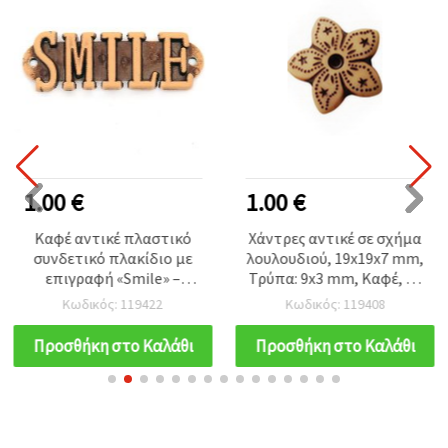
1.00 €
1.00 €
Καφέ αντικέ πλαστικό
Χάντρες αντικέ σε σχήμα
συνδετικό πλακίδιο με
λουλουδιού, 19x19x7 mm,
επιγραφή «Smile» –
Τρύπα: 9x3 mm, Καφέ, 50
55×17×5 mm, τρύπα 2
g (~55 τμχ)
Κωδικός: 119422
Κωδικός: 119408
mm, 50 g (~16 τμχ), για
DIY χειροποίητα
Προσθήκη στο Καλάθι
Προσθήκη στο Καλάθι
κοσμήματα, βραχιόλια &
κολιέ