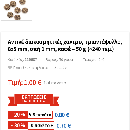
επισκεψιμότητα
και να
προβάλλουμε
πιο σχετικό
περιεχόμενο
και
διαφημίσεις,
μεταξύ
άλλων με
Αντικέ διακοσμητικές χάντρες τριαντάφυλλο,
τη βοήθεια
8x5 mm, οπή 1 mm, καφέ – 50 g (~240 τεμ.)
των
συνεργατών
μας για
Κωδικός:
119607
Βάρος: 50 γραμ..
Τεμάχιο: 240
αναλύσεις
Προσθήκη στη Λίστα επιθυμιών
και
μάρκετινγκ.
Μπορείτε
Τιμή:
1.00 €
1-4 πακέτο
να
συμφωνήσετε
να
ΕΚΠΤΏΣΕΙΣ
χρησιμοποιήσετε
ΓΙΑ ΠΟΣΌΤΗΤΑ
όλα τα
cookies
κάνοντας
- 20
0.80 €
%
5-9 πακέτο
κλικ στον
ιστότοπο!
- 30
0.70 €
%
10 πακέτο +
Ή