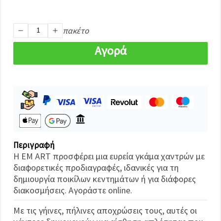
καθορίστε
τις
προτιμήσεις
σας στις
πακέτο
ρυθμίσεις
επιλέγοντας
Αγορά
το
δεδομένο
τύπο
cookies και
κάνοντας
κλικ στο
κουμπί
Αποθήκευση.
Αποδέχομαι
όλα!
Περιγραφή
Η EM ART προσφέρει μια ευρεία γκάμα χαντρών με
Ρυθμίσεις
διαφορετικές προδιαγραφές, ιδανικές για τη
δημιουργία ποικίλων κεντημάτων ή για διάφορες
διακοσμήσεις. Αγοράστε online.
Με τις γήινες, πήλινες αποχρώσεις τους, αυτές οι