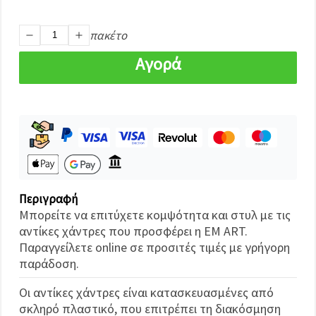
καθορίστε
τις
προτιμήσεις
πακέτο
σας στις
ρυθμίσεις
επιλέγοντας
Αγορά
το
δεδομένο
τύπο
cookies και
κάνοντας
κλικ στο
κουμπί
Αποθήκευση.
Αποδέχομαι
Περιγραφή
όλα!
Μπορείτε να επιτύχετε κομψότητα και στυλ με τις
Ρυθμίσεις
αντίκες χάντρες που προσφέρει η EM ART.
Παραγγείλετε online σε προσιτές τιμές με γρήγορη
παράδοση.
Οι αντίκες χάντρες είναι κατασκευασμένες από
σκληρό πλαστικό, που επιτρέπει τη διακόσμηση