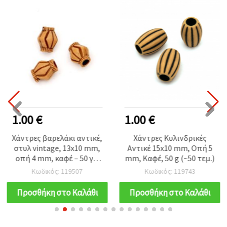
1.00 €
1.00 €
Χάντρες βαρελάκι αντικέ,
Χάντρες Κυλινδρικές
στυλ vintage, 13x10 mm,
Αντικέ 15x10 mm, Οπή 5
οπή 4 mm, καφέ – 50 γρ.
mm, Καφέ, 50 g (~50 τεμ.)
(≈57 τεμ.)
Κωδικός: 119507
Κωδικός: 119743
Προσθήκη στο Καλάθι
Προσθήκη στο Καλάθι