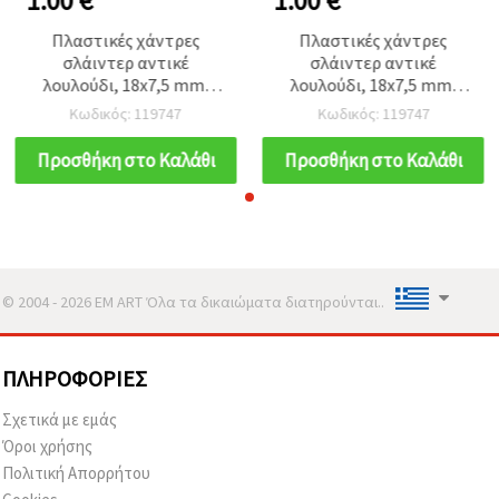
1.00 €
1.00 €
Πλαστικές χάντρες
Πλαστικές χάντρες
σλάιντερ αντικέ
σλάιντερ αντικέ
λουλούδι, 18x7,5 mm,
λουλούδι, 18x7,5 mm,
τρύπα 8,5x3 mm, καφέ –
τρύπα 8,5x3 mm, καφέ –
Κωδικός: 119747
Κωδικός: 119747
50 g (~65 τεμ.)
50 g (~65 τεμ.)
Προσθήκη στο Καλάθι
Προσθήκη στο Καλάθι
© 2004 - 2026 EM ART Όλα τα δικαιώματα διατηρούνται..
ΠΛΗΡΟΦΟΡΊΕΣ
Σχετικά με εμάς
Όροι χρήσης
Πολιτική Απορρήτου