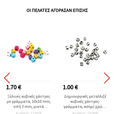
ΟΙ ΠΕΛΆΤΕΣ ΑΓΌΡΑΣΑΝ ΕΠΊΣΗΣ
1.70 €
1.00 €
Ξύλινες κυβικές χάντρες
Δημιουργικές μεταλλιζέ
με γράμματα, 10x10 mm,
κυβικές χάντρες-
οπή 3 mm, μικτά
γράμματα, ασημί χρώμα
χρώματα MIX, ~56 τεμ.
– 6,5x6,5 mm, τρύπα 3,5
Κωδικός: 122078
Κωδικός: 107800