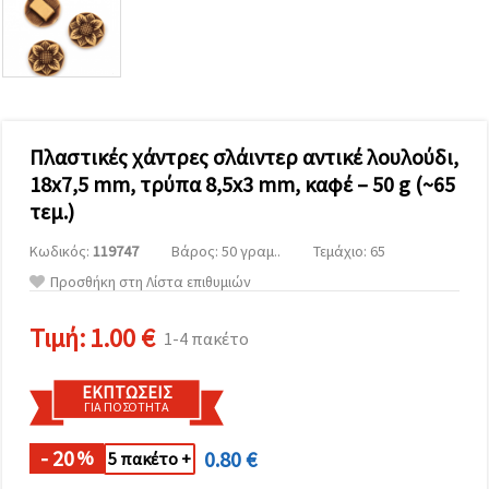
επισκεψιμότητα
και να
προβάλλουμε
πιο σχετικό
περιεχόμενο
και
διαφημίσεις,
μεταξύ
άλλων με
Πλαστικές χάντρες σλάιντερ αντικέ λουλούδι,
τη βοήθεια
18x7,5 mm, τρύπα 8,5x3 mm, καφέ – 50 g (~65
των
συνεργατών
τεμ.)
μας για
αναλύσεις
Κωδικός:
119747
Βάρος: 50 γραμ..
Τεμάχιο: 65
και
μάρκετινγκ.
Προσθήκη στη Λίστα επιθυμιών
Μπορείτε
να
Τιμή:
1.00 €
συμφωνήσετε
1-4 πακέτο
να
χρησιμοποιήσετε
όλα τα
ΕΚΠΤΏΣΕΙΣ
cookies
ΓΙΑ ΠΟΣΌΤΗΤΑ
κάνοντας
κλικ στον
- 20
0.80 €
ιστότοπο!
%
5 πακέτο +
Ή