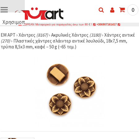
0
Χρησιμοποιούμε
ΔΩΡΕΑΝ Μεταφορικά για παραγγελίες άνω των 80 € !
+306907161417
cookies
ΕΜ ΑΡΤ
›
Χάντρες
(8167)
›
Ακρυλικές Χάντρες
(3180)
›
Χάντρες αντικέ
🍪
(270)
›
Πλαστικές χάντρες σλάιντερ αντικέ λουλούδι, 18x7,5 mm,
Χρησιμοποιούμε
τρύπα 8,5x3 mm, καφέ – 50 g (~65 τεμ.)
cookies και
παρόμοιες
τεχνολογίες
για να
διασφαλίσουμε
τη σωστή
λειτουργία
του
ιστότοπου,
να
βελτιώσουμε
την
εμπειρία
σας και, με
τη
συγκατάθεσή
σας, να
αναλύουμε
την