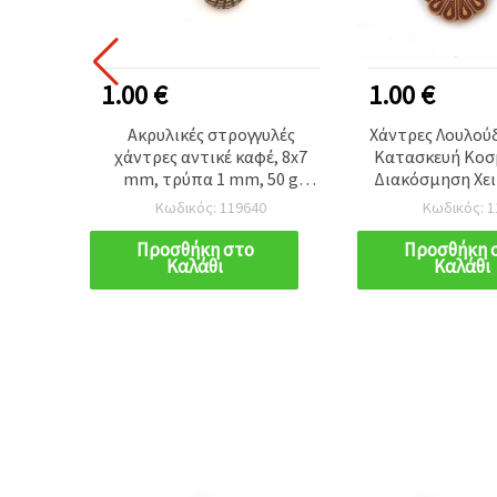
1.00 €
1.00 €
 Τύπου
Ακρυλικές στρογγυλές
Χάντρες Λουλούδ
8 mm,
χάντρες αντικέ καφέ, 8x7
Κατασκευή Κο
50 γρ.
mm, τρύπα 1 mm, 50 g
Διακόσμηση Χει
(≈150 τεμ.)
22,5x9 mm, Τρύ
Κωδικός: 119640
Κωδικός: 1
Καφέ – 50 γρ.
Προσθήκη στο
Προσθήκη 
Καλάθι
Καλάθι