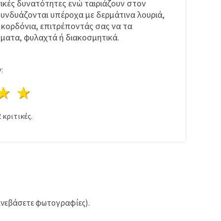
ικές δυνατότητες ενώ ταιριάζουν στον
υνδυάζονται υπέροχα με δερμάτινα λουριά,
ι κορδόνια, επιτρέποντάς σας να τα
ματα, φυλαχτά ή διακοσμητικά.
:
ρι
στέρια
3 Αστέρια
4 Αστέρια
5 Αστέρια
2
κριτικές.
ανεβάσετε φωτογραφίες).