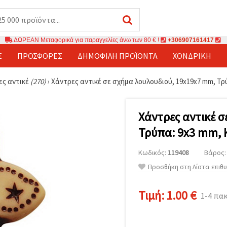
ΔΩΡΕΑΝ Μεταφορικά για παραγγελίες άνω των 80 € !
+306907161417
Σ
ΠΡΟΣΦΟΡΈΣ
ΔΗΜΟΦΙΛΉ ΠΡΟΪΌΝΤΑ
ΧΟΝΔΡΙΚΉ
ες αντικέ
(270)
›
Χάντρες αντικέ σε σχήμα λουλουδιού, 19x19x7 mm, Τρύ
Χάντρες αντικέ 
Τρύπα: 9x3 mm, Κ
Κωδικός:
119408
Βάρος: 
Προσθήκη στη Λίστα επιθ
Τιμή:
1.00 €
1-4 πα