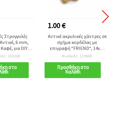
1.00 €
1.00
ές Στρογγυλές
Αντικέ ακρυλικές χάντρες σε
Πλα
Αντικέ, 6 mm,
σχήμα κορδέλας με
σχήμα
Καφέ, για DIY
επιγραφή “FRIEND“, 14x10
καφέ
ή Κοσμημάτων -
mm, οπή: 3,5 mm, καφέ – 50
mm
κός: 103208
Κωδικός: 119665
50 γρ.
γρ. (~85 τμχ.)
ήκη στο
Προσθήκη στο
Π
λάθι
Καλάθι