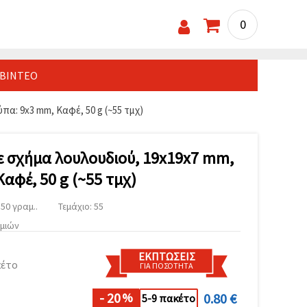
0
ΒΊΝΤΕΟ
πα: 9x3 mm, Καφέ, 50 g (~55 τμχ)
σε σχήμα λουλουδιού, 19x19x7 mm,
αφέ, 50 g (~55 τμχ)
50 γραμ..
Τεμάχιο: 55
υμιών
ΕΚΠΤΏΣΕΙΣ
κέτο
ΓΙΑ ΠΟΣΌΤΗΤΑ
- 20
0.80 €
%
5-9 πακέτο