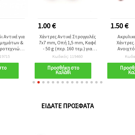
1.00 €
1.50 €
ι Αντικέ για
Χάντρες Αντικέ Στρογγυλές
Ακρυλικ
σμημάτων &
7x7 mm, Οπή 1,5 mm, Καφέ
Χάντρες 
ροτεχνιών,
- 50 g (περ. 160 τεμ.) για
Ανοιχτό 
πα 2x7 mm,
κοσμήματα & χειροτεχνίες
Κατασκευ
19715
Κωδικός: 119460
Κωδι
 ~40 τεμ.
στο
Προσθήκη στο
Προσθ
Καλάθι
Κα
ΕΊΔΑΤΕ ΠΡΌΣΦΑΤΑ