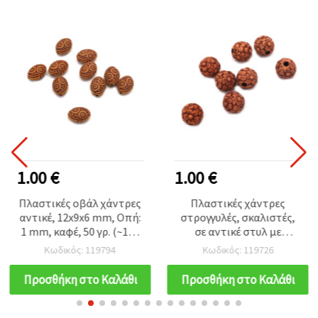
1.00 €
1.00 €
Πλαστικές οβάλ χάντρες
Πλαστικές χάντρες
αντικέ, 12x9x6 mm, Οπή:
στρογγυλές, σκαλιστές,
1 mm, καφέ, 50 γρ. (~130
σε αντικέ στυλ με
τεμ.)
λουλουδάτο μοτίβο, 11.5
Κωδικός: 119794
Κωδικός: 119726
x 11.5 mm, οπή 3 mm,
καφέ — 50 g (~60 τεμ.)
Προσθήκη στο Καλάθι
Προσθήκη στο Καλάθι