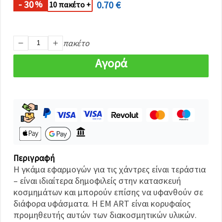
καθορίστε
- 30
0.70 €
%
10 πακέτο +
τις
προτιμήσεις
σας στις
ρυθμίσεις
επιλέγοντας
πακέτο
το
δεδομένο
Αγορά
τύπο
cookies και
κάνοντας
κλικ στο
κουμπί
Αποθήκευση.
Αποδέχομαι
όλα!
Περιγραφή
Ρυθμίσεις
Η γκάμα εφαρμογών για τις χάντρες είναι τεράστια
– είναι ιδιαίτερα δημοφιλείς στην κατασκευή
κοσμημάτων και μπορούν επίσης να υφανθούν σε
διάφορα υφάσματα. Η EM ART είναι κορυφαίος
προμηθευτής αυτών των διακοσμητικών υλικών.