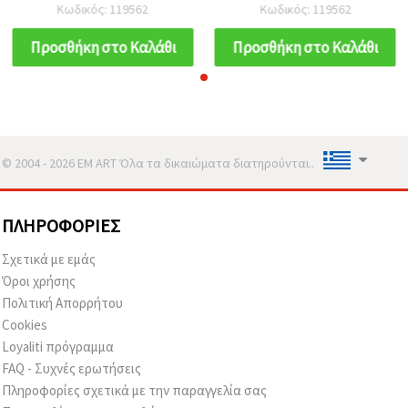
mm, οπή 2,5 mm, 50 g
mm, οπή 2,5 mm, 50 g
Κωδικός: 119562
Κωδικός: 119562
(~105 τμχ)
(~105 τμχ)
Προσθήκη στο Καλάθι
Προσθήκη στο Καλάθι
© 2004 - 2026 EM ART Όλα τα δικαιώματα διατηρούνται..
ΠΛΗΡΟΦΟΡΊΕΣ
Σχετικά με εμάς
Όροι χρήσης
Πολιτική Απορρήτου
Cookies
Loyaliti πρόγραμμα
FAQ - Συχνές ερωτήσεις
Πληροφορίες σχετικά με την παραγγελία σας