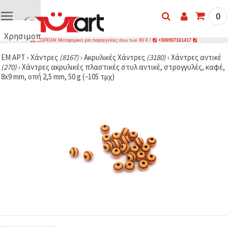
0
Χρησιμοποιούμε
ΔΩΡΕΑΝ Μεταφορικά για παραγγελίες άνω των 80 € !
+306907161417
cookies
ΕΜ ΑΡΤ
›
Χάντρες
(8167)
›
Ακρυλικές Χάντρες
(3180)
›
Χάντρες αντικέ
🍪
(270)
›
Χάντρες ακρυλικές πλαστικές στυλ αντικέ, στρογγυλές, καφέ,
Χρησιμοποιούμε
8x9 mm, οπή 2,5 mm, 50 g (~105 τμχ)
cookies και
παρόμοιες
τεχνολογίες
για να
διασφαλίσουμε
τη σωστή
λειτουργία
του
ιστότοπου,
να
βελτιώσουμε
την
εμπειρία
σας και, με
τη
συγκατάθεσή
σας, να
αναλύουμε
την