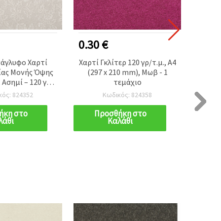
0.30 €
0.20
νάγλυφο Χαρτί
Χαρτί Γκλίτερ 120 γρ/τ.μ., A4
Χαρτί
ίας Μονής Όψης
(297 x 210 mm), Μωβ - 1
A4, 1
Ασημί – 120 γρ./
τεμάχιο
4 – 1 φύλλο
κός: 824352
Κωδικός: 824358
ήκη στο
Προσθήκη στο
Π
λάθι
Καλάθι