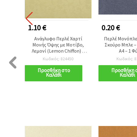
1.10 €
0.20 €
οβάλ
Ανάγλυφο Περλέ Χαρτί
Περλέ Μονόπλε
βάσεις
Μονής Όψης με Μοτίβο,
Σκούρο Μπλε – 
m, 21
Λεμονί (Lemon Chiffon) –
A4 – 1 Φ
120 γρ./μ², 50x78 εκ. – 1
Κωδικός: 824450
Κωδικός: 8
φύλλο
Προσθήκη στο
Προσθήκη 
Καλάθι
Καλάθι