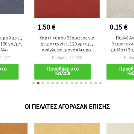
1.50 €
0.15 €
υρο Χαρτί,
Χαρτί τύπου δέρματος για
Περλέ Α
120 γρ./μ²,
χειροτεχνίες, 120 γρ/τ.μ.,
Χειροτεχν
ύλλο
ανάγλυφο, μονόπλευρο,
με Μοτίβο, 
50x78 εκ., κόκκινο - 1 τεμ.
μ², A
24257
Κωδικός: 824459
Κωδι
στο
Προσθήκη στο
Προσθ
Καλάθι
Κα
ΟΙ ΠΕΛΆΤΕΣ ΑΓΌΡΑΣΑΝ ΕΠΊΣΗΣ