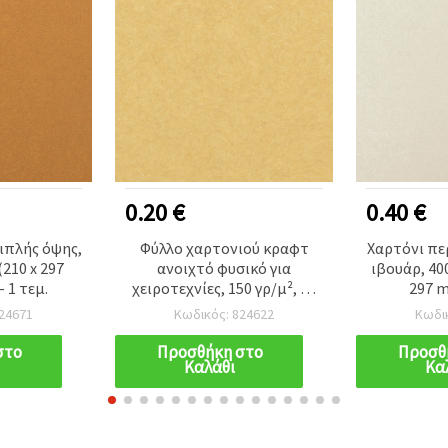
0.20 €
0.40 €
ιπλής όψης,
Φύλλο χαρτονιού κραφτ
Χαρτόνι πε
(210 x 297
ανοιχτό φυσικό για
ιβουάρ, 400
 1 τεμ.
χειροτεχνίες, 150 γρ/μ², A4
297 m
(210 x 297 mm) - 1 τεμ.
24671
Κωδικός: 824622
Κωδι
στο
Προσθήκη στο
Προσθ
Καλάθι
Κα