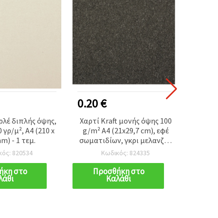
0.20 €
1.05
ρλέ διπλής όψης,
Χαρτί Kraft μονής όψης 100
Ανάγλ
 γρ/μ², A4 (210 x
g/m² A4 (21x29,7 cm), εφέ
γ
m) - 1 τεμ.
σωματιδίων, γκρι μελανζέ -
1 τεμ.
κός: 820534
Κωδικός: 824335
ήκη στο
Προσθήκη στο
Π
λάθι
Καλάθι