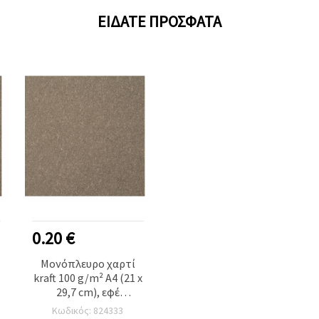
ΕΊΔΑΤΕ ΠΡΌΣΦΑΤΑ
0.20 €
Μονόπλευρο χαρτί
kraft 100 g/m² A4 (21 x
29,7 cm), εφέ
σωματιδίων, μελάνζ
Κωδικός: 824333