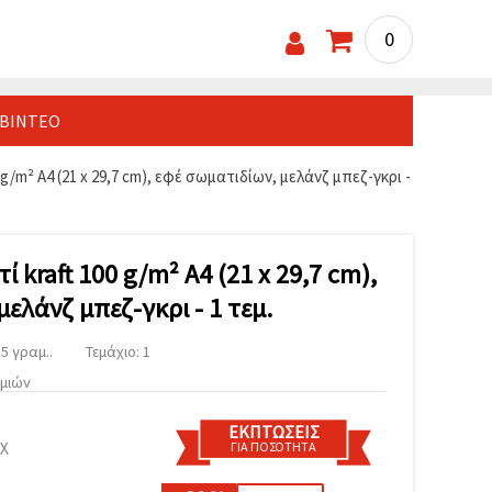
0
ΒΊΝΤΕΟ
g/m² A4 (21 x 29,7 cm), εφέ σωματιδίων, μελάνζ μπεζ-γκρι -
 kraft 100 g/m² A4 (21 x 29,7 cm),
μελάνζ μπεζ-γκρι - 1 τεμ.
5 γραμ..
Τεμάχιο: 1
υμιών
ΕΚΠΤΏΣΕΙΣ
μχ
ΓΙΑ ΠΟΣΌΤΗΤΑ