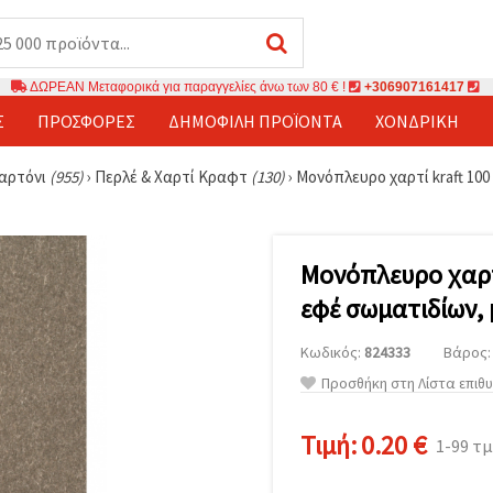
ΔΩΡΕΑΝ Μεταφορικά για παραγγελίες άνω των 80 € !
+306907161417
Σ
ΠΡΟΣΦΟΡΈΣ
ΔΗΜΟΦΙΛΉ ΠΡΟΪΌΝΤΑ
ΧΟΝΔΡΙΚΉ
χαρτόνι
(955)
›
Περλέ & Χαρτί Κραφτ
(130)
›
Μονόπλευρο χαρτί kraft 100 
Μονόπλευρο χαρτί
εφέ σωματιδίων, 
Κωδικός:
824333
Βάρος: 
Προσθήκη στη Λίστα επιθ
Τιμή:
0.20 €
1-99 τ