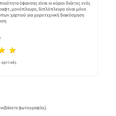
οιότητα ύφανσης είναι οι κύριοι δείκτες ενός
κραφτ, μονόπλευρο, διπλόπλευρο είναι μόνο
ύπων χαρτιού για χειροτεχνική διακόσμηση
υση.
:
ρι
στέρια
3 Αστέρια
4 Αστέρια
5 Αστέρια
1
κριτικές.
ανεβάσετε φωτογραφίες).