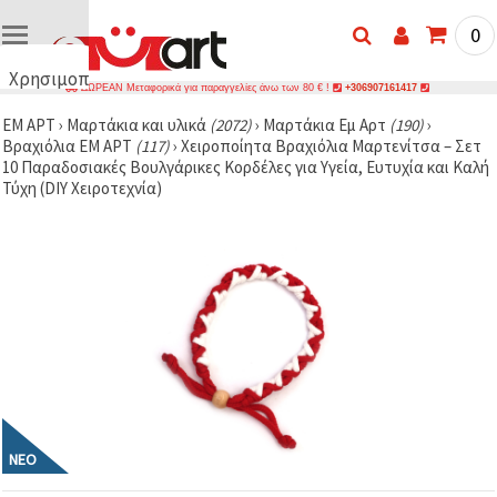
0
Χρησιμοποιούμε
ΔΩΡΕΑΝ Μεταφορικά για παραγγελίες άνω των 80 € !
+306907161417
cookies
ΕΜ ΑΡΤ
›
Μαρτάκια και υλικά
(2072)
›
Μαρτάκια Еμ Аρτ
(190)
›
🍪
Βραχιόλια ЕМ АРТ
(117)
›
Χειροποίητα Βραχιόλια Μαρτενίτσα – Σετ
Χρησιμοποιούμε
10 Παραδοσιακές Βουλγάρικες Κορδέλες για Υγεία, Ευτυχία και Καλή
cookies και
Τύχη (DIY Χειροτεχνία)
παρόμοιες
τεχνολογίες
για να
διασφαλίσουμε
τη σωστή
λειτουργία
του
ιστότοπου,
να
βελτιώσουμε
την
εμπειρία
σας και, με
τη
συγκατάθεσή
σας, να
ΝΈΟ
αναλύουμε
την