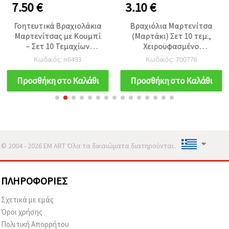
7.50 €
3.10 €
Γοητευτικά Βραχιολάκια
Βραχιόλια Μαρτενίτσα
Μαρτενίτσας με Κουμπί
(Μαρτάκι) Σετ 10 τεμ.,
– Σετ 10 Τεμαχίων
Χειροϋφασμένο
(Assorted)
Μεταξωτό Κορδόνι με
Κωδικός: n6493
Κωδικός: 700776
Μεταλλικό Νήμα Λαμέ,
Διάφορα Χρώματα
Προσθήκη στο Καλάθι
Προσθήκη στο Καλάθι
© 2004 - 2026 EM ART Όλα τα δικαιώματα διατηρούνται..
ΠΛΗΡΟΦΟΡΊΕΣ
Σχετικά με εμάς
Όροι χρήσης
Πολιτική Απορρήτου