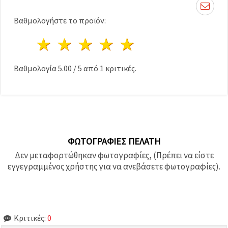
καθορίστε
τις
προτιμήσεις
Βαθμολογήστε το προϊόν:
σας στις
ρυθμίσεις
1 Αστέρι
2 Αστέρια
3 Αστέρια
4 Αστέρια
5 Αστέρια
επιλέγοντας
το
δεδομένο
τύπο
Βαθμολογία
5.00
/
5
από
1
κριτικές.
cookies και
κάνοντας
κλικ στο
κουμπί
Αποθήκευση.
Αποδέχομαι
ΦΩΤΟΓΡΑΦΊΕΣ ΠΕΛΆΤΗ
όλα!
Δεν μεταφορτώθηκαν φωτογραφίες, (Πρέπει να είστε
Ρυθμίσεις
εγγεγραμμένος χρήστης για να ανεβάσετε φωτογραφίες).
Κριτικές:
0