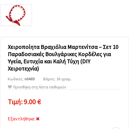
επισκεψιμότητα
και να
προβάλλουμε
πιο σχετικό
περιεχόμενο
και
διαφημίσεις,
μεταξύ
άλλων με
τη βοήθεια
Χειροποίητα Βραχιόλια Μαρτενίτσα – Σετ 10
των
Παραδοσιακές Βουλγάρικες Κορδέλες για
συνεργατών
μας για
Υγεία, Ευτυχία και Καλή Τύχη (DIY
αναλύσεις
και
Χειροτεχνία)
μάρκετινγκ.
Μπορείτε
Κωδικός:
n6469
Βάρος: 38 γραμ..
να
Προσθήκη στη Λίστα επιθυμιών
συμφωνήσετε
να
χρησιμοποιήσετε
Τιμή:
9.00 €
όλα τα
cookies
κάνοντας
κλικ στον
Εξαντλήθηκε:
ιστότοπο!
Ή