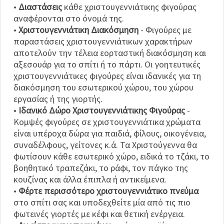
•
Διαστάσεις
κάθε χριστουγεννιάτικης φιγούρας
αναφέρονται στο όνομά της.
•
Χριστουγεννιάτικη Διακόσμηση
- Φιγούρες με
παραστάσεις χριστουγεννιάτικων χαρακτήρων
αποτελούν την τέλεια εορταστική διακόσμηση και
αξεσουάρ για το σπίτι ή το πάρτι. Οι γοητευτικές
χριστουγεννιάτικες φιγούρες είναι ιδανικές για τη
διακόσμηση του εσωτερικού χώρου, του χώρου
εργασίας ή της γιορτής.
•
Ιδανικό Δώρο Χριστουγεννιάτικης Φιγούρας
-
Κομψές φιγούρες σε χριστουγεννιάτικα χρώματα
είναι υπέροχα δώρα για παιδιά, φίλους, οικογένεια,
συναδέλφους, γείτονες κ.ά. Τα Χριστούγεννα θα
φωτίσουν κάθε εσωτερικό χώρο, ειδικά το τζάκι, το
βοηθητικό τραπεζάκι, το ράφι, τον πάγκο της
κουζίνας και άλλα έπιπλα ή αντικείμενα.
•
Φέρτε περισσότερο χριστουγεννιάτικο πνεύμα
στο σπίτι σας και υποδεχθείτε μία από τις πιο
φωτεινές γιορτές με κέφι και θετική ενέργεια.