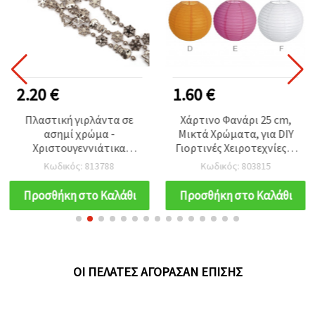
2.20 €
1.60 €
Πλαστική γιρλάντα σε
Χάρτινο Φανάρι 25 cm,
ασημί χρώμα -
Μικτά Χρώματα, για DIY
Χριστουγεννιάτικα
Γιορτινές Χειροτεχνίες &
δεντράκια,
Διακόσμηση
Κωδικός: 813788
Κωδικός: 803815
χιονάνθρωπος & νιφάδες
χιονιού, 15 mm, 2,7 m
Προσθήκη στο Καλάθι
Προσθήκη στο Καλάθι
ΟΙ ΠΕΛΆΤΕΣ ΑΓΌΡΑΣΑΝ ΕΠΊΣΗΣ