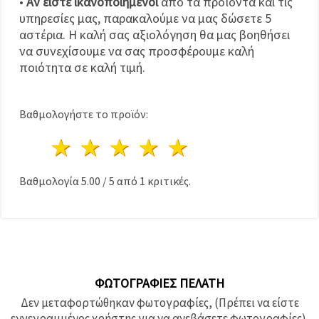
•
Αν είστε ικανοποιημένοι
από τα προϊόντα και τις
υπηρεσίες μας, παρακαλούμε να μας δώσετε 5
αστέρια. Η καλή σας αξιολόγηση θα μας βοηθήσει
να συνεχίσουμε να σας προσφέρουμε καλή
ποιότητα σε καλή τιμή.
Βαθμολογήστε το προϊόν:
1 Αστέρι
2 Αστέρια
3 Αστέρια
4 Αστέρια
5 Αστέρια
Βαθμολογία
5.00
/
5
από
1
κριτικές.
ΦΩΤΟΓΡΑΦΊΕΣ ΠΕΛΆΤΗ
Δεν μεταφορτώθηκαν φωτογραφίες, (Πρέπει να είστε
εγγεγραμμένος χρήστης για να ανεβάσετε φωτογραφίες).