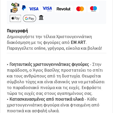
καθορίστε
τις
προτιμήσεις
σας στις
ρυθμίσεις
επιλέγοντας
το
δεδομένο
Περιγραφή
τύπο
Δημιουργήστε την τέλεια Χριστουγεννιάτικη
cookies και
κάνοντας
διακόσμηση με τις φιγούρες από
EM ART
.
κλικ στο
Παραγγείλετε online, γρήγορα, εύκολα και βολικά!
κουμπί
Αποθήκευση.
•
Γοητευτικές χριστουγεννιάτικες φιγούρες
- Στην
Αποδέχομαι
παράδοση, ο Άγιος Βασίλης προστατεύει το σπίτι
όλα!
και τους ανθρώπους από τη δυστυχία. Θεωρείται
σύμβολο τύχης και είναι ιδανικός για να μεταδώσει
Ρυθμίσεις
το παραδοσιακό πνεύμα και τις ευχές. Εκφράστε
τώρα τις ευχές σας στους αγαπημένους σας.
•
Κατασκευασμένες από ποιοτικά υλικά
- Κάθε
χριστουγεννιάτικη φιγούρα είναι φτιαγμένη από
ποιοτικά και ασφαλή υλικά.