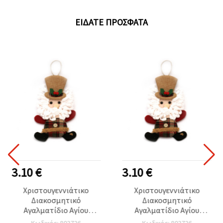
ΕΊΔΑΤΕ ΠΡΌΣΦΑΤΑ
3.10 €
3.10 €
Χριστουγεννιάτικο
Χριστουγεννιάτικο
Διακοσμητικό
Διακοσμητικό
Αγαλματίδιο Αγίου
Αγαλματίδιο Αγίου
Βασίλη, 15x25x5±7 εκ.
Βασίλη, 15x25x5±7 εκ.
Κωδικός: 803726
Κωδικός: 803726