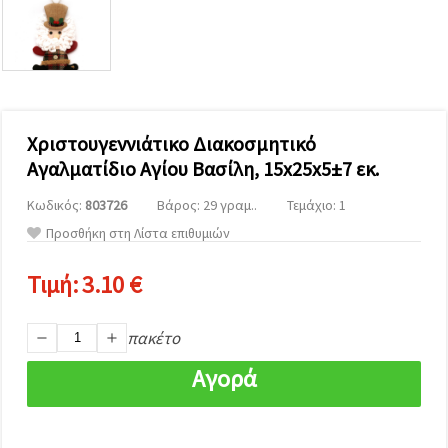
επισκεψιμότητα
και να
προβάλλουμε
πιο σχετικό
περιεχόμενο
και
διαφημίσεις,
μεταξύ
άλλων με
Χριστουγεννιάτικο Διακοσμητικό
τη βοήθεια
Αγαλματίδιο Αγίου Βασίλη, 15x25x5±7 εκ.
των
συνεργατών
μας για
Κωδικός:
803726
Βάρος: 29 γραμ..
Τεμάχιο: 1
αναλύσεις
Προσθήκη στη Λίστα επιθυμιών
και
μάρκετινγκ.
Μπορείτε
Τιμή:
3.10 €
να
συμφωνήσετε
να
πακέτο
χρησιμοποιήσετε
όλα τα
cookies
Αγορά
κάνοντας
κλικ στον
ιστότοπο!
Ή