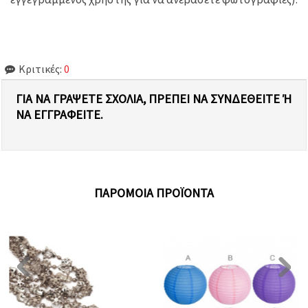
Κριτικές:
0
ΓΙΑ ΝΑ ΓΡΆΨΕΤΕ ΣΧΌΛΙΑ, ΠΡΈΠΕΙ ΝΑ ΣΥΝΔΕΘΕΊΤΕ Ή Ν
Α ΕΓΓΡΑΦΕΊΤΕ.
ΠΑΡΌΜΟΙΑ ΠΡΟΪΌΝΤΑ