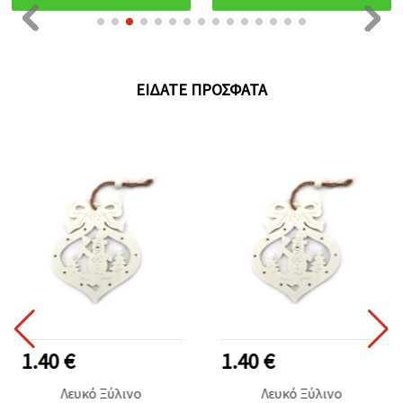
διασκεδαστικά αξεσουάρ
διακόσμηση δώρων & DIY
& δημιουργικές DIY
χειροτεχνίες
κατασκευές
ΕΊΔΑΤΕ ΠΡΌΣΦΑΤΑ
1.40 €
1.40 €
Λευκό Ξύλινο
Λευκό Ξύλινο