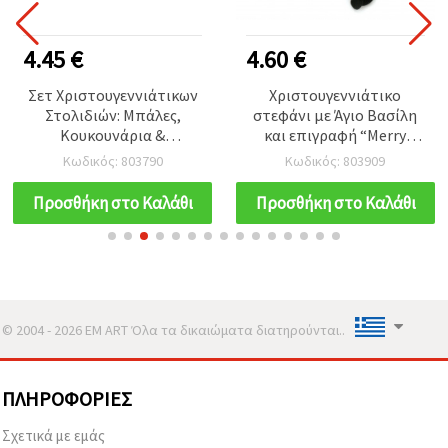
4.45 €
4.60 €
Σετ Χριστουγεννιάτικων
Χριστουγεννιάτικο
Στολιδιών: Μπάλες,
στεφάνι με Άγιο Βασίλη
Κουκουνάρια &
και επιγραφή “Merry
Ταμπούρλο, 30 mm,
Christmas“, 28x37 cm
Κωδικός: 803790
Κωδικός: 803909
Κόκκινο & Χρυσό - 24 τεμ.
Προσθήκη στο Καλάθι
Προσθήκη στο Καλάθι
© 2004 - 2026 EM ART Όλα τα δικαιώματα διατηρούνται..
ΠΛΗΡΟΦΟΡΊΕΣ
Σχετικά με εμάς