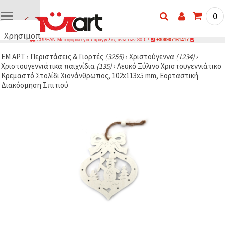
0
Χρησιμοποιούμε
ΔΩΡΕΑΝ Μεταφορικά για παραγγελίες άνω των 80 € !
+306907161417
cookies
ΕΜ ΑΡΤ
›
Περιστάσεις & Γιορτές
(3255)
›
Χριστούγεννα
(1234)
›
🍪
Χριστουγεννιάτικα παιχνίδια
(135)
›
Λευκό Ξύλινο Χριστουγεννιάτικο
Χρησιμοποιούμε
Κρεμαστό Στολίδι Χιονάνθρωπος, 102x113x5 mm, Εορταστική
cookies και
Διακόσμηση Σπιτιού
παρόμοιες
τεχνολογίες
για να
διασφαλίσουμε
τη σωστή
λειτουργία
του
ιστότοπου,
να
βελτιώσουμε
την
εμπειρία
σας και, με
τη
συγκατάθεσή
σας, να
αναλύουμε
την