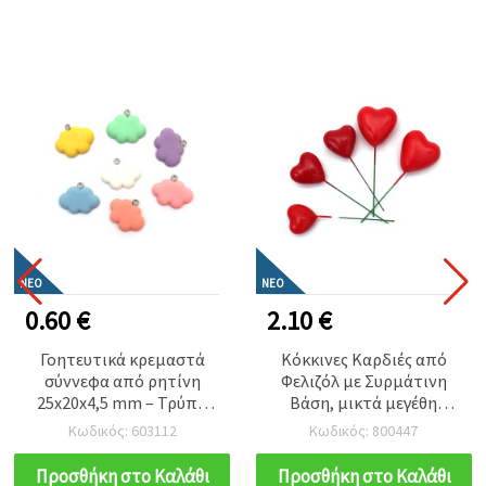
ΝΈΟ
ΝΈΟ
0.60 €
2.10 €
Γοητευτικά κρεμαστά
Κόκκινες Καρδιές από
σύννεφα από ρητίνη
Φελιζόλ με Συρμάτινη
25x20x4,5 mm – Τρύπα
Βάση, μικτά μεγέθη
1,5 mm, MIX χρωμάτων,
19/26/30/35 mm – Σετ 20
Κωδικός: 603112
Κωδικός: 800447
Σετ 5 τεμαχίων για
τεμ. – Ιδανικές για
χαριτωμένα κοσμήματα,
ανθοσυνθέσεις,
Προσθήκη στο Καλάθι
Προσθήκη στο Καλάθι