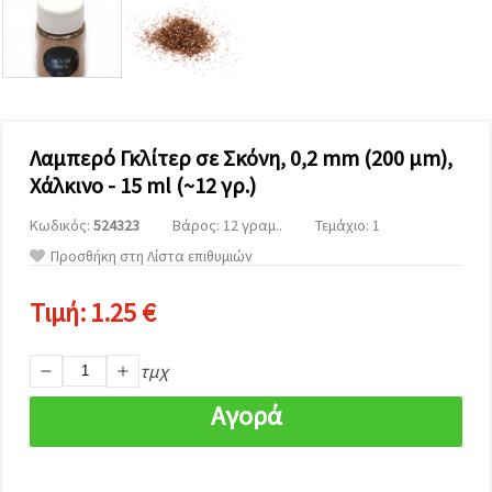
επισκεψιμότητα
και να
προβάλλουμε
πιο σχετικό
περιεχόμενο
και
διαφημίσεις,
μεταξύ
άλλων με
Λαμπερό Γκλίτερ σε Σκόνη, 0,2 mm (200 μm),
τη βοήθεια
Χάλκινο - 15 ml (~12 γρ.)
των
συνεργατών
μας για
Κωδικός:
524323
Βάρος: 12 γραμ..
Τεμάχιο: 1
αναλύσεις
Προσθήκη στη Λίστα επιθυμιών
και
μάρκετινγκ.
Μπορείτε
Τιμή:
1.25 €
να
συμφωνήσετε
να
τμχ
χρησιμοποιήσετε
όλα τα
cookies
Αγορά
κάνοντας
κλικ στον
ιστότοπο!
Ή