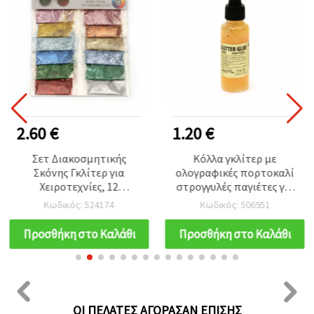
2.60 €
1.20 €
Σετ Διακοσμητικής
Κόλλα γκλίτερ με
Σκόνης Γκλίτερ για
ολογραφικές πορτοκαλί
Χειροτεχνίες, 12
στρογγυλές παγιέτες για
Χρώματα x 2 g
DIY χειροτεχνίες και
Κωδικός: 524174
Κωδικός: 506951
κατασκευές, μη τοξική,
50 ml
Προσθήκη στο Καλάθι
Προσθήκη στο Καλάθι
ΟΙ ΠΕΛΆΤΕΣ ΑΓΌΡΑΣΑΝ ΕΠΊΣΗΣ