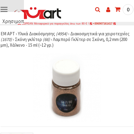
0
Χρησιμοποιούμε
ΔΩΡΕΑΝ Μεταφορικά για παραγγελίες άνω των 80 € !
+306907161417
cookies
ΕΜ ΑΡΤ
›
Υλικά Διακόσμησης
(4954)
›
Διακοσμητικά για χειροτεχνίες
🍪
(1670)
›
Σκόνη γκλίτερ
(66)
›
Λαμπερό Γκλίτερ σε Σκόνη, 0,2 mm (200
Χρησιμοποιούμε
μm), Χάλκινο - 15 ml (~12 γρ.)
cookies και
παρόμοιες
τεχνολογίες
για να
διασφαλίσουμε
τη σωστή
λειτουργία
του
ιστότοπου,
να
βελτιώσουμε
την
εμπειρία
σας και, με
τη
συγκατάθεσή
σας, να
αναλύουμε
την