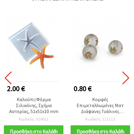
2.00 €
0.80 €
Καλούπι/Φόρμα
Κομψές
Σιλικόνης, Σχήμα
Επιμεταλλωμένες Ματ
Αστερίας, 51x51x10 mm
Διάφανες Γυάλινες
Χάντρες 8~8,5 mm, Οπή
Κωδικός: 824011
Κωδικός: 111113
1,5 mm – Ιδανικές για
Κοσμήματα, Beading &
Προσθήκη στο Καλάθι
Προσθήκη στο Καλάθι