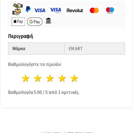
καθορίστε
τις
προτιμήσεις
σας στις
ρυθμίσεις
επιλέγοντας
το
δεδομένο
Περιγραφή
τύπο
cookies και
κάνοντας
Μάρκα
EM ART
κλικ στο
κουμπί
Αποθήκευση.
Βαθμολογήστε το προϊόν:
1 Αστέρι
2 Αστέρια
3 Αστέρια
4 Αστέρια
5 Αστέρια
Αποδέχομαι
όλα!
Βαθμολογία
5.00
/
5
από
1
κριτικές.
Ρυθμίσεις