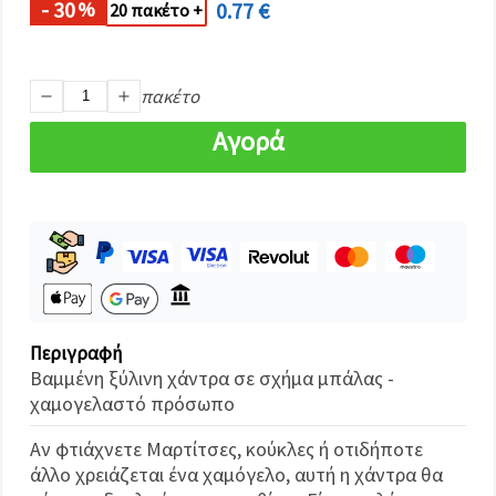
καθορίστε
- 30
0.77 €
%
20 πακέτο +
τις
προτιμήσεις
σας στις
ρυθμίσεις
επιλέγοντας
πακέτο
το
δεδομένο
Αγορά
τύπο
cookies και
κάνοντας
κλικ στο
κουμπί
Αποθήκευση.
Αποδέχομαι
όλα!
Περιγραφή
Ρυθμίσεις
Βαμμένη ξύλινη χάντρα σε σχήμα μπάλας -
χαμογελαστό πρόσωπο
Αν φτιάχνετε Μαρτίτσες, κούκλες ή οτιδήποτε
άλλο χρειάζεται ένα χαμόγελο, αυτή η χάντρα θα