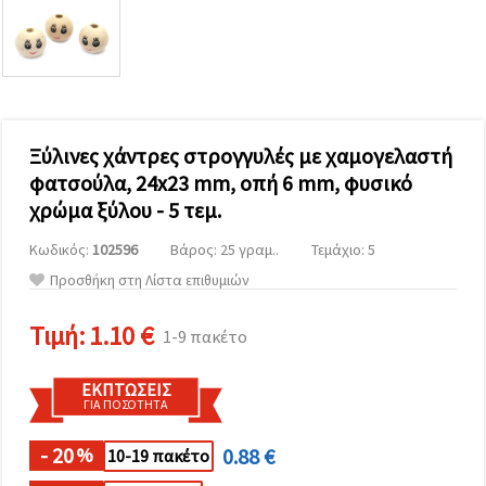
επισκεψιμότητα
και να
προβάλλουμε
πιο σχετικό
περιεχόμενο
και
διαφημίσεις,
μεταξύ
άλλων με
Ξύλινες χάντρες στρογγυλές με χαμογελαστή
τη βοήθεια
φατσούλα, 24x23 mm, οπή 6 mm, φυσικό
των
συνεργατών
χρώμα ξύλου - 5 τεμ.
μας για
αναλύσεις
Κωδικός:
102596
Βάρος: 25 γραμ..
Τεμάχιο: 5
και
μάρκετινγκ.
Προσθήκη στη Λίστα επιθυμιών
Μπορείτε
να
Τιμή:
1.10 €
συμφωνήσετε
1-9 πακέτο
να
χρησιμοποιήσετε
όλα τα
ΕΚΠΤΏΣΕΙΣ
cookies
ΓΙΑ ΠΟΣΌΤΗΤΑ
κάνοντας
κλικ στον
- 20
0.88 €
ιστότοπο!
%
10-19 πακέτο
Ή