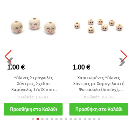
1.00 €
1.00 €
Ξύλινες Στρογγυλές
Χαριτωμένες Ξύλινες
Χάντρες, Σχέδιο
Χάντρες με Χαμογελαστή
Χαμόγελο, 17x18 mm,
Φατσούλα (Smiley),
τρύπα 4.5 mm Φυσικό
Στρογγυλές 7x8 mm
Κωδικός: 102543
Κωδικός: 102546
Χρώμα Ξύλου - 20 τεμ.
τρύπα 3 mm– Ιδανικές
για Κοσμήματα, Beading
Προσθήκη στο Καλάθι
Προσθήκη στο Καλάθι
& DIY Χειροτεχνίες,
Φυσικό Ξύλο, Σετ 50 τεμ.