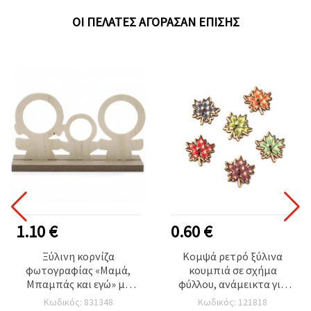
ΟΙ ΠΕΛΆΤΕΣ ΑΓΌΡΑΣΑΝ ΕΠΊΣΗΣ
1.10 €
0.60 €
Ξύλινη κορνίζα
Κομψά ρετρό ξύλινα
φωτογραφίας «Μαμά,
κουμπιά σε σχήμα
Μπαμπάς και εγώ» με
φύλλου, ανάμεικτα για
βάση, φυσικό ξύλο,
χειροτεχνίες, 26x25x2
Κωδικός: 831348
Κωδικός: 121818