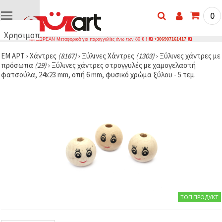
0
Χρησιμοποιούμε
ΔΩΡΕΑΝ Μεταφορικά για παραγγελίες άνω των 80 € !
+306907161417
cookies
ΕΜ ΑΡΤ
›
Χάντρες
(8167)
›
Ξύλινες Χάντρες
(1303)
›
Ξύλινες χάντρες με
🍪
πρόσωπα
(29)
›
Ξύλινες χάντρες στρογγυλές με χαμογελαστή
Χρησιμοποιούμε
φατσούλα, 24x23 mm, οπή 6 mm, φυσικό χρώμα ξύλου - 5 τεμ.
cookies και
παρόμοιες
τεχνολογίες
για να
διασφαλίσουμε
τη σωστή
λειτουργία
του
ιστότοπου,
να
βελτιώσουμε
την
εμπειρία
σας και, με
τη
συγκατάθεσή
ТОП ПРОДУКТ
σας, να
αναλύουμε
την