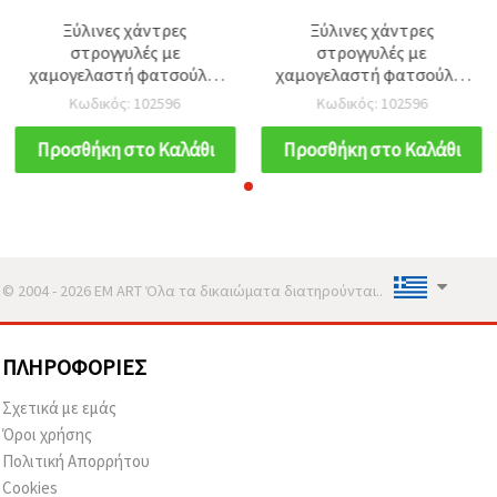
Ξύλινες χάντρες
Ξύλινες χάντρες
στρογγυλές με
στρογγυλές με
χαμογελαστή φατσούλα,
χαμογελαστή φατσούλα,
24x23 mm, οπή 6 mm,
24x23 mm, οπή 6 mm,
Κωδικός: 102596
Κωδικός: 102596
φυσικό χρώμα ξύλου - 5
φυσικό χρώμα ξύλου - 5
τεμ.
τεμ.
Προσθήκη στο Καλάθι
Προσθήκη στο Καλάθι
© 2004 - 2026 EM ART Όλα τα δικαιώματα διατηρούνται..
ΠΛΗΡΟΦΟΡΊΕΣ
Σχετικά με εμάς
Όροι χρήσης
Πολιτική Απορρήτου
Cookies