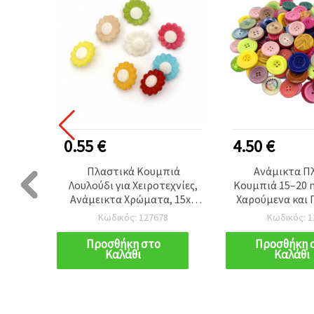
0.55 €
4.50 €
ικό
Πλαστικά Κουμπιά
Ανάμικτα Π
Οπή 1
Λουλούδι για Χειροτεχνίες,
Κουμπιά 15–20 m
 Χρώμα
Ανάμεικτα Χρώματα, 15x4
Χαρούμενα και
mm, Οπή 4 mm –
Στοιχεία, Ιδανι
Κωδικός: 127678
Κωδικός: 1
Συσκευασία 20 τεμ.
Παιδικές Κατα
Διακόσ
Προσθήκη στο
Προσθήκη 
Καλάθι
Καλάθι