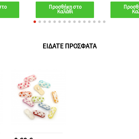
Scrapbooking
στο
Προσθήκη στο
Προσθ
Καλάθι
Κα
ΕΊΔΑΤΕ ΠΡΌΣΦΑΤΑ