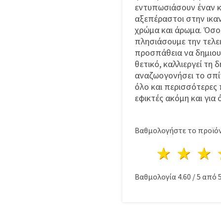
εντυπωσιάσουν έναν κα
αξεπέραστοι στην ικα
χρώμα και άρωμα. Όσο
πλησιάσουμε την τελε
προσπάθεια να δημιου
θετικό, καλλιεργεί τη 
αναζωογονήσει το σπίτ
όλο και περισσότερες 
εφικτές ακόμη και για 
Βαθμολογήστε το προϊόν
1 Αστέ
2 Α
Βαθμολογία
4.60
/
5
από