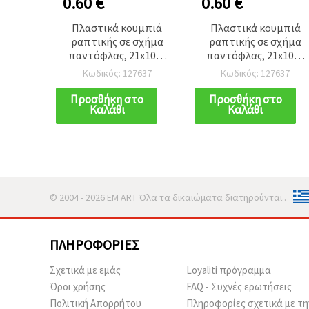
0.60 €
0.60 €
Πλαστικά κουμπιά
Πλαστικά κουμπιά
ραπτικής σε σχήμα
ραπτικής σε σχήμα
παντόφλας, 21x10x5
παντόφλας, 21x10x5
mm, οπή: 3 mm,
mm, οπή: 3 mm,
Κωδικός: 127637
Κωδικός: 127637
ανάμικτα χρώματα -
ανάμικτα χρώματα -
20 τεμ.
20 τεμ.
Προσθήκη στο
Προσθήκη στο
Καλάθι
Καλάθι
© 2004 - 2026 EM ART Όλα τα δικαιώματα διατηρούνται..
ΠΛΗΡΟΦΟΡΊΕΣ
Σχετικά με εμάς
Loyaliti πρόγραμμα
Όροι χρήσης
FAQ - Συχνές ερωτήσεις
Πολιτική Απορρήτου
Πληροφορίες σχετικά με τη