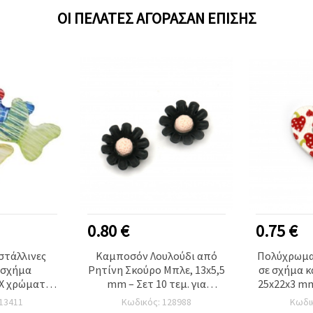
ΟΙ ΠΕΛΆΤΕΣ ΑΓΌΡΑΣΑΝ ΕΠΊΣΗΣ
0.80 €
0.75 €
στάλλινες
Καμποσόν Λουλούδι από
Πολύχρωμα
 σχήμα
Ρητίνη Σκούρο Μπλε, 13x5,5
σε σχήμα κ
X χρώματα,
mm – Σετ 10 τεμ. για
25x22x3 m
πή 2 mm, 50
Κατασκευή Κοσμημάτων,
-
13411
Κωδικός: 128988
Κωδι
τεμ.)
Διακόσμηση και