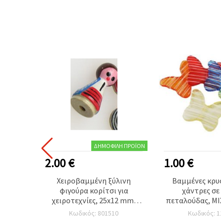
ΔΗΜΟΦΙΛΉ ΠΡΟΪΌΝ
2.00 €
1.00 €
ικός
Χειροβαμμένη ξύλινη
Βαμμένες κρυ
νίες,
φιγούρα κορίτσι για
χάντρες σε
.
χειροτεχνίες, 25x12 mm,
πεταλούδας, MI
οπή 3 mm, B2 - σετ 5 τεμ.
29x34x5,5 mm, ο
Κωδικός: 801510
Κωδικός: 1
γρ. (~16 