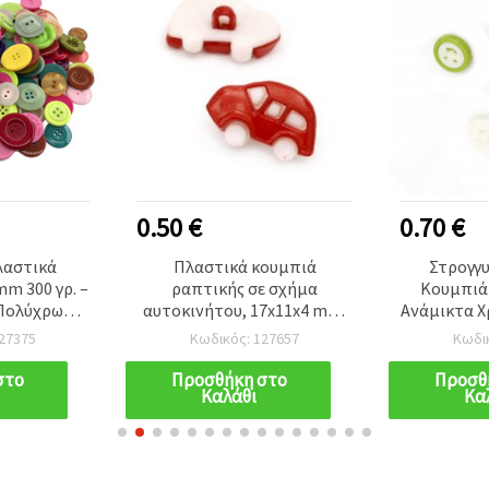
0.50 €
0.70 €
λαστικά
Πλαστικά κουμπιά
Στρογγ
m 300 γρ. –
ραπτικής σε σχήμα
Κουμπιά 
 Πολύχρωμα
αυτοκινήτου, 17x11x4 mm,
Ανάμικτα Χ
κά για DIY,
οπή 3 mm, λευκά και
mm με
27375
Κωδικός: 127657
Κωδι
σκευές και
κόκκινα - 10 τεμ.
Συσκευ
μηση
στο
Προσθήκη στο
Προσθ
Καλάθι
Κα