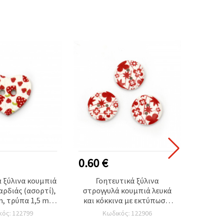
0.60 €
1.20
 ξύλινα κουμπιά
Γοητευτικά ξύλινα
Γ
αρδιάς (ασορτί),
στρογγυλά κουμπιά λευκά
Lampw
m, τρύπα 1,5 mm
και κόκκινα με εκτύπωση,
για DI
 10 τεμ.
επίπεδα 18x4 mm, τρύπα
mm, Ο
κός: 122799
Κωδικός: 122906
1,5 mm – σετ 10 τεμ. για