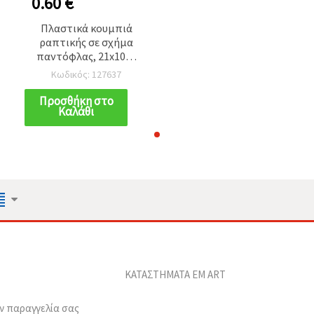
0.60 €
Πλαστικά κουμπιά
ραπτικής σε σχήμα
παντόφλας, 21x10x5
mm, οπή: 3 mm,
Κωδικός: 127637
ανάμικτα χρώματα -
20 τεμ.
Προσθήκη στο
Καλάθι
ΚΑΤΑΣΤΗΜΑΤΑ EM ART
ν παραγγελία σας