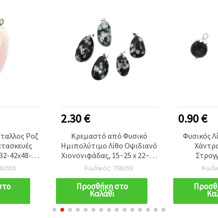
2.30 €
0.90 €
ταλλος Ροζ
Κρεμαστό από Φυσικό
Φυσικός Λ
ατασκευές
Ημιπολύτιμο Λίθο Οψιδιανό
Χάντρ
2-42x48-
Χιονονιφάδας, 15~25 x 22~30
Στρογ
m
mm
41656
Κωδικός: 706393
Κωδι
στο
Προσθήκη στο
Προσθ
Καλάθι
Κα