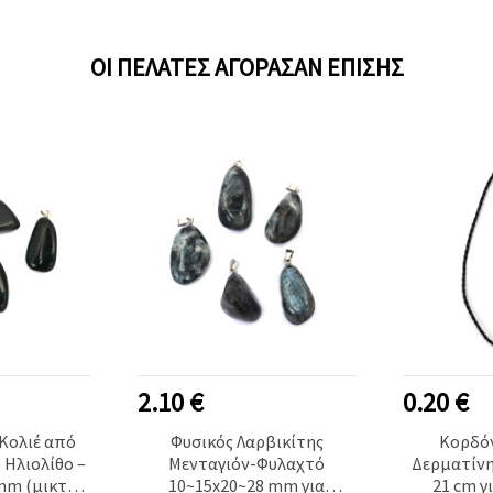
ΟΙ ΠΕΛΆΤΕΣ ΑΓΌΡΑΣΑΝ ΕΠΊΣΗΣ
2.10 €
0.20 €
 Κολιέ από
Φυσικός Λαρβικίτης
Κορδόν
 Ηλιολίθο –
Μενταγιόν-Φυλαχτό
Δερματίνη
 mm (μικτά
10~15x20~28 mm για
21 cm γ