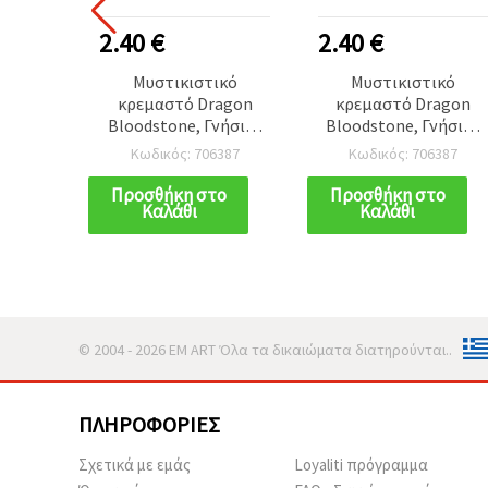
2.40 €
2.40 €
Μυστικιστικό
Μυστικιστικό
κρεμαστό Dragon
κρεμαστό Dragon
Bloodstone, Γνήσιος
Bloodstone, Γνήσιος
Επιδώτης
Επιδώτης
Κωδικός: 706387
Κωδικός: 706387
14x20~20x28 mm,
14x20~20x28 mm,
ασορτί
ασορτί
Προσθήκη στο
Προσθήκη στο
Καλάθι
Καλάθι
© 2004 - 2026 EM ART Όλα τα δικαιώματα διατηρούνται..
ΠΛΗΡΟΦΟΡΊΕΣ
Σχετικά με εμάς
Loyaliti πρόγραμμα