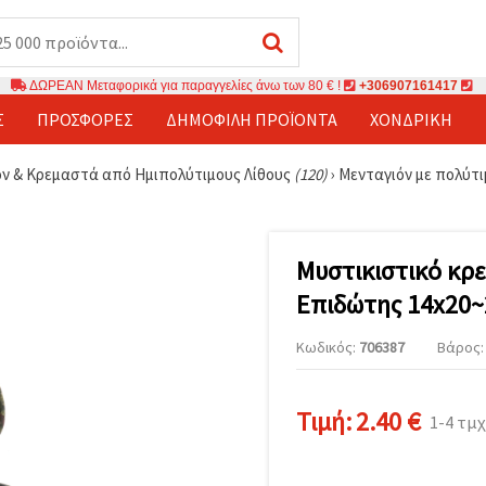
ΔΩΡΕΑΝ Μεταφορικά για παραγγελίες άνω των 80 € !
+306907161417
Σ
ΠΡΟΣΦΟΡΈΣ
ΔΗΜΟΦΙΛΉ ΠΡΟΪΌΝΤΑ
ΧΟΝΔΡΙΚΉ
ν & Κρεμαστά από Ημιπολύτιμους Λίθους
(120)
›
Μενταγιόν με πολύτι
Μυστικιστικό κρε
Επιδώτης 14x20~
Κωδικός:
706387
Βάρος: 
Τιμή:
2.40 €
1-4 τμχ