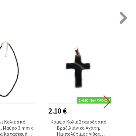
ΔΗΜΟΦΙΛΉ ΠΡΟΪΌΝ
2.10 €
0.20
ι Κολιέ από
Κομψό Κολιέ Σταυρός από
Κορ
, Μαύρο 3 mm x
Βραζιλιάνικο Αχάτη,
κορδό
ια Κατασκευή
Ημιπολύτιμος Λίθος