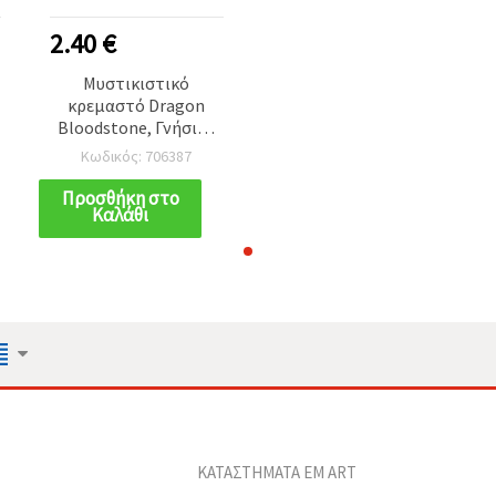
2.40 €
Μυστικιστικό
κρεμαστό Dragon
Bloodstone, Γνήσιος
Επιδώτης
Κωδικός: 706387
14x20~20x28 mm,
ασορτί
Προσθήκη στο
Καλάθι
ΚΑΤΑΣΤΗΜΑΤΑ EM ART