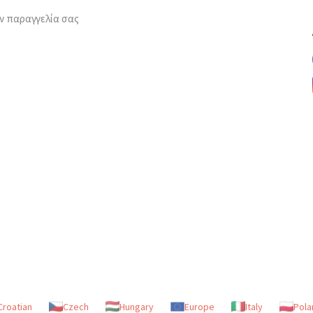
ν παραγγελία σας
Croatian
Czech
Hungary
Europe
Italy
Pola