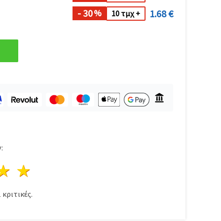
- 30
1.68 €
%
10 τμχ +
:
ρι
στέρια
3 Αστέρια
4 Αστέρια
5 Αστέρια
1
κριτικές.