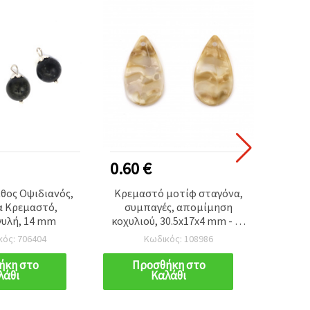
0.60 €
2.80
ίθος Οψιδιανός,
Κρεμαστό μοτίφ σταγόνα,
Κρεμα
α Κρεμαστό,
συμπαγές, απομίμηση
Ροδ
γυλή, 14 mm
κοχυλιού, 30.5x17x4 mm - 10
ελε
τεμ.
μαύρο
κός: 706404
Κωδικός: 108986
ασημί
DI
ήκη στο
Προσθήκη στο
Π
λάθι
Καλάθι