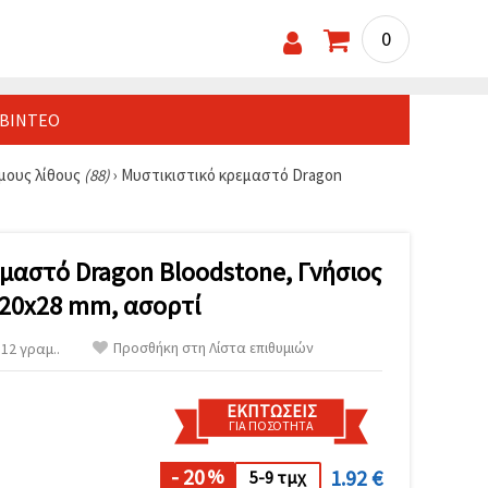
0
ΒΊΝΤΕΟ
μους λίθους
(88)
›
Μυστικιστικό κρεμαστό Dragon
μαστό Dragon Bloodstone, Γνήσιος
20x28 mm, ασορτί
Προσθήκη στη Λίστα επιθυμιών
12 γραμ..
ΕΚΠΤΏΣΕΙΣ
ΓΙΑ ΠΟΣΌΤΗΤΑ
- 20
1.92 €
%
5-9 τμχ