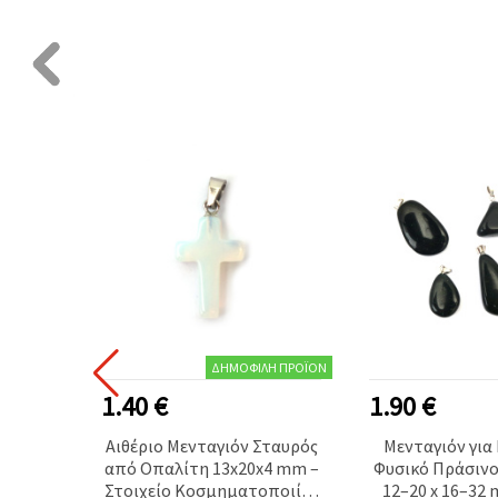
Ή ΠΡΟΪΌΝ
ΔΗΜΟΦΙΛΉ ΠΡΟΪΌΝ
1.40 €
1.90 €
κερό
Αιθέριο Μενταγιόν Σταυρός
Μενταγιόν για
ο, 1,5
από Οπαλίτη 13x20x4 mm –
Φυσικό Πράσινο
Στοιχείο Κοσμηματοποιίας
12–20 x 16–32