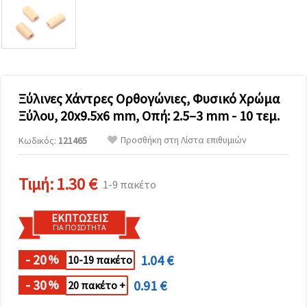
επισκεψιμότητα
και να
προβάλλουμε
πιο σχετικό
περιεχόμενο
και
διαφημίσεις,
μεταξύ
άλλων με
Ξύλινες Χάντρες Ορθογώνιες, Φυσικό Χρώμα
τη βοήθεια
Ξύλου, 20x9.5x6 mm, Οπή: 2.5–3 mm - 10 τεμ.
των
συνεργατών
μας για
Προσθήκη στη Λίστα επιθυμιών
Κωδικός:
121465
αναλύσεις
και
μάρκετινγκ.
Τιμή:
1.30 €
1-9 πακέτο
Μπορείτε
να
συμφωνήσετε
ΕΚΠΤΏΣΕΙΣ
να
ΓΙΑ ΠΟΣΌΤΗΤΑ
χρησιμοποιήσετε
όλα τα
cookies
- 20
1.04 €
%
10-19 πακέτο
κάνοντας
κλικ στον
- 30
0.91 €
%
20 πακέτο +
ιστότοπο!
Ή