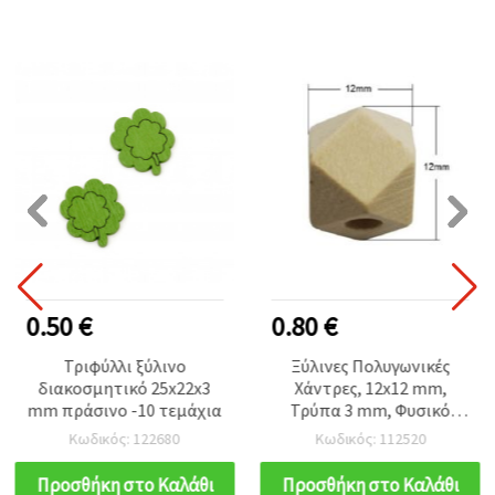
0.50 €
0.80 €
Τριφύλλι ξύλινο
Ξύλινες Πολυγωνικές
διακοσμητικό 25x22x3
Χάντρες, 12x12 mm,
mm πράσινο -10 τεμάχια
Τρύπα 3 mm, Φυσικό
Ξύλο - 10 τεμ.
Κωδικός: 122680
Κωδικός: 112520
Προσθήκη στο Καλάθι
Προσθήκη στο Καλάθι