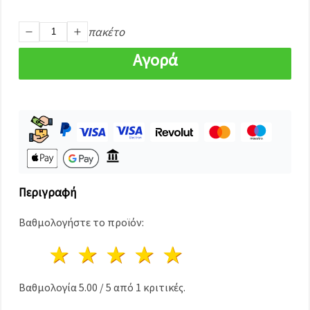
καθορίστε
τις
προτιμήσεις
πακέτο
σας στις
ρυθμίσεις
Αγορά
επιλέγοντας
το
δεδομένο
τύπο
cookies και
κάνοντας
κλικ στο
κουμπί
Αποθήκευση.
Αποδέχομαι
Περιγραφή
όλα!
Βαθμολογήστε το προϊόν:
Ρυθμίσεις
1 Αστέρι
2 Αστέρια
3 Αστέρια
4 Αστέρια
5 Αστέρια
Βαθμολογία
5.00
/
5
από
1
κριτικές.