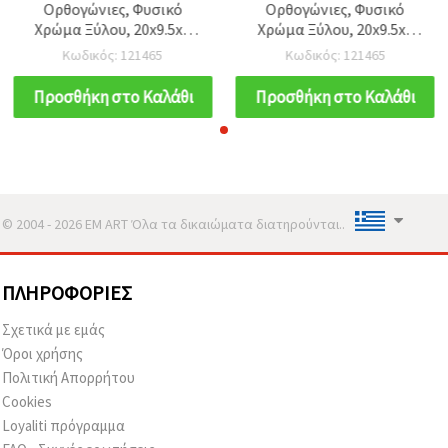
Ορθογώνιες, Φυσικό
Ορθογώνιες, Φυσικό
Χρώμα Ξύλου, 20x9.5x6
Χρώμα Ξύλου, 20x9.5x6
mm, Οπή: 2.5–3 mm - 10
mm, Οπή: 2.5–3 mm - 10
Κωδικός: 121465
Κωδικός: 121465
τεμ.
τεμ.
Προσθήκη στο Καλάθι
Προσθήκη στο Καλάθι
© 2004 - 2026 EM ART Όλα τα δικαιώματα διατηρούνται..
ΠΛΗΡΟΦΟΡΊΕΣ
Σχετικά με εμάς
Όροι χρήσης
Πολιτική Απορρήτου
Cookies
Loyaliti πρόγραμμα