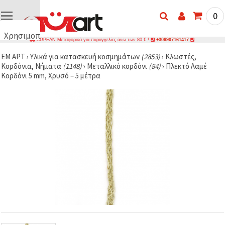
0
Χρησιμοποιούμε
ΔΩΡΕΑΝ Μεταφορικά για παραγγελίες άνω των 80 € !
+306907161417
cookies
ΕΜ ΑΡΤ
›
Υλικά για κατασκευή κοσμημάτων
(2853)
›
Κλωστές,
🍪
Κορδόνια, Νήματα
(1148)
›
Μεταλλικό κορδόνι
(84)
›
Πλεκτό Λαμέ
Χρησιμοποιούμε
Κορδόνι 5 mm, Χρυσό – 5 μέτρα
cookies και
παρόμοιες
τεχνολογίες
για να
διασφαλίσουμε
τη σωστή
λειτουργία
του
ιστότοπου,
να
βελτιώσουμε
την
εμπειρία
σας και, με
τη
συγκατάθεσή
σας, να
αναλύουμε
την