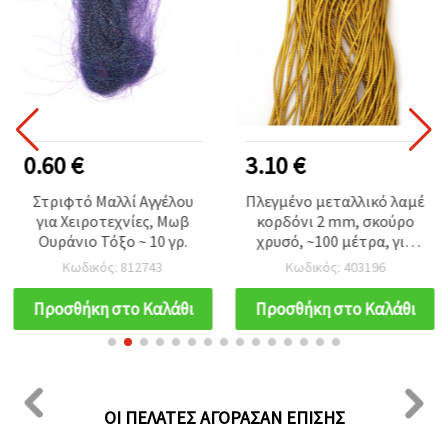
0.60 €
3.10 €
Στριφτό Μαλλί Αγγέλου
Πλεγμένο μεταλλικό λαμέ
για Χειροτεχνίες, Μωβ
κορδόνι 2 mm, σκούρο
Ουράνιο Τόξο ~ 10 γρ.
χρυσό, ~100 μέτρα, για
DIY χειροτεχνίες &
Κωδικός: 812743
Κωδικός: 403196
συσκευασία δώρων
Προσθήκη στο Καλάθι
Προσθήκη στο Καλάθι
ΟΙ ΠΕΛΆΤΕΣ ΑΓΌΡΑΣΑΝ ΕΠΊΣΗΣ