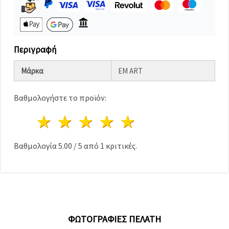
καθορίστε
τις
προτιμήσεις
σας στις
ρυθμίσεις
επιλέγοντας
Περιγραφή
το
δεδομένο
τύπο
Μάρκα
EM ART
cookies και
κάνοντας
κλικ στο
Βαθμολογήστε το προϊόν:
κουμπί
Αποθήκευση.
1 Αστέρι
2 Αστέρια
3 Αστέρια
4 Αστέρια
5 Αστέρια
Αποδέχομαι
Βαθμολογία
5.00
/
5
από
1
κριτικές.
όλα!
Ρυθμίσεις
ΦΩΤΟΓΡΑΦΊΕΣ ΠΕΛΆΤΗ