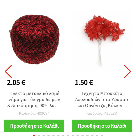
2.05 €
1.50 €
Πλεκτό μεταλλικό λαμέ
Τεχνητό Μπουκέτο
νήμα για τύλιγμα δώρων
Λουλουδιών από Ύφασμα
& διακόσμηση, 90% λαμέ,
και Οργάντζα, Κόκκινο,
10% πολυαμίδιο,
45x100 mm - 6 τεμ.
Κωδικός: 403094
Κωδικός: 415233
κόκκινο, 50 γρ. - 350 μ.
Προσθήκη στο Καλάθι
Προσθήκη στο Καλάθι