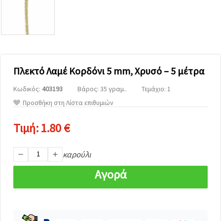
επισκεψιμότητα
και να
προβάλλουμε
πιο σχετικό
περιεχόμενο
και
διαφημίσεις,
μεταξύ
άλλων με
Πλεκτό Λαμέ Κορδόνι 5 mm, Χρυσό – 5 μέτρα
τη βοήθεια
των
Κωδικός:
403193
Βάρος: 35 γραμ..
Τεμάχιο: 1
συνεργατών
μας για
Προσθήκη στη Λίστα επιθυμιών
αναλύσεις
και
μάρκετινγκ.
Τιμή:
1.80 €
Μπορείτε
να
συμφωνήσετε
καρούλι
να
χρησιμοποιήσετε
Αγορά
όλα τα
cookies
κάνοντας
κλικ στον
ιστότοπο!
Ή