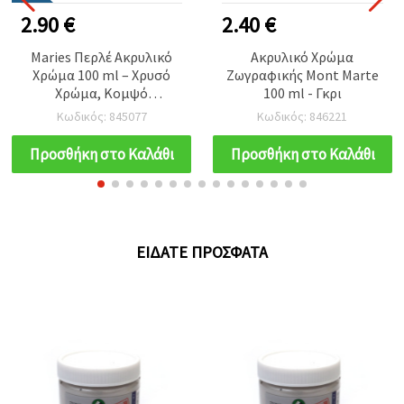
2.90 €
2.40 €
Maries Περλέ Ακρυλικό
Ακρυλικό Χρώμα
Χρώμα 100 ml – Χρυσό
Ζωγραφικής Mont Marte
Χρώμα, Κομψό
100 ml - Γκρι
Μεταλλικό Φινίρισμα για
Κωδικός: 845077
Κωδικός: 846221
Διακοσμητική Τέχνη,
Χειροτεχνίες &
Προσθήκη στο Καλάθι
Προσθήκη στο Καλάθι
Δημιουργικές DIY
Κατασκευές
ΕΊΔΑΤΕ ΠΡΌΣΦΑΤΑ