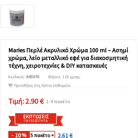
επισκεψιμότητα
και να
προβάλλουμε
πιο σχετικό
περιεχόμενο
και
διαφημίσεις,
μεταξύ
άλλων με
τη βοήθεια
Maries Περλέ Ακρυλικό Χρώμα 100 ml – Ασημί
των
χρώμα, λείο μεταλλικό εφέ για διακοσμητική
συνεργατών
μας για
τέχνη, χειροτεχνίες & DIY κατασκευές
αναλύσεις
και
Κωδικός:
845076
Βάρος: 125 γραμ..
μάρκετινγκ.
Μπορείτε
Προσθήκη στη Λίστα επιθυμιών
να
συμφωνήσετε
να
Τιμή:
2.90 €
1-4 πακέτο
χρησιμοποιήσετε
όλα τα
cookies
ΕΚΠΤΏΣΕΙΣ
κάνοντας
ΓΙΑ ΠΟΣΌΤΗΤΑ
κλικ στον
ιστότοπο!
Ή
- 10
2.61 €
%
5 πακέτο +