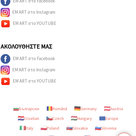
EM ART στο Facebook
EM ART στο Instagram
EM ART στο YOUTUBE
ΑΚΟΛΟΥΘΉΣΤΕ ΜΑΣ
EM ART στο Facebook
EM ART στο Instagram
EM ART στο YOUTUBE
Български
Română
Germany
Austria
Croatian
Czech
Hungary
Europe
Italy
Poland
Slovakia
Slovenia