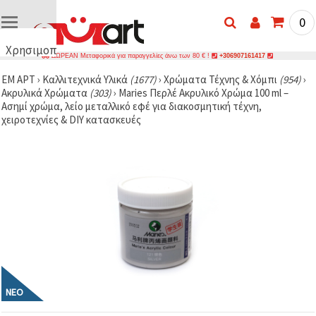
0
Χρησιμοποιούμε
ΔΩΡΕΑΝ Μεταφορικά για παραγγελίες άνω των 80 € !
+306907161417
cookies
ΕΜ ΑΡΤ
›
Καλλιτεχνικά Υλικά
(1677)
›
Χρώματα Τέχνης & Χόμπι
(954)
›
🍪
Ακρυλικά Χρώματα
(303)
›
Maries Περλέ Ακρυλικό Χρώμα 100 ml –
Χρησιμοποιούμε
Ασημί χρώμα, λείο μεταλλικό εφέ για διακοσμητική τέχνη,
cookies και
χειροτεχνίες & DIY κατασκευές
παρόμοιες
τεχνολογίες
για να
διασφαλίσουμε
τη σωστή
λειτουργία
του
ιστότοπου,
να
βελτιώσουμε
την
εμπειρία
σας και, με
τη
συγκατάθεσή
σας, να
ΝΈΟ
αναλύουμε
την