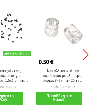
ΔΗΜΟΦΙΛΉ ΠΡΟΪΌΝ
0.50 €
0.30
ικές χάντρες
Μεταλλικό στόπερ
Στό
ίσματος για
κορδονιού με κλείσιμο,
κορδό
α, 1,5x1,5 mm,
λευκό, 8x9 mm - 20 τεμ.
3x2 mm
μίου - 100 τεμ.
κός: 501117
Κωδικός: 500424
ήκη στο
Προσθήκη στο
Π
λάθι
Καλάθι