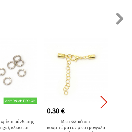
ΔΗΜΟΦΙΛΉ ΠΡΟΪΌΝ
0.30 €
0.75
 κρίκοι σύνδεσης
Μεταλλικό σετ
Ματ σ
ngs), κλειστοί
κουμπώματος με στρογγυλά
δ