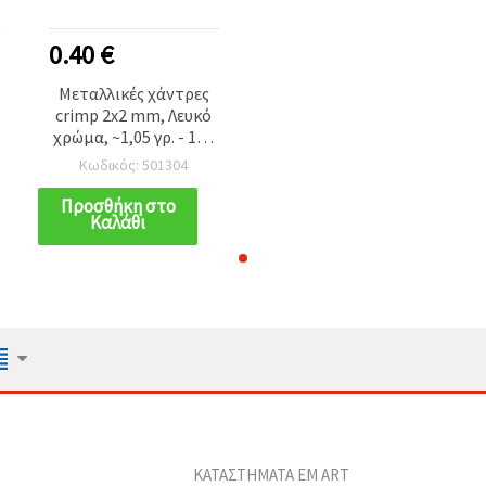
0.40 €
Μεταλλικές χάντρες
crimp 2x2 mm, Λευκό
χρώμα, ~1,05 γρ. - 100
τεμ.
Κωδικός: 501304
Προσθήκη στο
Καλάθι
ΚΑΤΑΣΤΗΜΑΤΑ EM ART