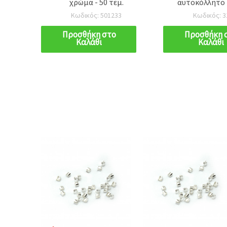
 50
χρώμα - 50 τεμ.
αυτοκόλλητο 
σχέδιο τριφ
Κωδικός: 501233
Κωδικός: 3
πασχαλίτσα - 
100 τε
Προσθήκη στο
Προσθήκη 
Καλάθι
Καλάθι