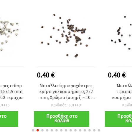
0.40 €
0.40 €
τρες crimp
Μεταλλικές μικροχάντρες
Μεταλλ
1.5x1.5 mm,
κρίμπ για κοσμήματα, 2x2
πρεσαρ
100 τεμάχια
mm, Χρώμιο (ασημί) – 100
κοσμήματ
τεμ., για συρματόσχοινο και
χρώμα χρω
01115
Κωδικός: 501119
Κωδι
κορδόνια
στο
Προσθήκη στο
Προσθ
Καλάθι
Κα