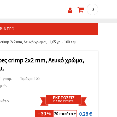
0
ΒΊΝΤΕΟ
rimp 2x2 mm, Λευκό χρώμα, ~1,05 γρ. - 100 τεμ.
ρες crimp 2x2 mm, Λευκό χρώμα,
μ.
1 γραμ..
Τεμάχιο: 100
υμιών
ΕΚΠΤΏΣΕΙΣ
ακέτο
ΓΙΑ ΠΟΣΌΤΗΤΑ
- 30
0.28 €
%
20 πακέτο +