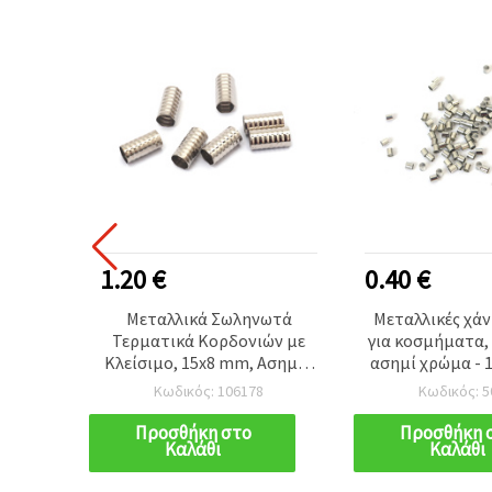
1.20 €
0.40 €
ς-στοπ
Μεταλλικά Σωληνωτά
Μεταλλικές χάν
α
Τερματικά Κορδονιών με
για κοσμήματα, 
α,
Κλείσιμο, 15x8 mm, Ασημί -
ασημί χρώμα - 
rimp),
20 τεμ.
Κωδικός: 106178
Κωδικός: 5
2 mm,
 Λευκό,
Προσθήκη στο
Προσθήκη 
Καλάθι
Καλάθι
εμ.