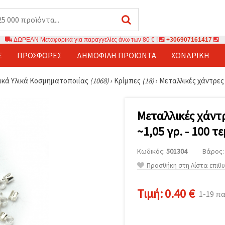
ΔΩΡΕΑΝ Μεταφορικά για παραγγελίες άνω των 80 € !
+306907161417
Σ
ΠΡΟΣΦΟΡΈΣ
ΔΗΜΟΦΙΛΉ ΠΡΟΪΌΝΤΑ
ΧΟΝΔΡΙΚΉ
ικά Υλικά Κοσμηματοποιίας
(1068)
›
Κρίμπες
(18)
›
Μεταλλικές χάντρες c
Μεταλλικές χάντ
~1,05 γρ. - 100 τε
Κωδικός:
501304
Βάρος: 
Προσθήκη στη Λίστα επιθ
Τιμή:
0.40 €
1-19 π