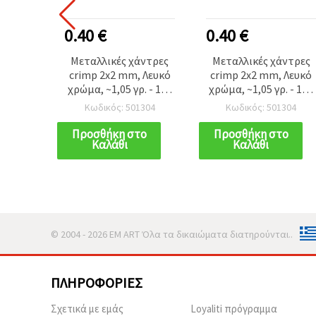
0.40 €
0.40 €
Μεταλλικές χάντρες
Μεταλλικές χάντρες
crimp 2x2 mm, Λευκό
crimp 2x2 mm, Λευκό
χρώμα, ~1,05 γρ. - 100
χρώμα, ~1,05 γρ. - 100
τεμ.
τεμ.
Κωδικός: 501304
Κωδικός: 501304
Προσθήκη στο
Προσθήκη στο
Καλάθι
Καλάθι
© 2004 - 2026 EM ART Όλα τα δικαιώματα διατηρούνται..
ΠΛΗΡΟΦΟΡΊΕΣ
Σχετικά με εμάς
Loyaliti πρόγραμμα