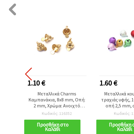
1.10 €
1.60 €
ητικό
Μεταλλικά Charms
Μεταλλικά κο
 για
Καμπανάκια, 8x8 mm, Οπή:
τραχιάς υφής, 
μί,
2 mm, Χρώμα: Ανοιχτό
οπή 2,5 mm, 
14 mm
Χρυσό - Συσκευασία 10 τεμ.
χρώματα, συσκ
Κωδικός: 116352
Κωδικός: 1
τεμ.
Προσθήκη στο
Προσθήκη 
Καλάθι
Καλάθι