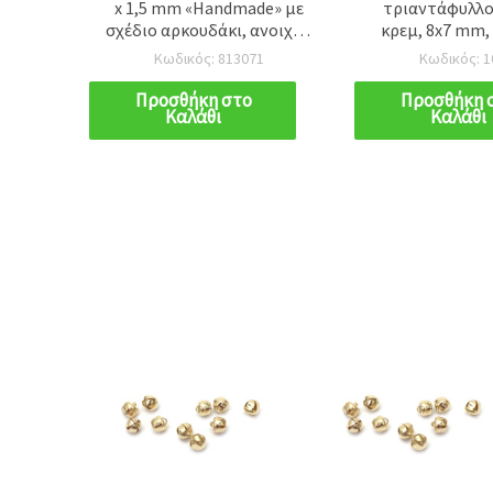
ade» με
τριαντάφυλλο (μπάλα),
x 1,5 mm 
, ανοιχτό
κρεμ, 8x7 mm, τρύπα 1,5
’Handmade’
εμ.
mm - 20 γρ. (~84 τεμ.)
αρκουδάκι
071
Κωδικός: 105344
Κωδικός
χειροτεχνίες 
τ
ο
Προσθήκη στο
Προσθήκ
Καλάθι
Καλά