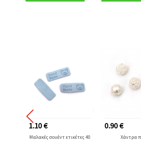
0.90 €
1.10 €
ικέτες 40
Χάντρα περλέ
Μαλακές σουέ