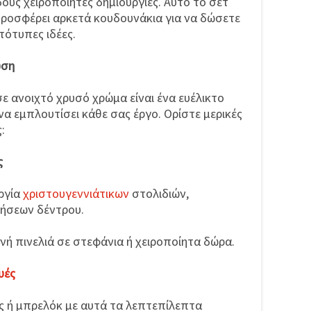
ους χειροποίητες δημιουργίες. Αυτό το σετ
προσφέρει αρκετά κουδουνάκια για να δώσετε
τότυπες ιδέες.
υση
ε ανοιχτό χρυσό χρώμα είναι ένα ευέλικτο
α εμπλουτίσει κάθε σας έργο. Ορίστε μερικές
:
ς
υργία
χριστουγεννιάτικων
στολιδιών,
μήσεων δέντρου.
ινή πινελιά σε στεφάνια ή χειροποίητα δώρα.
υές
ς ή μπρελόκ με αυτά τα λεπτεπίλεπτα