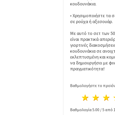
κουδουνάκια.
• Χρησιμοποιήστε τα σ
σε ρούχα ή αξεσουάρ.
Με αυτό το σετ των 50
είναι πρακτικά απεριό
γιορτινές διακοσμήσει
κουδουνάκια σε ανοιχ
εκλεπτυσμένη και κομ
να δημιουργήσει με φι
πραγματικότητα!
Βαθμολογήστε το προϊόν
1 Αστέ
2 Α
Βαθμολογία
5.00
/
5
από