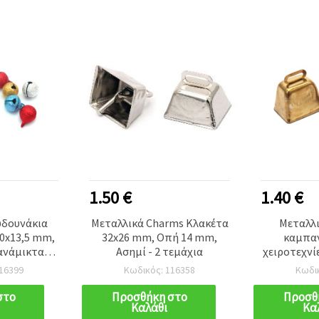
1.50 €
1.40 €
υδουνάκια
Μεταλλικά Charms Κλακέτα
Μεταλλ
10x13,5 mm,
32x26 mm, Οπή 14 mm,
καμπαν
ανάμικτα
Ασημί - 2 τεμάχια
χειροτεχνί
ευασία 10
25x20 mm, 
16399
Κωδικός: 116358
Κωδι
τ
στο
Προσθήκη στο
Προσθ
Καλάθι
Κα