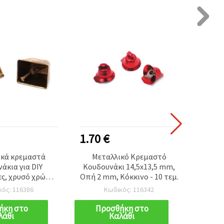
1.70 €
0.60
ικά κρεμαστά
Μεταλλικό Κρεμαστό
Μεταλ
άκια για DIY
Κουδουνάκι 14,5x13,5 mm,
χειρ
ες, χρυσό χρώμα,
Οπή 2 mm, Κόκκινο - 10 τεμ.
οπή 2
τρύπα 10 mm - 2
κός: 116386
Κωδικός: 116342
εμάχια
ήκη στο
Προσθήκη στο
Π
λάθι
Καλάθι