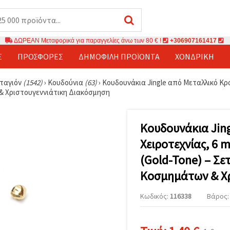
ΔΩΡΕΑΝ Μεταφορικά για παραγγελίες άνω των 80 € !
+306907161417
Σ
ΠΡΟΣΦΟΡΈΣ
ΔΗΜΟΦΙΛΉ ΠΡΟΪΌΝΤΑ
ΧΟΝΔΡΙΚΉ
νταγιόν
(1542)
›
Κουδούνια
(63)
›
Κουδουνάκια Jingle από Μεταλλικό Κρά
ν & Χριστουγεννιάτικη Διακόσμηση
Κουδουνάκια Jin
Χειροτεχνίας, 6 
(Gold-Tone) – Σετ
Κοσμημάτων & Χρ
Κωδικός:
116338
Βάρος: 