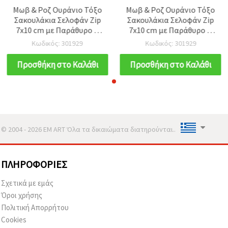
Μωβ & Ροζ Ουράνιο Τόξο
Μωβ & Ροζ Ουράνιο Τόξο
Σακουλάκια Σελοφάν Zip
Σακουλάκια Σελοφάν Zip
7x10 cm με Παράθυρο &
7x10 cm με Παράθυρο &
Πίσω Μέρος σε Ασημί
Πίσω Μέρος σε Ασημί
Κωδικός: 301929
Κωδικός: 301929
Χρώμα – Γυαλιστερή,
Χρώμα – Γυαλιστερή,
Κομψή & Εντυπωσιακή
Κομψή & Εντυπωσιακή
Προσθήκη στο Καλάθι
Προσθήκη στο Καλάθι
Συσκευασία, Σετ 100 τεμ.
Συσκευασία, Σετ 100 τεμ.
© 2004 - 2026 EM ART Όλα τα δικαιώματα διατηρούνται..
ΠΛΗΡΟΦΟΡΊΕΣ
Σχετικά με εμάς
Όροι χρήσης
Πολιτική Απορρήτου
Cookies