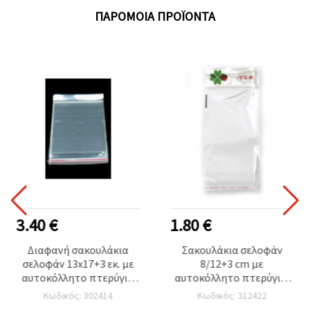
ΠΑΡΌΜΟΙΑ ΠΡΟΪΌΝΤΑ
3.40 €
1.80 €
Διαφανή σακουλάκια
Σακουλάκια σελοφάν
σελοφάν 13x17+3 εκ. με
8/12+3 cm με
αυτοκόλλητο πτερύγιο
αυτοκόλλητο πτερύγιο,
και τρύπα ανάρτησης,
σχέδιο τριφύλλι &
Κωδικός: 302414
Κωδικός: 312422
πάχος 30 μm -
πασχαλίτσα,