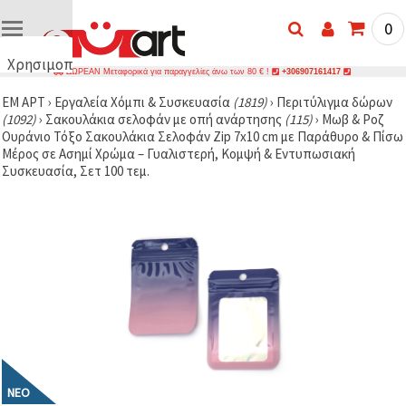
0
Χρησιμοποιούμε
ΔΩΡΕΑΝ Μεταφορικά για παραγγελίες άνω των 80 € !
+306907161417
cookies
ΕΜ ΑΡΤ
›
Εργαλεία Χόμπι & Συσκευασία
(1819)
›
Περιτύλιγμα δώρων
🍪
(1092)
›
Σακουλάκια σελοφάν με οπή ανάρτησης
(115)
›
Μωβ & Ροζ
Χρησιμοποιούμε
Ουράνιο Τόξο Σακουλάκια Σελοφάν Zip 7x10 cm με Παράθυρο & Πίσω
cookies και
Μέρος σε Ασημί Χρώμα – Γυαλιστερή, Κομψή & Εντυπωσιακή
παρόμοιες
τεχνολογίες
Συσκευασία, Σετ 100 τεμ.
για να
διασφαλίσουμε
τη σωστή
λειτουργία
του
ιστότοπου,
να
βελτιώσουμε
την
εμπειρία
σας και, με
τη
συγκατάθεσή
σας, να
αναλύουμε
ΝΈΟ
την