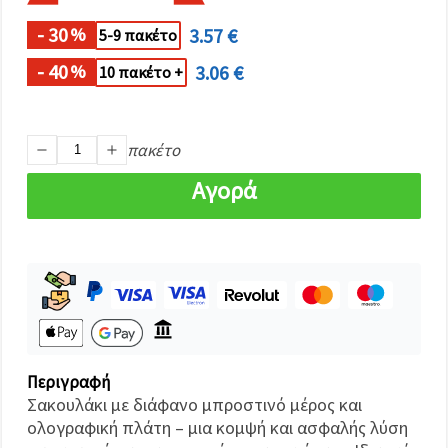
καθορίστε
τις
- 30
3.57 €
%
προτιμήσεις
5-9 πακέτο
σας στις
ρυθμίσεις
- 40
3.06 €
%
10 πακέτο +
επιλέγοντας
το
δεδομένο
τύπο
cookies και
πακέτο
κάνοντας
κλικ στο
Αγορά
κουμπί
Αποθήκευση.
Αποδέχομαι
όλα!
Ρυθμίσεις
Περιγραφή
Σακουλάκι με διάφανο μπροστινό μέρος και
ολογραφική πλάτη – μια κομψή και ασφαλής λύση