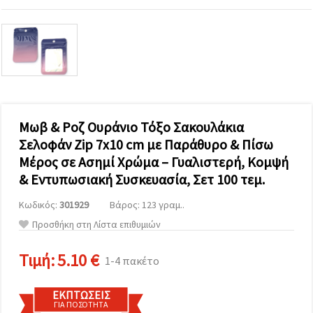
επισκεψιμότητα
και να
προβάλλουμε
πιο σχετικό
περιεχόμενο
και
διαφημίσεις,
μεταξύ
άλλων με
τη βοήθεια
των
Μωβ & Ροζ Ουράνιο Τόξο Σακουλάκια
συνεργατών
μας για
Σελοφάν Zip 7x10 cm με Παράθυρο & Πίσω
αναλύσεις
Μέρος σε Ασημί Χρώμα – Γυαλιστερή, Κομψή
και
μάρκετινγκ.
& Εντυπωσιακή Συσκευασία, Σετ 100 τεμ.
Μπορείτε
να
Κωδικός:
301929
Βάρος: 123 γραμ..
συμφωνήσετε
Προσθήκη στη Λίστα επιθυμιών
να
χρησιμοποιήσετε
όλα τα
Τιμή:
5.10 €
cookies
1-4 πακέτο
κάνοντας
κλικ στον
ιστότοπο!
ΕΚΠΤΏΣΕΙΣ
Ή
ΓΙΑ ΠΟΣΌΤΗΤΑ