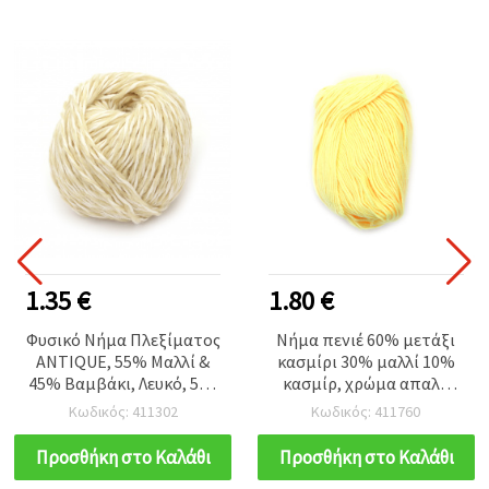
1.35 €
1.80 €
Φυσικό Νήμα Πλεξίματος
Νήμα πενιέ 60% μετάξι
ANTIQUE, 55% Μαλλί &
κασμίρι 30% μαλλί 10%
45% Βαμβάκι, Λευκό, 50g
κασμίρ, χρώμα απαλό
/ 100m
κίτρινο -50 γραμμάρια
Κωδικός: 411302
Κωδικός: 411760
Προσθήκη στο Καλάθι
Προσθήκη στο Καλάθι