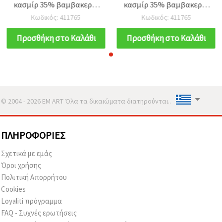
κασμίρ 35% βαμβακερό,
κασμίρ 35% βαμβακερό,
χρώμα καφέ -50
χρώμα καφέ -50
Κωδικός: 411765
Κωδικός: 411765
γραμμάρια
γραμμάρια
Προσθήκη στο Καλάθι
Προσθήκη στο Καλάθι
© 2004 - 2026 EM ART Όλα τα δικαιώματα διατηρούνται..
ΠΛΗΡΟΦΟΡΊΕΣ
Σχετικά με εμάς
Όροι χρήσης
Πολιτική Απορρήτου
Cookies
Loyaliti πρόγραμμα
FAQ - Συχνές ερωτήσεις