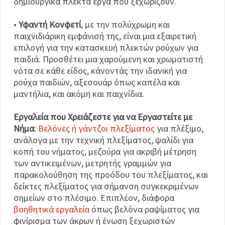
δημιουργικά πλεκτά έργα που ξεχωρίζουν.
•
Υφαντή Κονφετί
, με την πολύχρωμη και
παιχνιδιάρικη εμφάνισή της, είναι μια εξαιρετική
επιλογή για την κατασκευή πλεκτών ρούχων για
παιδιά. Προσθέτει μια χαρούμενη και χρωματιστή
νότα σε κάθε είδος, κάνοντάς την ιδανική για
ρούχα παιδιών, αξεσουάρ όπως καπέλα και
μαντήλια, και ακόμη και παιχνίδια.
Εργαλεία που Χρειάζεστε για να Εργαστείτε με
Νήμα
:
Βελόνες ή γάντζοι πλεξίματος
για πλέξιμο,
ανάλογα με την τεχνική πλεξίματος, ψαλίδι για
κοπή του νήματος, μεζούρα για ακριβή μέτρηση
των αντικειμένων, μετρητής γραμμών για
παρακολούθηση της προόδου του πλεξίματος, και
δείκτες πλεξίματος για σήμανση συγκεκριμένων
σημείων στο πλέσιμο. Επιπλέον, διάφορα
βοηθητικά εργαλεία
όπως βελόνα ραψίματος για
φινίρισμα των άκρων ή ένωση ξεχωριστών