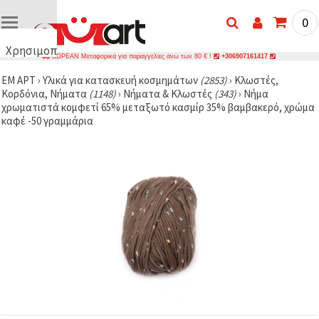
0
Χρησιμοποιούμε
ΔΩΡΕΑΝ Μεταφορικά για παραγγελίες άνω των 80 € !
+306907161417
cookies
ΕΜ ΑΡΤ
›
Υλικά για κατασκευή κοσμημάτων
(2853)
›
Κλωστές,
🍪
Κορδόνια, Νήματα
(1148)
›
Νήματα & Κλωστές
(343)
›
Νήμα
Χρησιμοποιούμε
χρωματιστά κομφετί 65% μεταξωτό κασμίρ 35% βαμβακερό, χρώμα
cookies και
καφέ -50 γραμμάρια
παρόμοιες
τεχνολογίες
για να
διασφαλίσουμε
τη σωστή
λειτουργία
του
ιστότοπου,
να
βελτιώσουμε
την
εμπειρία
σας και, με
τη
συγκατάθεσή
σας, να
αναλύουμε
την