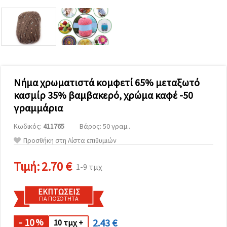
επισκεψιμότητα
και να
προβάλλουμε
πιο σχετικό
περιεχόμενο
και
διαφημίσεις,
μεταξύ
άλλων με
τη βοήθεια
Νήμα χρωματιστά κομφετί 65% μεταξωτό
των
κασμίρ 35% βαμβακερό, χρώμα καφέ -50
συνεργατών
μας για
γραμμάρια
αναλύσεις
και
Κωδικός:
411765
Βάρος: 50 γραμ..
μάρκετινγκ.
Μπορείτε
Προσθήκη στη Λίστα επιθυμιών
να
συμφωνήσετε
να
Τιμή:
2.70 €
1-9 τμχ
χρησιμοποιήσετε
όλα τα
cookies
ΕΚΠΤΏΣΕΙΣ
κάνοντας
ΓΙΑ ΠΟΣΌΤΗΤΑ
κλικ στον
ιστότοπο!
Ή
- 10
2.43 €
%
10 τμχ +