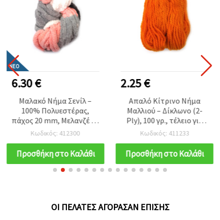
ΝΈΟ
6.30 €
2.25 €
Μαλακό Νήμα Σενίλ –
Απαλό Κίτρινο Νήμα
100% Πολυεστέρας,
Μαλλιού – Δίκλωνο (2-
πάχος 20 mm, Μελανζέ σε
Ply), 100 γρ., τέλειο για
Λευκό/Γκρι/Σομόν, ~240 g
πλέξιμο, βελονάκι και
Κωδικός: 412300
Κωδικός: 411233
/ 25 m, Ζεστή Υφή για
ζεστές DIY κατασκευές
Δημιουργικό Πλέξιμο &
Προσθήκη στο Καλάθι
Προσθήκη στο Καλάθι
Χειροτεχνίες (Assorted
Mix)
ΟΙ ΠΕΛΆΤΕΣ ΑΓΌΡΑΣΑΝ ΕΠΊΣΗΣ