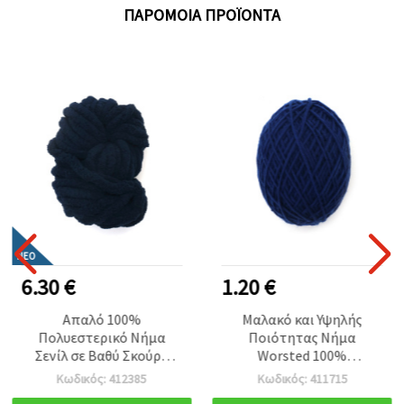
ΠΑΡΌΜΟΙΑ ΠΡΟΪΌΝΤΑ
ΝΈΟ
6.30 €
1.20 €
Απαλό 100%
Μαλακό και Υψηλής
Πολυεστερικό Νήμα
Ποιότητας Νήμα
Σενίλ σε Βαθύ Σκούρο
Worsted 100%
Μπλε, Πάχος 20 mm, ~240
Πολυεστέρας, Σκούρο
Κωδικός: 412385
Κωδικός: 411715
g × 25 m – Ιδανικό για
Μπλε, 50g – Για Πλέξιμο,