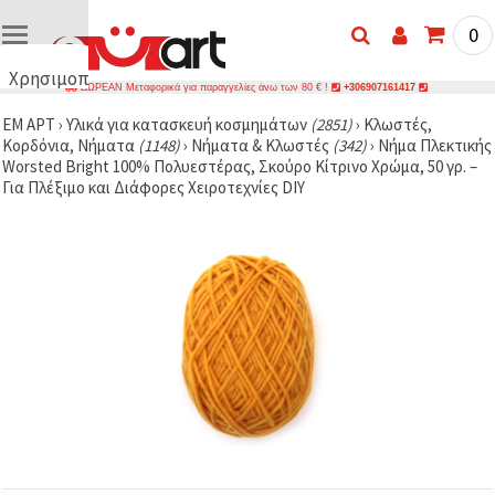
0
Χρησιμοποιούμε
ΔΩΡΕΑΝ Μεταφορικά για παραγγελίες άνω των 80 € !
+306907161417
cookies
ΕΜ ΑΡΤ
›
Υλικά για κατασκευή κοσμημάτων
(2851)
›
Κλωστές,
🍪
Κορδόνια, Νήματα
(1148)
›
Νήματα & Κλωστές
(342)
›
Νήμα Πλεκτικής
Χρησιμοποιούμε
Worsted Bright 100% Πολυεστέρας, Σκούρο Κίτρινο Χρώμα, 50 γρ. –
cookies και
Για Πλέξιμο και Διάφορες Χειροτεχνίες DIY
παρόμοιες
τεχνολογίες
για να
διασφαλίσουμε
τη σωστή
λειτουργία
του
ιστότοπου,
να
βελτιώσουμε
την
εμπειρία
σας και, με
τη
συγκατάθεσή
σας, να
αναλύουμε
την