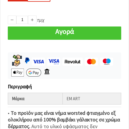
καθορίστε
τις
προτιμήσεις
σας στις
ρυθμίσεις
τμχ
επιλέγοντας
το
Αγορά
δεδομένο
τύπο
cookies και
κάνοντας
κλικ στο
κουμπί
Αποθήκευση.
Αποδέχομαι
όλα!
Περιγραφή
Ρυθμίσεις
Μάρκα
EM ART
•
Το προϊόν μας είναι νήμα worsted φτιαγμένο εξ
ολοκλήρου από 100% βαμβάκι γάλακτος σε χρώμα
δέρματος.
Αυτό το υλικό υφάσματος δεν