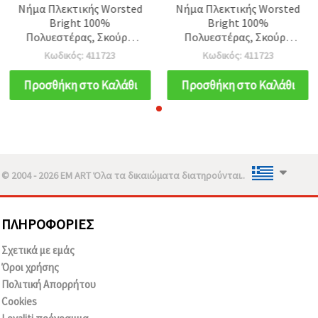
Νήμα Πλεκτικής Worsted
Νήμα Πλεκτικής Worsted
Bright 100%
Bright 100%
Πολυεστέρας, Σκούρο
Πολυεστέρας, Σκούρο
Κίτρινο Χρώμα, 50 γρ. –
Κίτρινο Χρώμα, 50 γρ. –
Κωδικός: 411723
Κωδικός: 411723
Για Πλέξιμο και Διάφορες
Για Πλέξιμο και Διάφορες
Χειροτεχνίες DIY
Χειροτεχνίες DIY
Προσθήκη στο Καλάθι
Προσθήκη στο Καλάθι
© 2004 - 2026 EM ART Όλα τα δικαιώματα διατηρούνται..
ΠΛΗΡΟΦΟΡΊΕΣ
Σχετικά με εμάς
Όροι χρήσης
Πολιτική Απορρήτου
Cookies