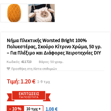
επισκεψιμότητα
και να
προβάλλουμε
πιο σχετικό
περιεχόμενο
και
διαφημίσεις,
μεταξύ
άλλων με
τη βοήθεια
Νήμα Πλεκτικής Worsted Bright 100%
των
Πολυεστέρας, Σκούρο Κίτρινο Χρώμα, 50 γρ.
συνεργατών
μας για
– Για Πλέξιμο και Διάφορες Χειροτεχνίες DIY
αναλύσεις
και
Κωδικός:
411723
Βάρος: 50 γραμ..
μάρκετινγκ.
Μπορείτε
Προσθήκη στη Λίστα επιθυμιών
να
συμφωνήσετε
να
Τιμή:
1.20 €
1-9 τμχ
χρησιμοποιήσετε
όλα τα
cookies
ΕΚΠΤΏΣΕΙΣ
κάνοντας
ΓΙΑ ΠΟΣΌΤΗΤΑ
κλικ στον
ιστότοπο!
Ή
- 10
1.08 €
%
10 τμχ +