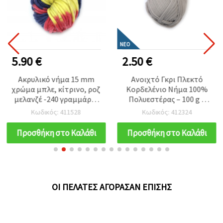
ΝΈΟ
5.90 €
2.50 €
Ακρυλικό νήμα 15 mm
Ανοιχτό Γκρι Πλεκτό
χρώμα μπλε, κίτρινο, ροζ
Κορδελένιο Νήμα 100%
μελανζέ -240 γραμμάρια
Πολυεστέρας – 100 g –
-50 μέτρα
Ιδανικό για Βελονάκι,
Κωδικός: 411528
Κωδικός: 412324
Πλέξιμο και
Δημιουργικές DIY
Προσθήκη στο Καλάθι
Προσθήκη στο Καλάθι
Κατασκευές
ΟΙ ΠΕΛΆΤΕΣ ΑΓΌΡΑΣΑΝ ΕΠΊΣΗΣ