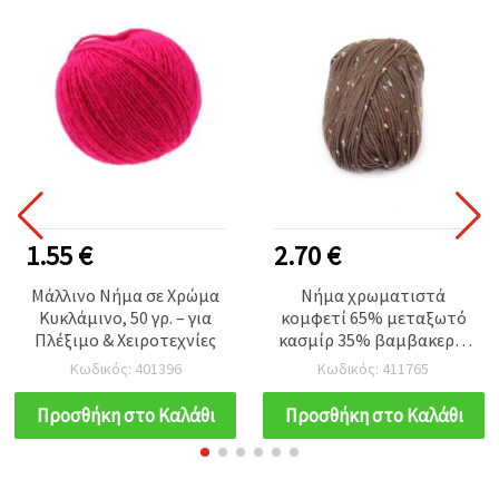
1.55 €
2.70 €
Μάλλινο Νήμα σε Χρώμα
Νήμα χρωματιστά
Κυκλάμινο, 50 γρ. – για
κομφετί 65% μεταξωτό
Πλέξιμο & Χειροτεχνίες
κασμίρ 35% βαμβακερό,
χρώμα καφέ -50
Κωδικός: 401396
Κωδικός: 411765
γραμμάρια
Προσθήκη στο Καλάθι
Προσθήκη στο Καλάθι