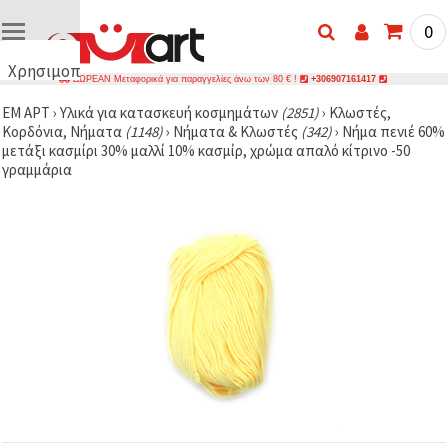
0
Χρησιμοποιούμε
ΔΩΡΕΑΝ Μεταφορικά για παραγγελίες άνω των 80 € !
+306907161417
cookies
ΕΜ ΑΡΤ
›
Υλικά για κατασκευή κοσμημάτων
(2851)
›
Κλωστές,
🍪
Κορδόνια, Νήματα
(1148)
›
Νήματα & Κλωστές
(342)
›
Νήμα πενιέ 60%
Χρησιμοποιούμε
μετάξι κασμίρι 30% μαλλί 10% κασμίρ, χρώμα απαλό κίτρινο -50
cookies και
γραμμάρια
παρόμοιες
τεχνολογίες
για να
διασφαλίσουμε
τη σωστή
λειτουργία
του
ιστότοπου,
να
βελτιώσουμε
την
εμπειρία
σας και, με
τη
συγκατάθεσή
σας, να
αναλύουμε
την