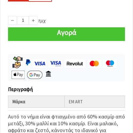
καθορίστε
τις
προτιμήσεις
σας στις
ρυθμίσεις
τμχ
επιλέγοντας
το
Αγορά
δεδομένο
τύπο
cookies και
κάνοντας
κλικ στο
κουμπί
Αποθήκευση.
Αποδέχομαι
όλα!
Περιγραφή
Ρυθμίσεις
Μάρκα
EM ART
Αυτό το νήμα είναι φτιαγμένο από 60% κασμίρ από
μετάξι, 30% μαλλί και 10% κασμίρ. Είναι μαλακό,
αφράτο και ζεστό, κάνοντάς το ιδανικό για