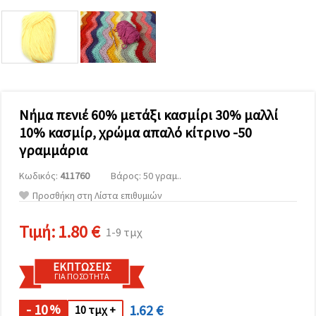
επισκεψιμότητα
και να
προβάλλουμε
πιο σχετικό
περιεχόμενο
και
διαφημίσεις,
μεταξύ
άλλων με
τη βοήθεια
Νήμα πενιέ 60% μετάξι κασμίρι 30% μαλλί
των
10% κασμίρ, χρώμα απαλό κίτρινο -50
συνεργατών
μας για
γραμμάρια
αναλύσεις
και
Κωδικός:
411760
Βάρος: 50 γραμ..
μάρκετινγκ.
Μπορείτε
Προσθήκη στη Λίστα επιθυμιών
να
συμφωνήσετε
να
Τιμή:
1.80 €
1-9 τμχ
χρησιμοποιήσετε
όλα τα
cookies
ΕΚΠΤΏΣΕΙΣ
κάνοντας
ΓΙΑ ΠΟΣΌΤΗΤΑ
κλικ στον
ιστότοπο!
Ή
- 10
1.62 €
%
10 τμχ +