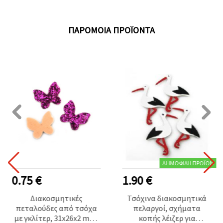
ΠΑΡΌΜΟΙΑ ΠΡΟΪΌΝΤΑ
ΔΗΜΟΦΙΛΉ ΠΡΟΪΌΝ
0.75 €
1.90 €
Διακοσμητικές
Τσόχινα διακοσμητικά
πεταλούδες από τσόχα
πελαργοί, σχήματα
με γκλίτερ, 31x26x2 mm,
κοπής λέιζερ για