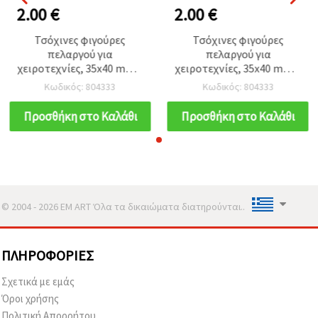
2.00 €
2.00 €
Τσόχινες φιγούρες
Τσόχινες φιγούρες
πελαργού για
πελαργού για
χειροτεχνίες, 35x40 mm –
χειροτεχνίες, 35x40 mm –
Συσκευασία 10 τεμ.
Συσκευασία 10 τεμ.
Κωδικός: 804333
Κωδικός: 804333
Προσθήκη στο Καλάθι
Προσθήκη στο Καλάθι
© 2004 - 2026 EM ART Όλα τα δικαιώματα διατηρούνται..
ΠΛΗΡΟΦΟΡΊΕΣ
Σχετικά με εμάς
Όροι χρήσης
Πολιτική Απορρήτου