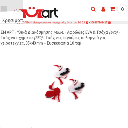
0
Χρησιμοποιούμε
ΔΩΡΕΑΝ Μεταφορικά για παραγγελίες άνω των 80 € !
+306907161417
cookies
ΕΜ ΑΡΤ
›
Υλικά Διακόσμησης
(4954)
›
Αφρώδες EVA & Τσόχα
(675)
›
🍪
Τσόχινα σχήματα
(359)
›
Τσόχινες φιγούρες πελαργού για
Χρησιμοποιούμε
χειροτεχνίες, 35x40 mm – Συσκευασία 10 τεμ.
cookies και
παρόμοιες
τεχνολογίες
για να
διασφαλίσουμε
τη σωστή
λειτουργία
του
ιστότοπου,
να
βελτιώσουμε
την
εμπειρία
σας και, με
τη
συγκατάθεσή
σας, να
αναλύουμε
την