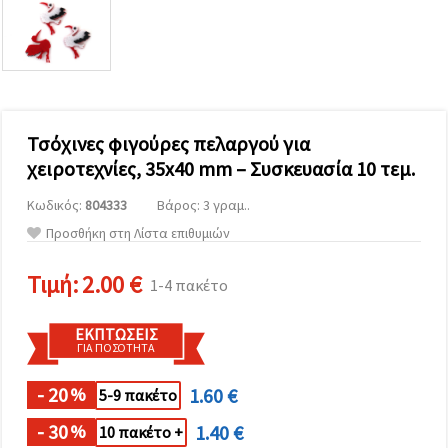
επισκεψιμότητα
και να
προβάλλουμε
πιο σχετικό
περιεχόμενο
και
διαφημίσεις,
μεταξύ
άλλων με
Τσόχινες φιγούρες πελαργού για
τη βοήθεια
χειροτεχνίες, 35x40 mm – Συσκευασία 10 τεμ.
των
συνεργατών
μας για
Κωδικός:
804333
Βάρος: 3 γραμ..
αναλύσεις
Προσθήκη στη Λίστα επιθυμιών
και
μάρκετινγκ.
Μπορείτε
Τιμή:
2.00 €
1-4 πακέτο
να
συμφωνήσετε
να
ΕΚΠΤΏΣΕΙΣ
χρησιμοποιήσετε
ΓΙΑ ΠΟΣΌΤΗΤΑ
όλα τα
cookies
κάνοντας
- 20
1.60 €
%
5-9 πακέτο
κλικ στον
ιστότοπο!
- 30
1.40 €
%
10 πακέτο +
Ή