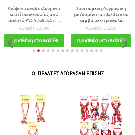
Διάφανο αναδιπλούμενο
Χαριτωμένη Ζωγραφική
κουτί συσκευασίας από
με Διαμάντια 20x20 cm σε
μαλακό PVC 9.5x9.5x5 cm
καμβά με στρογγυλά
– ελαφρύ και ανθεκτικό
διαμαντάκια – Μερική
Κωδικός: 305300
Κωδικός: 852336
για δώρα, κοσμήματα και
κάλυψη «Σκαντζόχοιρος»
χειροποίητες
MKX17351
Προσθήκη στο Καλάθι
Προσθήκη στο Καλάθι
δημιουργίες
ΟΙ ΠΕΛΆΤΕΣ ΑΓΌΡΑΣΑΝ ΕΠΊΣΗΣ