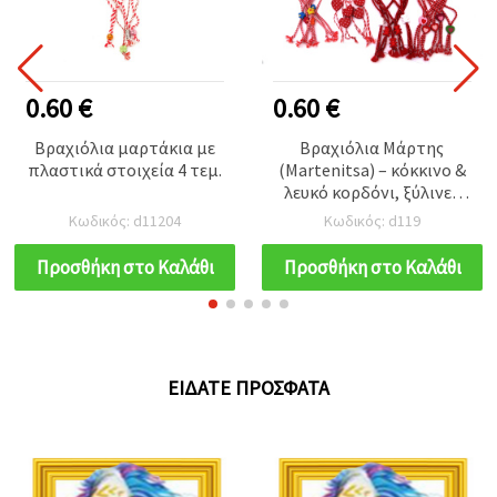
0.60 €
0.60 €
Βραχιόλια μαρτάκια με
Βραχιόλια Μάρτης
πλαστικά στοιχεία 4 τεμ.
(Martenitsa) – κόκκινο &
λευκό κορδόνι, ξύλινες
χάντρες (αστέρια &
Κωδικός: d11204
Κωδικός: d119
διάφορα σχήματα),
ρυθμιζόμενα
Προσθήκη στο Καλάθι
Προσθήκη στο Καλάθι
χειροποίητα
βραχιολάκια – σετ 5 τεμ.
ΕΊΔΑΤΕ ΠΡΌΣΦΑΤΑ