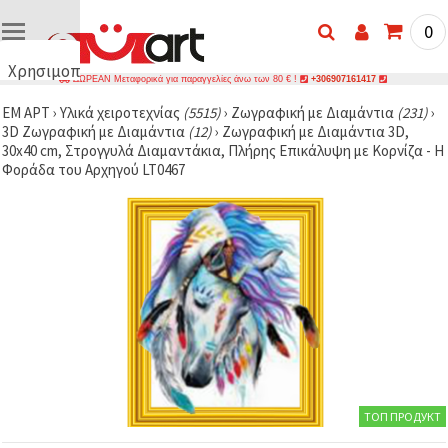
0
Χρησιμοποιούμε
ΔΩΡΕΑΝ Μεταφορικά για παραγγελίες άνω των 80 € !
+306907161417
cookies
ΕΜ ΑΡΤ
›
Υλικά χειροτεχνίας
(5515)
›
Ζωγραφική με Διαμάντια
(231)
›
🍪
3D Ζωγραφική με Διαμάντια
(12)
›
Ζωγραφική με Διαμάντια 3D,
Χρησιμοποιούμε
30x40 cm, Στρογγυλά Διαμαντάκια, Πλήρης Επικάλυψη με Κορνίζα - Η
cookies και
Φοράδα του Αρχηγού LT0467
παρόμοιες
τεχνολογίες
για να
διασφαλίσουμε
τη σωστή
λειτουργία
του
ιστότοπου,
να
βελτιώσουμε
την
εμπειρία
σας και, με
τη
συγκατάθεσή
σας, να
ТОП ПРОДУКТ
αναλύουμε
την