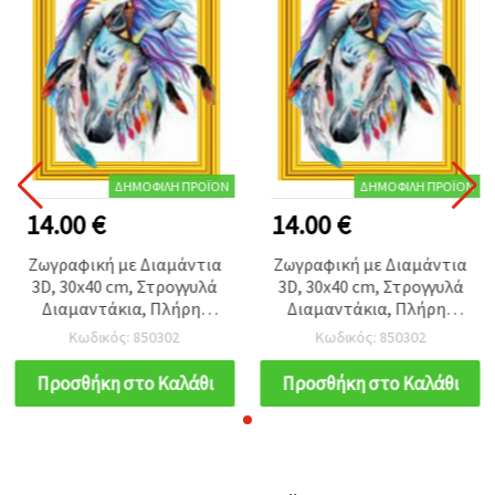
ΔΗΜΟΦΙΛΉ ΠΡΟΪΌΝ
ΔΗΜΟΦΙΛΉ ΠΡΟΪΌΝ
14.00 €
14.00 €
Ζωγραφική με Διαμάντια
Ζωγραφική με Διαμάντια
3D, 30x40 cm, Στρογγυλά
3D, 30x40 cm, Στρογγυλά
Διαμαντάκια, Πλήρης
Διαμαντάκια, Πλήρης
Επικάλυψη με Κορνίζα -
Επικάλυψη με Κορνίζα -
Κωδικός: 850302
Κωδικός: 850302
Η Φοράδα του Αρχηγού
Η Φοράδα του Αρχηγού
LT0467
LT0467
Προσθήκη στο Καλάθι
Προσθήκη στο Καλάθι