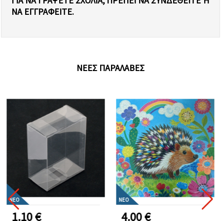
ΓΙΑ ΝΑ ΓΡΆΨΕΤΕ ΣΧΌΛΙΑ, ΠΡΈΠΕΙ ΝΑ ΣΥΝΔΕΘΕΊΤΕ Ή Ν
Α ΕΓΓΡΑΦΕΊΤΕ.
ΝΈΕΣ ΠΑΡΑΛΑΒΈΣ
ΝΈΟ
ΝΈΟ
1.10 €
4.00 €