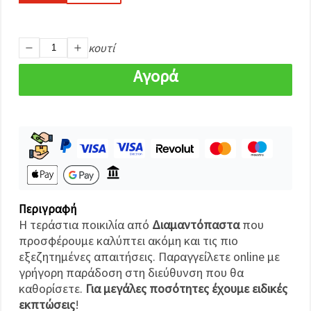
καθορίστε
τις
προτιμήσεις
σας στις
ρυθμίσεις
κουτί
επιλέγοντας
το
Αγορά
δεδομένο
τύπο
cookies και
κάνοντας
κλικ στο
κουμπί
Αποθήκευση.
Αποδέχομαι
όλα!
Περιγραφή
Η τεράστια ποικιλία από
Διαμαντόπαστα
που
Ρυθμίσεις
προσφέρουμε καλύπτει ακόμη και τις πιο
εξεζητημένες απαιτήσεις. Παραγγείλετε online με
γρήγορη παράδοση στη διεύθυνση που θα
καθορίσετε.
Για μεγάλες ποσότητες έχουμε ειδικές
εκπτώσεις
!