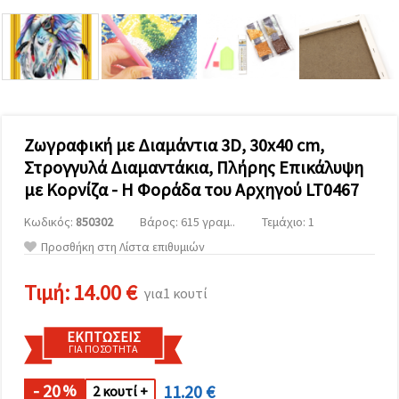
επισκεψιμότητα
και να
προβάλλουμε
πιο σχετικό
περιεχόμενο
και
διαφημίσεις,
μεταξύ
άλλων με
τη βοήθεια
Ζωγραφική με Διαμάντια 3D, 30x40 cm,
των
Στρογγυλά Διαμαντάκια, Πλήρης Επικάλυψη
συνεργατών
μας για
με Κορνίζα - Η Φοράδα του Αρχηγού LT0467
αναλύσεις
και
Κωδικός:
850302
Βάρος: 615 γραμ..
Τεμάχιο: 1
μάρκετινγκ.
Μπορείτε
Προσθήκη στη Λίστα επιθυμιών
να
συμφωνήσετε
να
Τιμή:
14.00 €
για1 κουτί
χρησιμοποιήσετε
όλα τα
cookies
ΕΚΠΤΏΣΕΙΣ
κάνοντας
ΓΙΑ ΠΟΣΌΤΗΤΑ
κλικ στον
ιστότοπο!
Ή
- 20
11.20 €
%
2 κουτί +