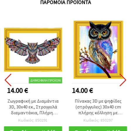
ΠΑΡΌΜΟΙΑ ΠΡΟΪΌΝΤΑ
ΔΗΜΟΦΙΛΉ ΠΡΟΪΌΝ
14.00 €
14.00 €
Ζωγραφική με Διαμάντια
Πίνακας 3D με ψηφίδες
3D, 30x40 εκ., Στρογγυλά
(στρόγγυλες) 30x40 cm
διαμαντάκια, Πλήρης
πλήρης κόλληση με
κάλυψη, με κορνίζα -
τελάρο - Πολύχρωμη
Κωδικός: 850291
Κωδικός: 850297
Κουκουβάγια Νεράιδα
κουκουβάγια LT0212
LT0258