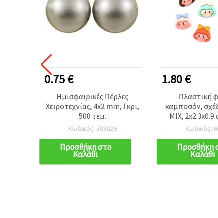
0.75 €
1.80 €
 mm,
Ημισφαιρικές Πέρλες
Πλαστική φ
μ.
Χειροτεχνίας, 4x2 mm, Γκρι,
καμποσόν, σχέδ
500 τεμ.
MIX, 2x2.3x0.9
χρώματα - 
Κωδικός: 503029
Κωδικός: 6
Προσθήκη στο
Προσθήκη 
Καλάθι
Καλάθι