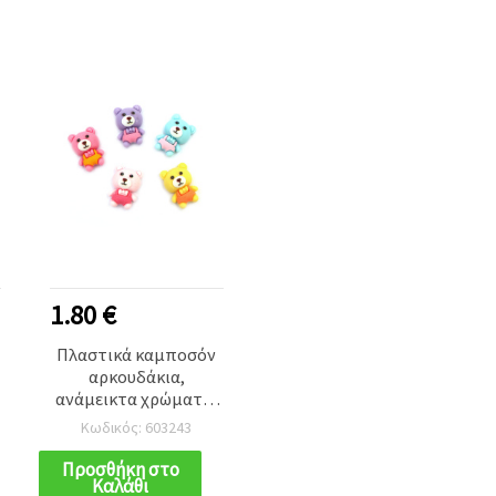
1.80 €
Πλαστικά καμποσόν
αρκουδάκια,
ανάμεικτα χρώματα,
2,5x1 εκ. - Σετ 10 τεμ.
Κωδικός: 603243
Προσθήκη στο
Καλάθι