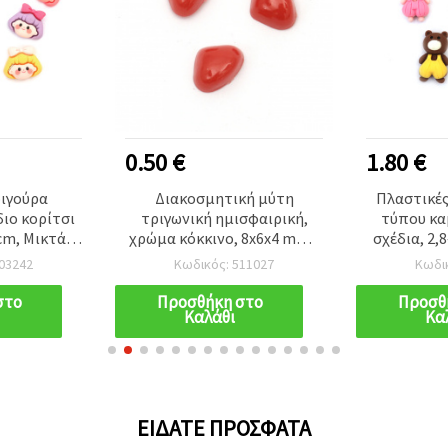
0.50 €
1.80 €
ιγούρα
Διακοσμητική μύτη
Πλαστικές
ιο κορίτσι
τριγωνική ημισφαιρική,
τύπου κα
 cm, Μικτά
χρώμα κόκκινο, 8x6x4 mm -
σχέδια, 2,8
10 τεμ.
50 τεμ.
03242
Κωδικός: 511027
Κωδι
στο
Προσθήκη στο
Προσθ
Καλάθι
Κα
ΕΊΔΑΤΕ ΠΡΌΣΦΑΤΑ