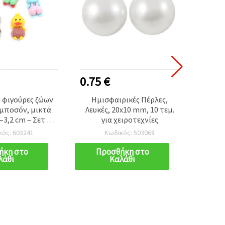
0.75 €
0.50
 φιγούρες ζώων
Ημισφαιρικές Πέρλες,
Πο
μποσόν, μικτά
Λευκές, 20x10 mm, 10 τεμ.
Πέτ
–3,2 cm – Σετ 10
για χειροτεχνίες
Λουλου
τεμ.
mm, Δ
κός: 603241
Κωδικός: 503068
ήκη στο
Προσθήκη στο
Π
λάθι
Καλάθι