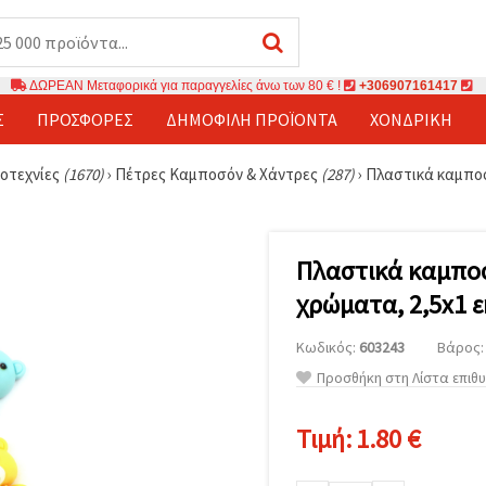
ΔΩΡΕΑΝ Μεταφορικά για παραγγελίες άνω των 80 € !
+306907161417
Σ
ΠΡΟΣΦΟΡΈΣ
ΔΗΜΟΦΙΛΉ ΠΡΟΪΌΝΤΑ
ΧΟΝΔΡΙΚΉ
ροτεχνίες
(1670)
›
Πέτρες Καμποσόν & Χάντρες
(287)
›
Πλαστικά καμποσό
Πλαστικά καμποσ
χρώματα, 2,5x1 εκ
Κωδικός:
603243
Βάρος: 
Προσθήκη στη Λίστα επιθ
Τιμή:
1.80 €