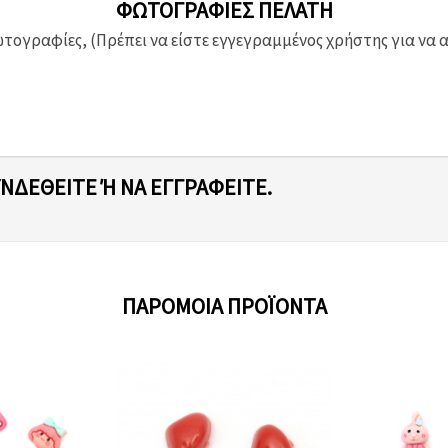
ΦΩΤΟΓΡΑΦΊΕΣ ΠΕΛΆΤΗ
ογραφίες, (Πρέπει να είστε εγγεγραμμένος χρήστης για να 
ΥΝΔΕΘΕΊΤΕ Ή ΝΑ ΕΓΓΡΑΦΕΊΤΕ.
ΠΑΡΌΜΟΙΑ ΠΡΟΪΌΝΤΑ