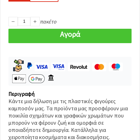
καθορίστε
τις
προτιμήσεις
σας στις
ρυθμίσεις
πακέτο
επιλέγοντας
το
Αγορά
δεδομένο
τύπο
cookies και
κάνοντας
κλικ στο
κουμπί
Αποθήκευση.
Αποδέχομαι
όλα!
Περιγραφή
Κάντε μια δήλωση με τις πλαστικές φιγούρες
Ρυθμίσεις
καμποσόν μας. Τα προϊόντα μας προσφέρουν μια
ποικιλία σχημάτων και γραφικών χρωμάτων που
μπορούν να φέρουν ζωή και ομορφιά σε
οποιαδήποτε δημιουργία. Κατάλληλα για
χειροποίητα κοσμήματα και διακοσμήσεις.