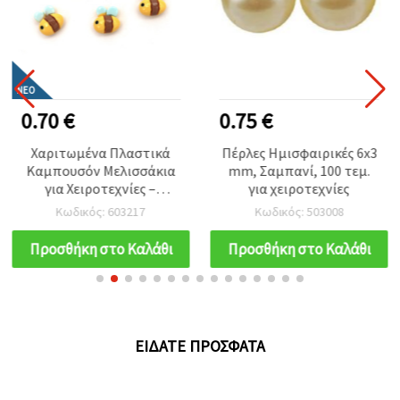
ΝΈΟ
0.70 €
0.75 €
Χαριτωμένα Πλαστικά
Πέρλες Ημισφαιρικές 6x3
Καμπουσόν Μελισσάκια
mm, Σαμπανί, 100 τεμ.
για Χειροτεχνίες –
για χειροτεχνίες
10,5x10x5,5 mm – Σετ 10
Κωδικός: 603217
Κωδικός: 503008
Τεμαχίων (Assorted)
Προσθήκη στο Καλάθι
Προσθήκη στο Καλάθι
ΕΊΔΑΤΕ ΠΡΌΣΦΑΤΑ