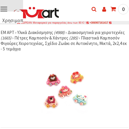
0
Χρησιμοποιούμε
ΔΩΡΕΑΝ Μεταφορικά για παραγγελίες άνω των 80 € !
+306907161417
cookies
ΕΜ ΑΡΤ
›
Υλικά Διακόσμησης
(4988)
›
Διακοσμητικά για χειροτεχνίες
🍪
(1665)
›
Πέτρες Καμποσόν & Χάντρες
(285)
›
Πλαστικά Καμποσόν
Χρησιμοποιούμε
Φιγούρες Χειροτεχνίας, Σχέδιο Ζωάκι σε Αυτοκίνητο, Μικτά, 2x2,4 εκ
cookies και
- 5 τεμάχια
παρόμοιες
τεχνολογίες
για να
διασφαλίσουμε
τη σωστή
λειτουργία
του
ιστότοπου,
να
βελτιώσουμε
την
εμπειρία
σας και, με
τη
συγκατάθεσή
σας, να
αναλύουμε
την