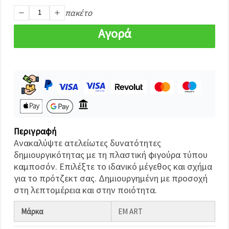
καθορίστε
τις
πακέτο
προτιμήσεις
σας στις
Αγορά
ρυθμίσεις
επιλέγοντας
το
δεδομένο
τύπο
cookies και
κάνοντας
κλικ στο
κουμπί
Αποθήκευση.
Περιγραφή
Αποδέχομαι
Ανακαλύψτε ατελείωτες δυνατότητες
όλα!
δημιουργικότητας με τη πλαστική φιγούρα τύπου
Ρυθμίσεις
καμποσόν. Επιλέξτε το ιδανικό μέγεθος και σχήμα
για το πρότζεκτ σας. Δημιουργημένη με προσοχή
στη λεπτομέρεια και στην ποιότητα.
Μάρκα
EM ART