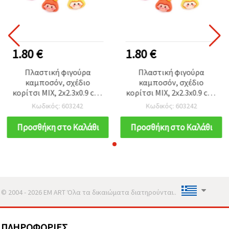
1.80 €
1.80 €
Πλαστική φιγούρα
Πλαστική φιγούρα
καμποσόν, σχέδιο
καμποσόν, σχέδιο
κορίτσι MIX, 2x2.3x0.9 cm,
κορίτσι MIX, 2x2.3x0.9 cm,
Μικτά χρώματα - 10 τεμ.
Μικτά χρώματα - 10 τεμ.
Κωδικός: 603242
Κωδικός: 603242
Προσθήκη στο Καλάθι
Προσθήκη στο Καλάθι
© 2004 - 2026 EM ART Όλα τα δικαιώματα διατηρούνται..
ΠΛΗΡΟΦΟΡΊΕΣ