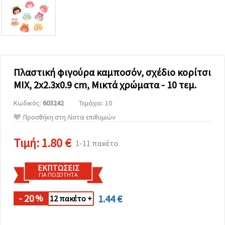
επισκεψιμότητα
και να
προβάλλουμε
πιο σχετικό
περιεχόμενο
και
διαφημίσεις,
μεταξύ
άλλων με
Πλαστική φιγούρα καμποσόν, σχέδιο κορίτσι
τη βοήθεια
MIX, 2x2.3x0.9 cm, Μικτά χρώματα - 10 τεμ.
των
συνεργατών
μας για
Κωδικός:
603242
Τεμάχιο: 10
αναλύσεις
Προσθήκη στη Λίστα επιθυμιών
και
μάρκετινγκ.
Μπορείτε
Τιμή:
1.80 €
1-11 πακέτο
να
συμφωνήσετε
να
ΕΚΠΤΏΣΕΙΣ
χρησιμοποιήσετε
ΓΙΑ ΠΟΣΌΤΗΤΑ
όλα τα
cookies
κάνοντας
- 20
1.44 €
%
12 πακέτο +
κλικ στον
ιστότοπο!
Ή