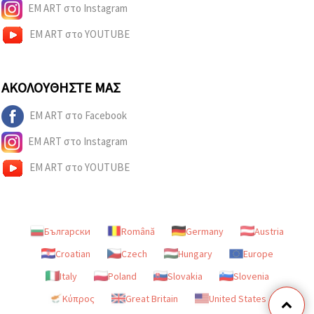
EM ART στο Instagram
EM ART στο YOUTUBE
ΑΚΟΛΟΥΘΉΣΤΕ ΜΑΣ
EM ART στο Facebook
EM ART στο Instagram
EM ART στο YOUTUBE
Български
Română
Germany
Austria
Croatian
Czech
Hungary
Europe
Italy
Poland
Slovakia
Slovenia
Κύπρος
Great Britain
United States