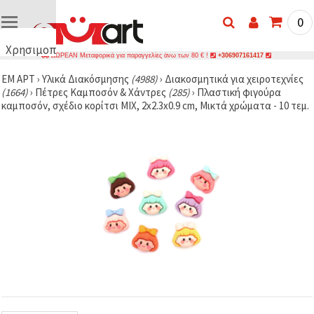
0
Χρησιμοποιούμε
ΔΩΡΕΑΝ Μεταφορικά για παραγγελίες άνω των 80 € !
+306907161417
cookies
ΕΜ ΑΡΤ
›
Υλικά Διακόσμησης
(4988)
›
Διακοσμητικά για χειροτεχνίες
🍪
(1664)
›
Πέτρες Καμποσόν & Χάντρες
(285)
›
Πλαστική φιγούρα
Χρησιμοποιούμε
καμποσόν, σχέδιο κορίτσι MIX, 2x2.3x0.9 cm, Μικτά χρώματα - 10 τεμ.
cookies και
παρόμοιες
τεχνολογίες
για να
διασφαλίσουμε
τη σωστή
λειτουργία
του
ιστότοπου,
να
βελτιώσουμε
την
εμπειρία
σας και, με
τη
συγκατάθεσή
σας, να
αναλύουμε
την