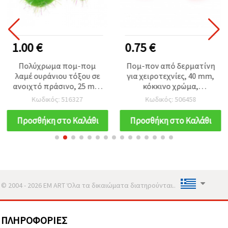
1.00 €
0.75 €
Πολύχρωμα πομ-πομ
Πομ-πον από δερματίνη
λαμέ ουράνιου τόξου σε
για χειροτεχνίες, 40 mm,
ανοιχτό πράσινο, 25 mm
κόκκινο χρώμα,
– Συσκευασία 20 τεμ. –
φουντωτό σχέδιο, 2 τμχ.
Κωδικός: 516327
Κωδικός: 506458
Ιδανικά για δημιουργικά
χειροποίητα αξεσουάρ &
Προσθήκη στο Καλάθι
Προσθήκη στο Καλάθι
εορταστικές κατασκευές
(DIY)
© 2004 - 2026 EM ART Όλα τα δικαιώματα διατηρούνται..
ΠΛΗΡΟΦΟΡΊΕΣ