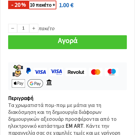
καθορίστε
- 20
1.00 €
%
10 πακέτο +
τις
προτιμήσεις
σας στις
ρυθμίσεις
επιλέγοντας
πακέτο
το
δεδομένο
Αγορά
τύπο
cookies και
κάνοντας
κλικ στο
κουμπί
Αποθήκευση.
Αποδέχομαι
όλα!
Ρυθμίσεις
Περιγραφή
Τα χρωματιστά πομ-πομ με μάτια για τη
διακόσμηση και τη δημιουργία διάφορων
δημιουργικών αξεσουάρ προσφέρονται από το
ηλεκτρονικό κατάστημα
EM ART
. Κάντε την
παραγγελία σας σε χαμηλές τιμές και με γρήγορη