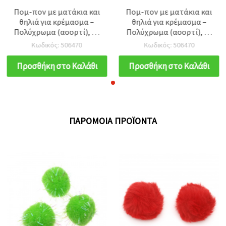
Πομ-πον με ματάκια και
Πομ-πον με ματάκια και
θηλιά για κρέμασμα –
θηλιά για κρέμασμα –
Πολύχρωμα (ασορτί), 50
Πολύχρωμα (ασορτί), 50
mm, 2 τμχ, για παιδικές
mm, 2 τμχ, για παιδικές
Κωδικός: 506470
Κωδικός: 506470
διακοσμήσεις,
διακοσμήσεις,
χειροτεχνίες &
χειροτεχνίες &
Προσθήκη στο Καλάθι
Προσθήκη στο Καλάθι
κατασκευές
κατασκευές
ΠΑΡΌΜΟΙΑ ΠΡΟΪΌΝΤΑ