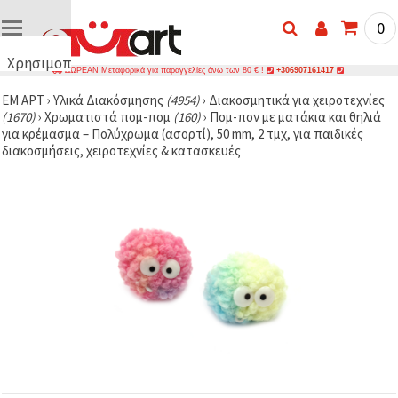
0
Χρησιμοποιούμε
ΔΩΡΕΑΝ Μεταφορικά για παραγγελίες άνω των 80 € !
+306907161417
cookies
ΕΜ ΑΡΤ
›
Υλικά Διακόσμησης
(4954)
›
Διακοσμητικά για χειροτεχνίες
🍪
(1670)
›
Χρωματιστά πομ-πομ
(160)
›
Πομ-πον με ματάκια και θηλιά
Χρησιμοποιούμε
για κρέμασμα – Πολύχρωμα (ασορτί), 50 mm, 2 τμχ, για παιδικές
cookies και
διακοσμήσεις, χειροτεχνίες & κατασκευές
παρόμοιες
τεχνολογίες
για να
διασφαλίσουμε
τη σωστή
λειτουργία
του
ιστότοπου,
να
βελτιώσουμε
την
εμπειρία
σας και, με
τη
συγκατάθεσή
σας, να
αναλύουμε
την