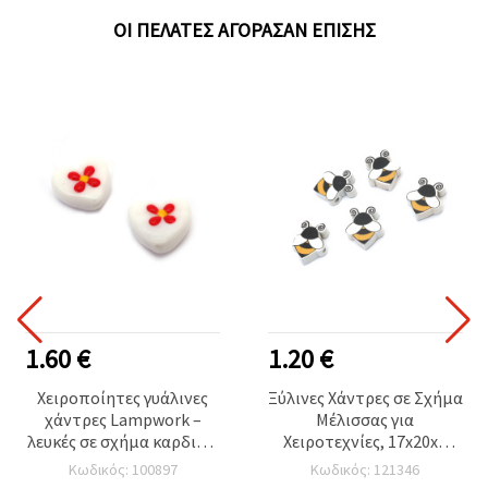
ΟΙ ΠΕΛΆΤΕΣ ΑΓΌΡΑΣΑΝ ΕΠΊΣΗΣ
1.60 €
1.20 €
Χειροποίητες γυάλινες
Ξύλινες Χάντρες σε Σχήμα
χάντρες Lampwork –
Μέλισσας για
λευκές σε σχήμα καρδιάς,
Χειροτεχνίες, 17x20x5
ζωγραφισμένες στο χέρι,
mm, Οπή: 2 mm, Φυσικό
Κωδικός: 100897
Κωδικός: 121346
16x14x7 mm, οπή 2 mm –
Χρώμα Ξύλου - 10 τεμ.