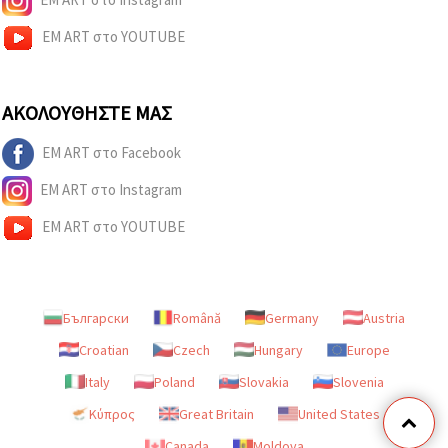
EM ART στο YOUTUBE
ΑΚΟΛΟΥΘΉΣΤΕ ΜΑΣ
EM ART στο Facebook
EM ART στο Instagram
EM ART στο YOUTUBE
Български
Română
Germany
Austria
Croatian
Czech
Hungary
Europe
Italy
Poland
Slovakia
Slovenia
Κύπρος
Great Britain
United States
Canada
Moldova