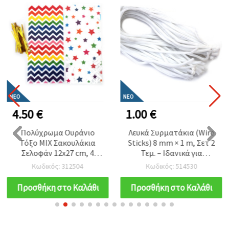
ΝΈΟ
ΝΈΟ
4.50 €
1.00 €
Πολύχρωμα Ουράνιο
Λευκά Συρματάκια (Wire
Τόξο MIX Σακουλάκια
Sticks) 8 mm × 1 m, Σετ 2
Σελοφάν 12x27 cm, 4
Τεμ. – Ιδανικά για
Διασκεδαστικά Σχέδια με
Ανθοδετική, Χειροτεχνίες
Κωδικός: 312504
Κωδικός: 514530
Δεματικό – Σετ 50 τεμ.
& Διακοσμητικές
Κατασκευές EM ART
Προσθήκη στο Καλάθι
Προσθήκη στο Καλάθι