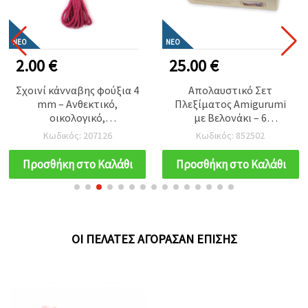
ΝΈΟ
ΝΈΟ
2.00 €
25.00 €
Σχοινί κάνναβης φούξια 4
Απολαυστικό Σετ
mm – Ανθεκτικό,
Πλεξίματος Amigurumi
οικολογικό,
με Βελονάκι – 6
διακοσμητικό κορδόνι
Χαριτωμένα Ζωάκια,
Κωδικός: 207126
Κωδικός: 852502
για χειροτεχνίες &
50×50×50 mm –
μακραμέ, ρολό ~5 m
Διασκεδαστικό &
Προσθήκη στο Καλάθι
Προσθήκη στο Καλάθι
Δημιουργικό Κιτ
Χειροτεχνίας για Λάτρεις
του DIY και Ιδέες για
Χειροποίητο Δώρο
ΟΙ ΠΕΛΆΤΕΣ ΑΓΌΡΑΣΑΝ ΕΠΊΣΗΣ