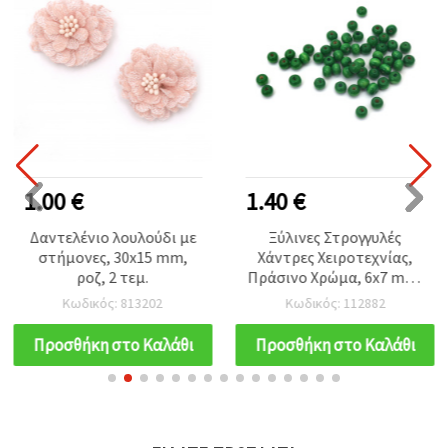
1.00 €
1.40 €
Δαντελένιο λουλούδι με
Ξύλινες Στρογγυλές
στήμονες, 30x15 mm,
Χάντρες Χειροτεχνίας,
ροζ, 2 τεμ.
Πράσινο Χρώμα, 6x7 mm,
Οπή 2~3 mm, 50 γρ. (~440
Κωδικός: 813202
Κωδικός: 112882
τεμ.)
Προσθήκη στο Καλάθι
Προσθήκη στο Καλάθι