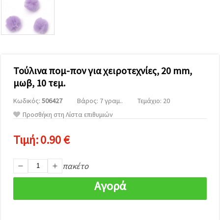
επισκεψιμότητα
και να
προβάλλουμε
πιο σχετικό
περιεχόμενο
και
διαφημίσεις,
μεταξύ
άλλων με
Τούλινα πομ-πον για χειροτεχνίες, 20 mm,
τη βοήθεια
μωβ, 10 τεμ.
των
συνεργατών
μας για
Κωδικός:
506427
Βάρος: 7 γραμ..
Τεμάχιο: 20
αναλύσεις
Προσθήκη στη Λίστα επιθυμιών
και
μάρκετινγκ.
Μπορείτε
Τιμή:
0.90 €
να
συμφωνήσετε
να
πακέτο
χρησιμοποιήσετε
όλα τα
cookies
Αγορά
κάνοντας
κλικ στον
ιστότοπο!
Ή