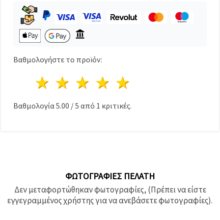
καθορίστε
τις
προτιμήσεις
σας στις
ρυθμίσεις
επιλέγοντας
το
δεδομένο
Βαθμολογήστε το προϊόν:
τύπο
cookies και
1 Αστέρι
2 Αστέρια
3 Αστέρια
4 Αστέρια
5 Αστέρια
κάνοντας
κλικ στο
κουμπί
Αποθήκευση.
Βαθμολογία
5.00
/
5
από
1
κριτικές.
Αποδέχομαι
όλα!
Ρυθμίσεις
ΦΩΤΟΓΡΑΦΊΕΣ ΠΕΛΆΤΗ
Δεν μεταφορτώθηκαν φωτογραφίες, (Πρέπει να είστε
εγγεγραμμένος χρήστης για να ανεβάσετε φωτογραφίες).