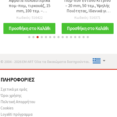
Αφράτα πολυεστερικά
Πομ-πον Έντονο Κίτρινο
πομ-πομ, τιρκουάζ, 15
– 20 mm, 50 τεμ., Υψηλής
mm, 100 τεμ. –
Ποιότητας, Ιδανικά για
Διακοσμητικά μπαλάκια
Scrapbooking, Άλμπουμ,
Κωδικός: 516422
Κωδικός: 516371
για χειροτεχνίες, DIY,
Τετράδια, Ντεκουπάζ και
κόλληση και
Δημιουργικές DIY
Προσθήκη στο Καλάθι
Προσθήκη στο Καλάθι
καλλιτεχνικές
Διακοσμήσεις
κατασκευές
© 2004 - 2026 EM ART Όλα τα δικαιώματα διατηρούνται..
ΠΛΗΡΟΦΟΡΊΕΣ
Σχετικά με εμάς
Όροι χρήσης
Πολιτική Απορρήτου
Cookies
Loyaliti πρόγραμμα