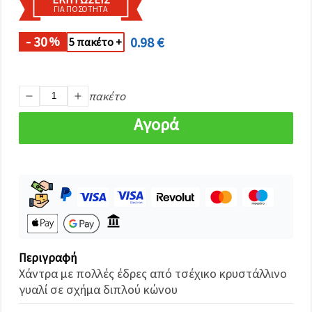
καθορίστε
ΓΙΑ ΠΟΣΌΤΗΤΑ
τις
προτιμήσεις
σας στις
- 30
0.98 €
%
5 πακέτο +
ρυθμίσεις
επιλέγοντας
το
δεδομένο
τύπο
πακέτο
cookies και
κάνοντας
Αγορά
κλικ στο
κουμπί
Αποθήκευση.
Αποδέχομαι
όλα!
Ρυθμίσεις
Περιγραφή
Χάντρα με πολλές έδρες από τσέχικο κρυστάλλινο
γυαλί σε σχήμα διπλού κώνου