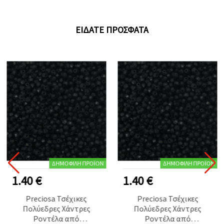
12 τεμ., για κατασκευή
κοσμημάτων, beading,
βραχιόλια, κολιέ,
ΕΊΔΑΤΕ ΠΡΌΣΦΑΤΑ
σκουλαρίκια
ΔΗΜΟΦΙΛΉ ΠΡΟΪΌΝ
ΔΗΜΟΦΙΛΉ ΠΡΟΪΌΝ
1.40 €
1.40 €
Preciosa Τσέχικες
Preciosa Τσέχικες
Πολύεδρες Χάντρες
Πολύεδρες Χάντρες
Ροντέλα από
Ροντέλα από