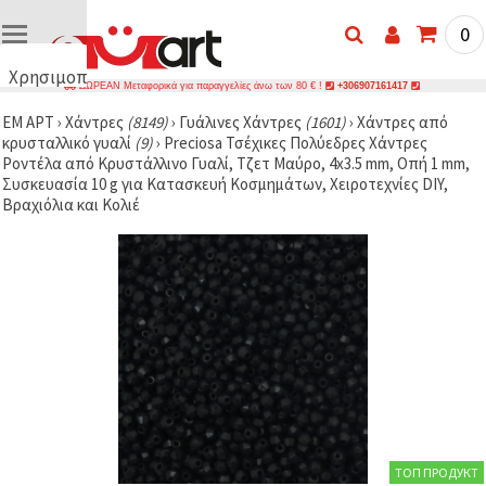
0
Χρησιμοποιούμε
ΔΩΡΕΑΝ Μεταφορικά για παραγγελίες άνω των 80 € !
+306907161417
cookies
ΕΜ ΑΡΤ
›
Χάντρες
(8149)
›
Γυάλινες Χάντρες
(1601)
›
Χάντρες από
🍪
κρυσταλλικό γυαλί
(9)
›
Preciosa Τσέχικες Πολύεδρες Χάντρες
Χρησιμοποιούμε
Ροντέλα από Κρυστάλλινο Γυαλί, Τζετ Μαύρο, 4x3.5 mm, Οπή 1 mm,
cookies και
Συσκευασία 10 g για Κατασκευή Κοσμημάτων, Χειροτεχνίες DIY,
παρόμοιες
τεχνολογίες
Βραχιόλια και Κολιέ
για να
διασφαλίσουμε
τη σωστή
λειτουργία
του
ιστότοπου,
να
βελτιώσουμε
την
εμπειρία
σας και, με
τη
συγκατάθεσή
σας, να
αναλύουμε
ТОП ПРОДУКТ
την