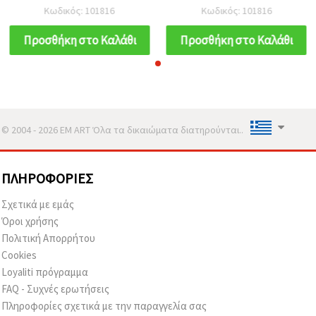
Κρυστάλλινο Γυαλί, Τζετ
Κρυστάλλινο Γυαλί, Τζετ
Κωδικός: 101816
Κωδικός: 101816
Μαύρο, 4x3.5 mm, Οπή 1
Μαύρο, 4x3.5 mm, Οπή 1
mm, Συσκευασία 10 g για
mm, Συσκευασία 10 g για
Προσθήκη στο Καλάθι
Προσθήκη στο Καλάθι
Κατασκευή Κοσμημάτων,
Κατασκευή Κοσμημάτων,
Χειροτεχνίες DIY,
Χειροτεχνίες DIY,
Βραχιόλια και Κολιέ
Βραχιόλια και Κολιέ
© 2004 - 2026 EM ART Όλα τα δικαιώματα διατηρούνται..
ΠΛΗΡΟΦΟΡΊΕΣ
Σχετικά με εμάς
Όροι χρήσης
Πολιτική Απορρήτου
Cookies
Loyaliti πρόγραμμα
FAQ - Συχνές ερωτήσεις
Πληροφορίες σχετικά με την παραγγελία σας