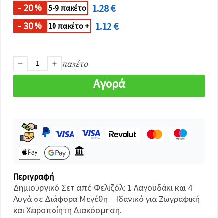
καθορίστε
- 20
1.28 €
%
5-9 πακέτο
τις
προτιμήσεις
σας στις
- 30
1.12 €
%
10 πακέτο +
ρυθμίσεις
επιλέγοντας
το
δεδομένο
πακέτο
τύπο
cookies και
κάνοντας
Αγορά
κλικ στο
κουμπί
Αποθήκευση.
Αποδέχομαι
όλα!
Ρυθμίσεις
Περιγραφή
Δημιουργικό Σετ από Φελιζόλ: 1 Λαγουδάκι και 4
Αυγά σε Διάφορα Μεγέθη – Ιδανικό για Ζωγραφική
και Χειροποίητη Διακόσμηση.