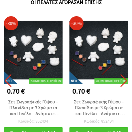
ΟΙ ΠΕΛΆΤΕΣ ΑΓΌΡΑΣΑΝ ΕΠΊΣΗΣ
-30%
-30%
ΔΗΜΟΦΙΛΉ ΠΡΟΪΌΝ
ΔΗΜΟΦΙΛΉ ΠΡΟΪΌΝ
ΝΈΟ
ΝΈΟ
0.70 €
0.70 €
Σετ Ζωγραφικής Γύψου –
Σετ Ζωγραφικής Γύψου –
Πλακίδιο με 3 Χρώματα
Πλακίδιο με 3 Χρώματα
και Πινέλο – Ανάμικτες
και Πινέλο – Ανάμικτες
Φιγούρες για Παιδικές
Φιγούρες για Παιδικές
Κωδικός: 852494
Κωδικός: 852494
Χειροτεχνίες &
Χειροτεχνίες &
Δημιουργική
Δημιουργική