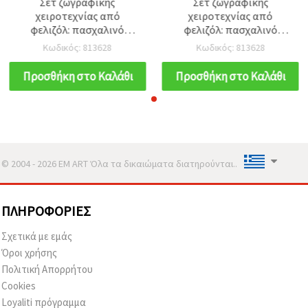
Σετ ζωγραφικής
Σετ ζωγραφικής
χειροτεχνίας από
χειροτεχνίας από
φελιζόλ: πασχαλινό
φελιζόλ: πασχαλινό
κουνελάκι 100 mm και
κουνελάκι 100 mm και
Κωδικός: 813628
Κωδικός: 813628
αυγά 68x47 mm & 47x30
αυγά 68x47 mm & 47x30
mm, με χρώματα και
mm, με χρώματα και
Προσθήκη στο Καλάθι
Προσθήκη στο Καλάθι
πινέλο – 5 τεμ.
πινέλο – 5 τεμ.
© 2004 - 2026 EM ART Όλα τα δικαιώματα διατηρούνται..
ΠΛΗΡΟΦΟΡΊΕΣ
Σχετικά με εμάς
Όροι χρήσης
Πολιτική Απορρήτου
Cookies
Loyaliti πρόγραμμα