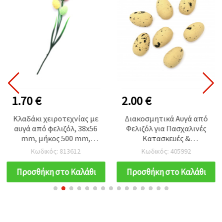
1.70 €
2.00 €
Κλαδάκι χειροτεχνίας με
Διακοσμητικά Αυγά από
αυγά από φελιζόλ, 38x56
Φελιζόλ για Πασχαλινές
mm, μήκος 500 mm,
Κατασκευές &
ανάμικτα χρώματα - 4
Διακόσμηση / 30x20 mm /
Κωδικός: 813612
Κωδικός: 405992
τεμ.
Φυσικό - 36 τεμάχια
Προσθήκη στο Καλάθι
Προσθήκη στο Καλάθι