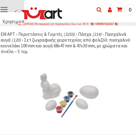
0
Χρησιμοποιούμε
ΔΩΡΕΑΝ Μεταφορικά για παραγγελίες άνω των 80 € !
+306907161417
cookies
ΕΜ ΑΡΤ
›
Περιστάσεις & Γιορτές
(3255)
›
Πάσχα
(214)
›
Πασχαλινά
🍪
αυγά
(120)
›
Σετ ζωγραφικής χειροτεχνίας από φελιζόλ: πασχαλινό
Χρησιμοποιούμε
κουνελάκι 100 mm και αυγά 68x47 mm & 47x30 mm, με χρώματα και
cookies και
πινέλο – 5 τεμ.
παρόμοιες
τεχνολογίες
για να
διασφαλίσουμε
τη σωστή
λειτουργία
του
ιστότοπου,
να
βελτιώσουμε
την
εμπειρία
σας και, με
τη
συγκατάθεσή
σας, να
αναλύουμε
την