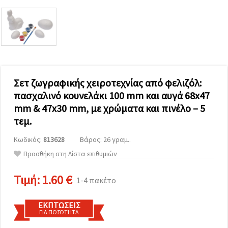
επισκεψιμότητα
και να
προβάλλουμε
πιο σχετικό
περιεχόμενο
και
διαφημίσεις,
μεταξύ
άλλων με
τη βοήθεια
Σετ ζωγραφικής χειροτεχνίας από φελιζόλ:
των
πασχαλινό κουνελάκι 100 mm και αυγά 68x47
συνεργατών
μας για
mm & 47x30 mm, με χρώματα και πινέλο – 5
αναλύσεις
και
τεμ.
μάρκετινγκ.
Μπορείτε
Κωδικός:
813628
Βάρος: 26 γραμ..
να
Προσθήκη στη Λίστα επιθυμιών
συμφωνήσετε
να
χρησιμοποιήσετε
Τιμή:
1.60 €
1-4 πακέτο
όλα τα
cookies
κάνοντας
κλικ στον
ΕΚΠΤΏΣΕΙΣ
ιστότοπο!
ΓΙΑ ΠΟΣΌΤΗΤΑ
Ή