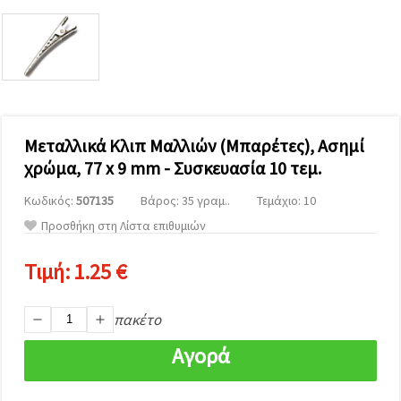
επισκεψιμότητα
και να
προβάλλουμε
πιο σχετικό
περιεχόμενο
και
διαφημίσεις,
μεταξύ
άλλων με
τη βοήθεια
Μεταλλικά Κλιπ Μαλλιών (Μπαρέτες), Ασημί
των
χρώμα, 77 x 9 mm - Συσκευασία 10 τεμ.
συνεργατών
μας για
αναλύσεις
Κωδικός:
507135
Βάρος: 35 γραμ..
Τεμάχιο: 10
και
μάρκετινγκ.
Προσθήκη στη Λίστα επιθυμιών
Μπορείτε
να
Τιμή:
1.25 €
συμφωνήσετε
να
χρησιμοποιήσετε
όλα τα
πακέτο
cookies
κάνοντας
Αγορά
κλικ στον
ιστότοπο!
Ή