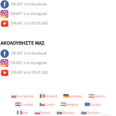
EM ART στο Facebook
EM ART στο Instagram
EM ART στο YOUTUBE
ΑΚΟΛΟΥΘΉΣΤΕ ΜΑΣ
EM ART στο Facebook
EM ART στο Instagram
EM ART στο YOUTUBE
Български
Română
Germany
Austria
Croatian
Czech
Hungary
Europe
Italy
Poland
Slovakia
Slovenia