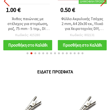
ΔΗΜΟΦΙΛΉ ΠΡΟΪΌΝ
1.00 €
0.50 €
Άνθος παιώνιας με
Φύλλο Ακρυλικής Τσόχας
στέλεχος για στερέωση,
2 mm, A4 20x30 εκ., Υλικό
ροζ, 75 mm - 5 τεμ., DIY
για Χειροτεχνίες DIY,
λουλούδια χειροτεχνίας
Κόκκινο - 1 τεμ.
Κωδικός: 415280
Κωδικός: 802131
Προσθήκη στο Καλάθι
Προσθήκη στο Καλάθι
ΕΊΔΑΤΕ ΠΡΌΣΦΑΤΑ