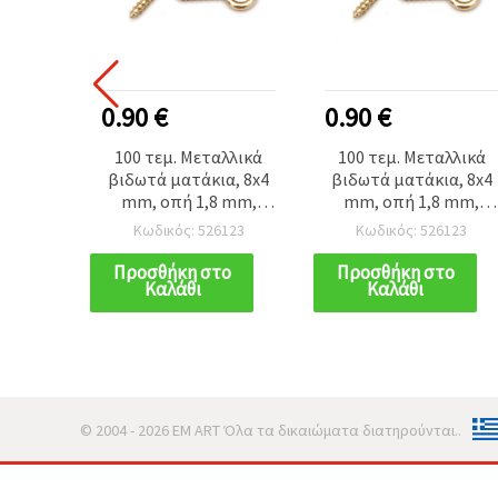
0.90 €
0.90 €
100 τεμ. Μεταλλικά
100 τεμ. Μεταλλικά
βιδωτά ματάκια, 8x4
βιδωτά ματάκια, 8x4
mm, οπή 1,8 mm,
mm, οπή 1,8 mm,
χρυσό χρώμα, μικρά
χρυσό χρώμα, μικρά
Κωδικός: 526123
Κωδικός: 526123
για κοσμήματα
για κοσμήματα
Προσθήκη στο
Προσθήκη στο
Καλάθι
Καλάθι
© 2004 - 2026 EM ART Όλα τα δικαιώματα διατηρούνται..