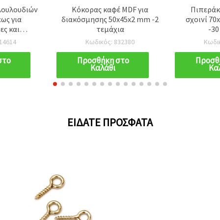
λουλουδιών
Κόκορας καφέ MDF για
Πιπεράκι
ως για
διακόσμησης 50x45x2 mm -2
σχοινί 70
ες και
τεμάχια
-30
x6x70 mm,
14614
Κωδικός: 832380
Κωδι
 τεμ.
στο
Προσθήκη στο
Προσθ
Καλάθι
Κα
ΕΊΔΑΤΕ ΠΡΌΣΦΑΤΑ