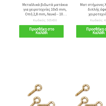
ουπάζ
Μεταλλικά βιδωτά ματάκια
Ματ στήμονες 
ατινό
για χειροτεχνίες 10x5 mm,
διπλής όψε
 cm - 1
Οπή 2,8 mm, Λευκό - 100
χειροτεχνί
τεμ.
διακόσμηση, 3
Κωδικός: 505450
Κωδικός: 4
ροζ, ~144
Προσθήκη στο
Προσθήκη 
Καλάθι
Καλάθι