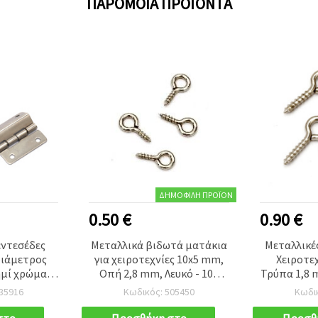
ΠΑΡΌΜΟΙΑ ΠΡΟΪΌΝΤΑ
ΔΗΜΟΦΙΛΉ ΠΡΟΪΌΝ
0.50 €
0.90 €
εντεσέδες
Μεταλλικά βιδωτά ματάκια
Μεταλλικές
διάμετρος
για χειροτεχνίες 10x5 mm,
Χειροτε
μί χρώμα –
Οπή 2,8 mm, Λευκό - 100
Τρύπα 1,8 
ιροτεχνίες &
τεμ.
– Συσκευ
35916
Κωδικός: 505450
Κωδι