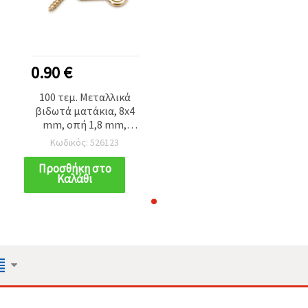
0.90 €
100 τεμ. Μεταλλικά
βιδωτά ματάκια, 8x4
mm, οπή 1,8 mm,
χρυσό χρώμα, μικρά
Κωδικός: 526123
για κοσμήματα
Προσθήκη στο
Καλάθι