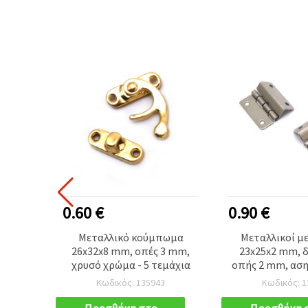
0.60 €
0.90 €
έδες
Μεταλλικό κούμπωμα
Μεταλλικοί μ
3 mm,
26x32x8 mm, οπές 3 mm,
23x25x2 mm, 
 τεμ.
χρυσό χρώμα - 5 τεμάχια
οπής 2 mm, αση
σετ 4 τεμ. για χε
Κωδικός: 135943
Κωδικός: 1
DIY