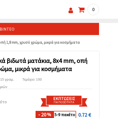
0
ΒΊΝΤΕΟ
 οπή 1,8 mm, χρυσό χρώμα, μικρά για κοσμήματα
ικά βιδωτά ματάκια, 8x4 mm, οπή
ρώμα, μικρά για κοσμήματα
15 γραμ..
Τεμάχιο: 100
υμιών
ΕΚΠΤΏΣΕΙΣ
κέτο
ΓΙΑ ΠΟΣΌΤΗΤΑ
- 20
0.72 €
%
5-9 πακέτο