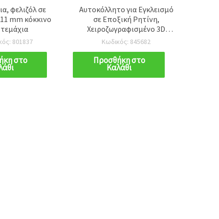
α, φελιζόλ σε
Αυτοκόλλητο για Εγκλεισμό
Καφέ
x11 mm κόκκινο
σε Εποξική Ρητίνη,
Στολίδ
 τεμάχια
Χειροζωγραφισμένο 3D
Πολυεπίπεδο Εφέ, Μικρό
Χειρο
κός: 801837
Κωδικός: 845682
Ψάρι Χρυσού Χρώματος,
Διαστάσεις Εικόνας 24x7
ήκη στο
Προσθήκη στο
Π
λάθι
Καλάθι
mm