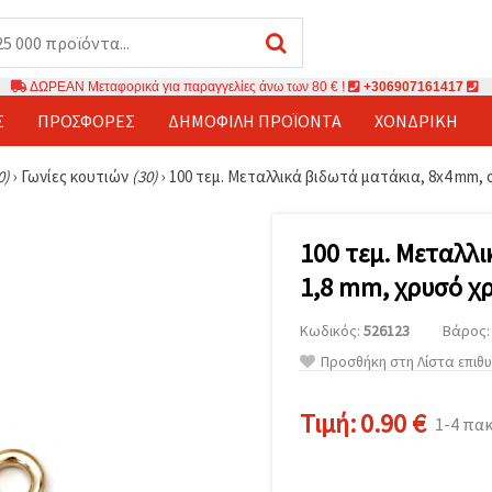
ΔΩΡΕΑΝ Μεταφορικά για παραγγελίες άνω των 80 € !
+306907161417
Σ
ΠΡΟΣΦΟΡΈΣ
ΔΗΜΟΦΙΛΉ ΠΡΟΪΌΝΤΑ
ΧΟΝΔΡΙΚΉ
0)
›
Γωνίες κουτιών
(30)
›
100 τεμ. Μεταλλικά βιδωτά ματάκια, 8x4 mm,
100 τεμ. Μεταλλ
1,8 mm, χρυσό χ
Κωδικός:
526123
Βάρος: 
Προσθήκη στη Λίστα επιθ
Τιμή:
0.90 €
1-4 πα