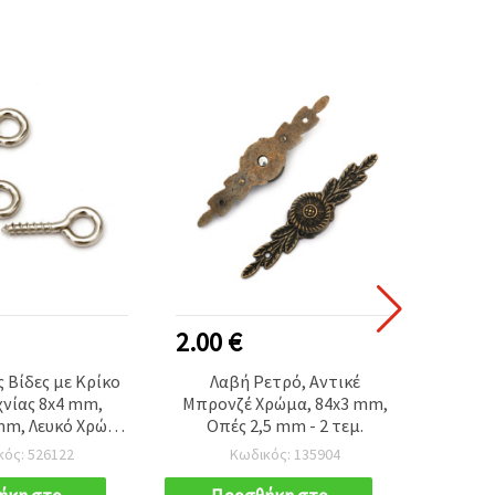
2.00 €
0.70
 Βίδες με Κρίκο
Λαβή Ρετρό, Αντικέ
Διακο
χνίας 8x4 mm,
Μπρονζέ Χρώμα, 84x3 mm,
Γωνί
mm, Λευκό Χρώμα
Οπές 2,5 mm - 2 τεμ.
35x35
ασία 100 τεμ.
κός: 526122
Κωδικός: 135904