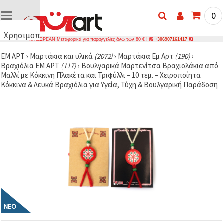
0
Χρησιμοποιούμε
ΔΩΡΕΑΝ Μεταφορικά για παραγγελίες άνω των 80 € !
+306907161417
cookies
ΕΜ ΑΡΤ
›
Μαρτάκια και υλικά
(2072)
›
Μαρτάκια Еμ Аρτ
(190)
›
🍪
Βραχιόλια ЕМ АРТ
(117)
›
Βουλγαρικά Μαρτενίτσα Βραχιολάκια από
Χρησιμοποιούμε
Μαλλί με Κόκκινη Πλακέτα και Τριφύλλι – 10 τεμ. – Χειροποίητα
cookies και
Κόκκινα & Λευκά Βραχιόλια για Υγεία, Τύχη & Βουλγαρική Παράδοση
παρόμοιες
τεχνολογίες
για να
διασφαλίσουμε
τη σωστή
λειτουργία
του
ιστότοπου,
να
βελτιώσουμε
την
εμπειρία
σας και, με
τη
συγκατάθεσή
σας, να
ΝΈΟ
αναλύουμε
την