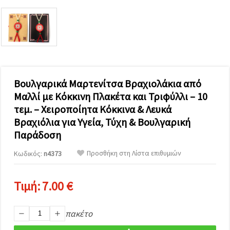
επισκεψιμότητα
και να
προβάλλουμε
πιο σχετικό
περιεχόμενο
και
διαφημίσεις,
μεταξύ
άλλων με
τη βοήθεια
Βουλγαρικά Μαρτενίτσα Βραχιολάκια από
των
Μαλλί με Κόκκινη Πλακέτα και Τριφύλλι – 10
συνεργατών
μας για
τεμ. – Χειροποίητα Κόκκινα & Λευκά
αναλύσεις
και
Βραχιόλια για Υγεία, Τύχη & Βουλγαρική
μάρκετινγκ.
Παράδοση
Μπορείτε
να
Προσθήκη στη Λίστα επιθυμιών
Κωδικός:
n4373
συμφωνήσετε
να
χρησιμοποιήσετε
όλα τα
Τιμή:
7.00 €
cookies
κάνοντας
κλικ στον
πακέτο
ιστότοπο!
Ή