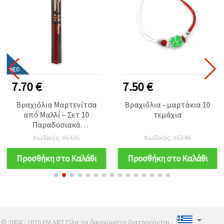
ΝΈΟ
7.70 €
7.50 €
Βραχιόλια Μαρτενίτσα
Βραχιόλια - μαρτάκια 10
από Μαλλί – Σετ 10
τεμάχια
Παραδοσιακά
Βουλγάρικα Βραχιολάκια
Κωδικός: n6436
Κωδικός: n6346
για Υγεία και Καλή Τύχη
(Χειροτεχνία)
Προσθήκη στο Καλάθι
Προσθήκη στο Καλάθι
© 2004 - 2026 EM ART Όλα τα δικαιώματα διατηρούνται..