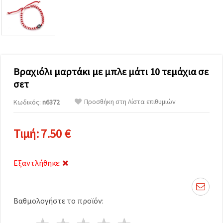
επισκεψιμότητα
και να
προβάλλουμε
πιο σχετικό
περιεχόμενο
και
διαφημίσεις,
μεταξύ
άλλων με
Βραχιόλι μαρτάκι με μπλε μάτι 10 τεμάχια σε
τη βοήθεια
σετ
των
συνεργατών
μας για
Προσθήκη στη Λίστα επιθυμιών
Κωδικός:
n6372
αναλύσεις
και
μάρκετινγκ.
Τιμή:
7.50 €
Μπορείτε
να
συμφωνήσετε
να
Εξαντλήθηκε:
χρησιμοποιήσετε
όλα τα
cookies
κάνοντας
κλικ στον
Βαθμολογήστε το προϊόν:
ιστότοπο!
Ή