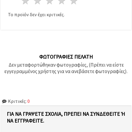
1 Αστέρι
2 Αστέρια
3 Αστέρια
4 Αστέρια
5 Αστέρια
καθορίστε
τις
προτιμήσεις
Το προϊόν δεν έχει κριτικές.
σας στις
ρυθμίσεις
επιλέγοντας
το
δεδομένο
τύπο
cookies και
κάνοντας
κλικ στο
ΦΩΤΟΓΡΑΦΊΕΣ ΠΕΛΆΤΗ
κουμπί
Αποθήκευση.
Δεν μεταφορτώθηκαν φωτογραφίες, (Πρέπει να είστε
εγγεγραμμένος χρήστης για να ανεβάσετε φωτογραφίες).
Αποδέχομαι
όλα!
Ρυθμίσεις
Κριτικές:
0
ΓΙΑ ΝΑ ΓΡΆΨΕΤΕ ΣΧΌΛΙΑ, ΠΡΈΠΕΙ ΝΑ ΣΥΝΔΕΘΕΊΤΕ Ή Ν
Α ΕΓΓΡΑΦΕΊΤΕ.