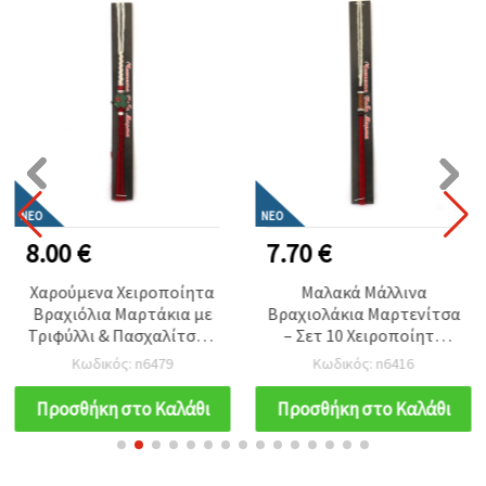
ΝΈΟ
ΝΈΟ
8.00 €
7.70 €
Χαρούμενα Χειροποίητα
Μαλακά Μάλλινα
Βραχιόλια Μαρτάκια με
Βραχιολάκια Μαρτενίτσα
Τριφύλλι & Πασχαλίτσα –
– Σετ 10 Χειροποίητα
Σετ 10 Τεμ., Τυχερά
Σύμβολα Ζεστασιάς,
Κωδικός: n6479
Κωδικός: n6416
Σύμβολα για Υγεία &
Υγείας & Βουλγαρικής
Ευτυχία για Κατασκευές
Παράδοσης για DIY
Προσθήκη στο Καλάθι
Προσθήκη στο Καλάθι
και DIY Χειροτεχνίες EM
Χειροτεχνίες
ART