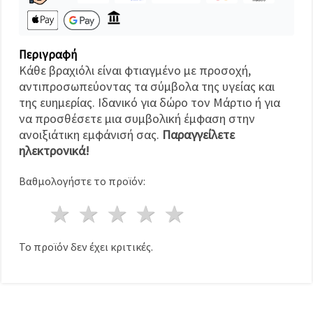
καθορίστε
τις
προτιμήσεις
σας στις
ρυθμίσεις
Περιγραφή
επιλέγοντας
το
Κάθε βραχιόλι είναι φτιαγμένο με προσοχή,
δεδομένο
αντιπροσωπεύοντας τα σύμβολα της υγείας και
τύπο
της ευημερίας. Ιδανικό για δώρο τον Μάρτιο ή για
cookies και
κάνοντας
να προσθέσετε μια συμβολική έμφαση στην
κλικ στο
ανοιξιάτικη εμφάνισή σας.
Παραγγείλετε
κουμπί
Αποθήκευση.
ηλεκτρονικά!
Βαθμολογήστε το προϊόν:
Αποδέχομαι
όλα!
1 Αστέρι
2 Αστέρια
3 Αστέρια
4 Αστέρια
5 Αστέρια
Ρυθμίσεις
Το προϊόν δεν έχει κριτικές.