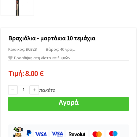
επισκεψιμότητα
και να
προβάλλουμε
πιο σχετικό
περιεχόμενο
και
διαφημίσεις,
Βραχιόλια - μαρτάκια 10 τεμάχια
μεταξύ
άλλων με
τη βοήθεια
Κωδικός:
n6328
Βάρος: 40 γραμ..
των
συνεργατών
Προσθήκη στη Λίστα επιθυμιών
μας για
αναλύσεις
και
Τιμή:
8.00 €
μάρκετινγκ.
Μπορείτε
να
πακέτο
συμφωνήσετε
να
Αγορά
χρησιμοποιήσετε
όλα τα
cookies
κάνοντας
κλικ στον
ιστότοπο!
Ή