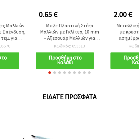
0.65 €
2.00 €
κες Μαλλιών
Μπλε Πλαστική Στέκα
Μεταλλική
τ Επένδυση,
Μαλλιών με Γκλίτερ, 10 mm
με κρυστ
 τεμ. για
– Αξεσουάρ Μαλλιών για
ασημί χρ
ς & DIY
Γυναίκες και Κορίτσια
αξεσο
95570
Κωδικός: 695513
Κωδι
στο
Προσθήκη στο
Προσθ
Καλάθι
Κα
ΕΊΔΑΤΕ ΠΡΌΣΦΑΤΑ