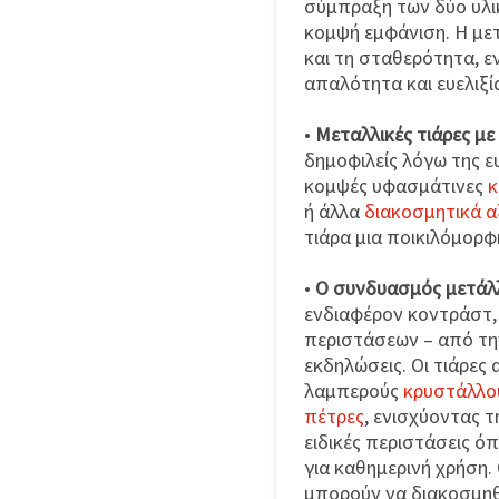
σύμπραξη των δύο υλικ
κομψή εμφάνιση. Η με
και τη σταθερότητα, 
απαλότητα και ευελιξί
•
Μεταλλικές τιάρες μ
δημοφιλείς λόγω της ε
κομψές υφασμάτινες
κ
ή άλλα
διακοσμητικά 
τιάρα μια ποικιλόμορφ
•
Ο συνδυασμός μετάλ
ενδιαφέρον κοντράστ,
περιστάσεων – από την
εκδηλώσεις. Οι τιάρες
λαμπερούς
κρυστάλλο
πέτρες
, ενισχύοντας τ
ειδικές περιστάσεις ό
για καθημερινή χρήση. 
μπορούν να διακοσμηθ