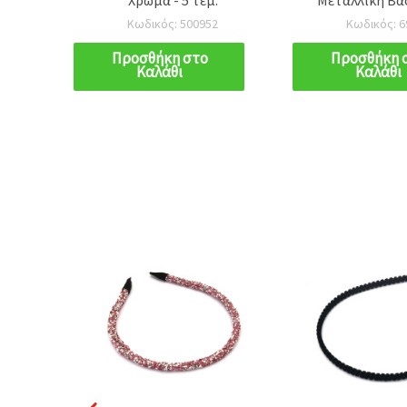
ρίτσια
Λαμπερή, Γυ
Κωδικός: 500952
Κωδικός: 6
Αξεσου
Προσθήκη στο
Προσθήκη 
Καλάθι
Καλάθι