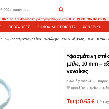
ΔΩΡΕΑΝ Μεταφορικά για παραγγελίες άνω των 80 € !
+306907161417
Σ
ΠΡΟΣΦΟΡΈΣ
ΔΗΜΟΦΙΛΉ ΠΡΟΪΌΝΤΑ
ΧΟΝΔΡΙΚΉ
ες
(58)
›
Υφασμάτινη στέκα μαλλιών με μεταλλική βάση, μπλε, 10 mm –
Υφασμάτινη στέκ
μπλε, 10 mm – α
γυναίκες
Κωδικός:
695504
Βάρος: 
Προσθήκη στη Λίστα επιθ
Τιμή:
0.65 €
1-9 τμχ