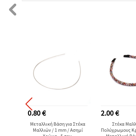
0.80 €
2.00 €
αλλιών
Μεταλλική Βάση για Στέκα
Στέκα Μαλλ
 mm,
Μαλλιών / 1 mm / Ασημί
Πολύχρωμους Κρ
ξεσουάρ
Χρώμα - 5 τεμ.
Μεταλλική Βά