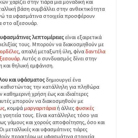
ών χαρίζει στην τιάρα μια μοναδική και
ταλλική βάση συμβάλλει στην ανθεκτικότητα
ενώ τα υφασμάτινα στοιχεία προσφέρουν
α στο αξεσουάρ.
ε υφασμάτινες λεπτομέρειες
είναι εξαιρετικά
υελιξίας τους. Μπορούν να διακοσμηθούν με
ορδέλες
, απαλή μεταξωτή ύλη, φίνα
δαντέλα
αξεσουάρ
. Αυτός ο συνδυασμός δίνει στην
η και θηλυκή εμφάνιση.
λου και υφάσματος
δημιουργεί ένα
 καθιστώντας την κατάλληλη για πληθώρα
 καθημερινή χρήση έως και ιδιαίτερες
 αυτές μπορούν να διακοσμηθούν με
υς
, κομψά
μαργαριτάρια
ή άλλες
φυσικές
η γοητεία τους. Είναι κατάλληλες τόσο για
πως γάμους και χορούς αποφοίτησης, όσο και
Οι μεταλλικές και υφασμάτινες τιάρες
ούν περαιτέρω με υφασμάτινα στοιχεία