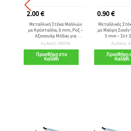
2.00 €
0.90 €
ιών με
Μεταλλική Στέκα Μαλλιών
Μεταλλικές Στέ
 mm -
με Κρύσταλλα, 6 mm, Ροζ –
με Μαύρη Σουέν
 για
Αξεσουάρ Μόδας για
5 mm – Σετ 2
τσια
Γυναίκες και Κορίτσια
χειροτεχνίε
Κωδικός: 695506
Κωδικός: 6
Προσθήκη στο
Προσθήκη 
Καλάθι
Καλάθι