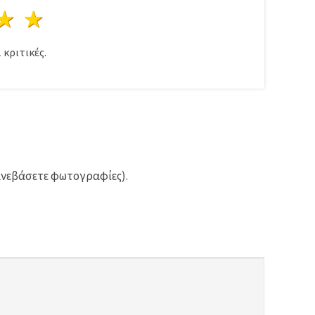
ρι
στέρια
3 Αστέρια
4 Αστέρια
5 Αστέρια
1
κριτικές.
ανεβάσετε φωτογραφίες).