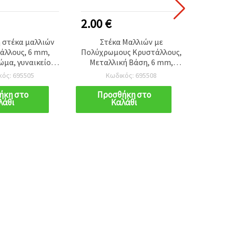
2.00 €
0.65
 στέκα μαλλιών
Στέκα Μαλλιών με
Ρο
άλλους, 6 mm,
Πολύχρωμους Κρυστάλλους,
Μαλλι
ώμα, γυναικείο
Μεταλλική Βάση, 6 mm,
– Αξ
υάρ μαλλιών
Λαμπερή, Γυναικείο
Κορ
κός: 695505
Κωδικός: 695508
Αξεσουάρ
ήκη στο
Προσθήκη στο
Π
λάθι
Καλάθι