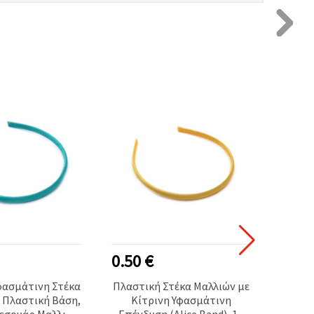
0.50 €
1.00
φασμάτινη Στέκα
Πλαστική Στέκα Μαλλιών με
Κυματι
 Πλαστική Βάση,
Κίτρινη Υφασμάτινη
μαλλι
ξεσουάρ Μαλλιών
Επένδυση (Alice Band), 10