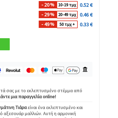
- 20
0.52 €
%
10-19 τμχ
- 29
0.46 €
%
20-49 τμχ
- 49
0.33 €
%
50 τμχ +
ητά σας με το εκλεπτυσμένο στέμμα από
άντε μια παραγγελία online!
σμάτινη Τιάρα
είναι ένα εκλεπτυσμένο και
ό αξεσουάρ μαλλιών. Αυτή η αρμονική