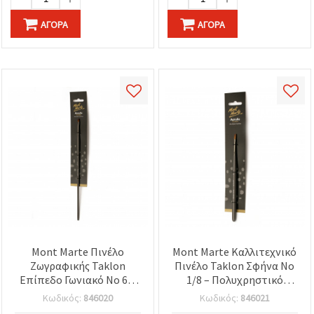
ΑΓΟΡΆ
ΑΓΟΡΆ
Mont Marte Πινέλο
Mont Marte Καλλιτεχνικό
Ζωγραφικής Taklon
Πινέλο Taklon Σφήνα Νο
Επίπεδο Γωνιακό Νο 6 –
1/8 – Πολυχρηστικό
με Συνθετικές Ίνες Taklon
Πινέλο από Συνθετικές
Κωδικός:
846020
Κωδικός:
846021
Ίνες για Ακρυλικά