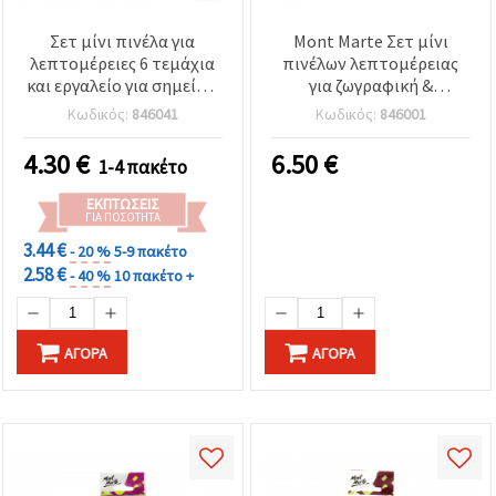
Σετ μίνι πινέλα για
Mont Marte Σετ μίνι
λεπτομέρειες 6 τεμάχια
πινέλων λεπτομέρειας
και εργαλείο για σημεία 1
για ζωγραφική &
τεμάχιο
χειροτεχνίες - 5 τεμ.
Κωδικός:
846041
Κωδικός:
846001
4.30
€
6.50
€
1-4 πακέτο
ΕΚΠΤΏΣΕΙΣ
ΓΙΑ ΠΟΣΌΤΗΤΑ
3.44 €
- 20 %
5-9 πακέτο
2.58 €
- 40 %
10 πακέτο +
ΑΓΟΡΆ
ΑΓΟΡΆ