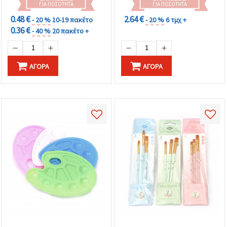
ΓΙΑ ΠΟΣΌΤΗΤΑ
ΓΙΑ ΠΟΣΌΤΗΤΑ
0.48 €
2.64 €
- 20 %
10-19 πακέτο
- 20 %
6 τμχ +
0.36 €
- 40 %
20 πακέτο +
ΑΓΟΡΆ
ΑΓΟΡΆ