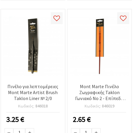
Πινέλο για λεπτομέρειες
Mont Marte Πινέλο
Mont Marte Artist Brush
Ζωγραφικής Taklon
Taklon Liner № 2/0
Γωνιακό Νο 2 - Επίπεδο
Λοξό με Συνθετικές
Κωδικός:
846018
Κωδικός:
846019
Τρίχες Taklon
3.25
€
2.65
€