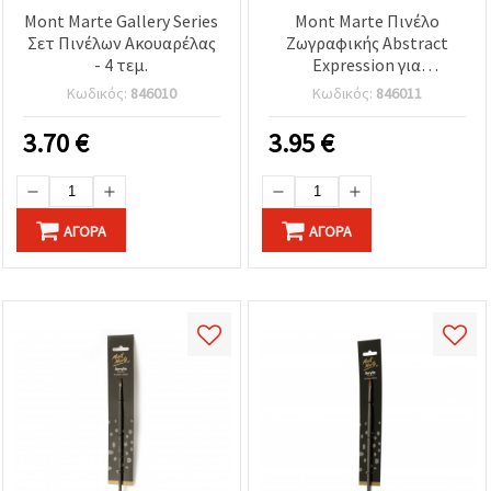
Mont Marte Gallery Series
Mont Marte Πινέλο
Σετ Πινέλων Ακουαρέλας
Ζωγραφικής Abstract
- 4 τεμ.
Expression για
Αφηρημένα Εφέ - 25 mm
Κωδικός:
846010
Κωδικός:
846011
3.70
€
3.95
€
ΑΓΟΡΆ
ΑΓΟΡΆ