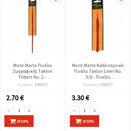
Mont Marte Πινέλο
Mont Marte Καλλιτεχνικό
Ζωγραφικής Taklon
Πινέλο Taklon Liner Νο.
Filbert Νο. 2 -
5/0 - Πινέλο
Επαγγελματικό επίπεδο
Λεπτομέρειας από
Κωδικός:
846016
Κωδικός:
846017
πινέλο με συνθετική
Συνθετική Τρίχα Taklon
τρίχα Taklon
2.70
€
3.30
€
ΑΓΟΡΆ
ΑΓΟΡΆ