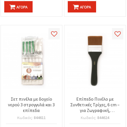
ΑΓΟΡΆ
ΑΓΟΡΆ
Σετ πινέλα με δοχείο
Επίπεδο Πινέλο με
νερού 3 στρογγυλά και 3
Συνθετικές Τρίχες, 6 cm –
επίπεδα
για Ζωγραφική,
Χειροτεχνίες & DIY
Κωδικός:
844611
Κωδικός:
844624