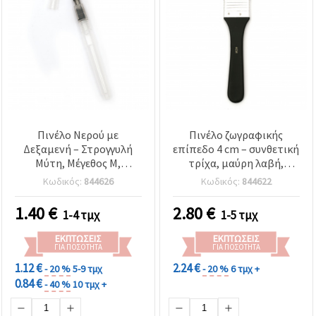
Πινέλο Νερού με
Πινέλο ζωγραφικής
Δεξαμενή – Στρογγυλή
επίπεδο 4 cm – συνθετική
Μύτη, Μέγεθος M,
τρίχα, μαύρη λαβή,
Διαφανές Πλαστικό
μεταλλική στεφάνη, για
Κωδικός:
844626
Κωδικός:
844622
Σώμα, για Ακουαρέλα
ζωγραφική, διακόσμηση
& ντεκουπάζ
1.40
€
2.80
€
1-4 τμχ
1-5 τμχ
ΕΚΠΤΏΣΕΙΣ
ΕΚΠΤΏΣΕΙΣ
ΓΙΑ ΠΟΣΌΤΗΤΑ
ΓΙΑ ΠΟΣΌΤΗΤΑ
1.12 €
2.24 €
- 20 %
5-9 τμχ
- 20 %
6 τμχ +
0.84 €
- 40 %
10 τμχ +