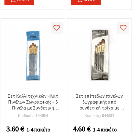
Σετ Καλλιτεχνικών Φλατ
Σετ επίπεδων πινέλων
Πινέλων Ζωγραφικής – 5
ζωγραφικής από
Πινέλα με Συνθετική
συνθετική τρίχα με
Τρίχα
στρογγυλεμένη μύτη - 5
Κωδικός:
844634
Κωδικός:
844632
τμχ
3.60
€
4.60
€
1-4 πακέτο
1-4 πακέτο