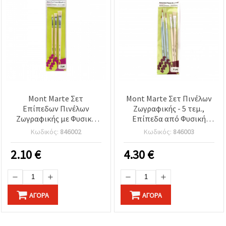
Mont Marte Σετ
Mont Marte Σετ Πινέλων
Επίπεδων Πινέλων
Ζωγραφικής - 5 τεμ.,
Ζωγραφικής με Φυσική
Επίπεδα από Φυσική
Τρίχα – 3 τεμ.
Τρίχα & Στρογγυλά
Κωδικός:
846002
Κωδικός:
846003
Συνθετικά
2.10
€
4.30
€
ΑΓΟΡΆ
ΑΓΟΡΆ