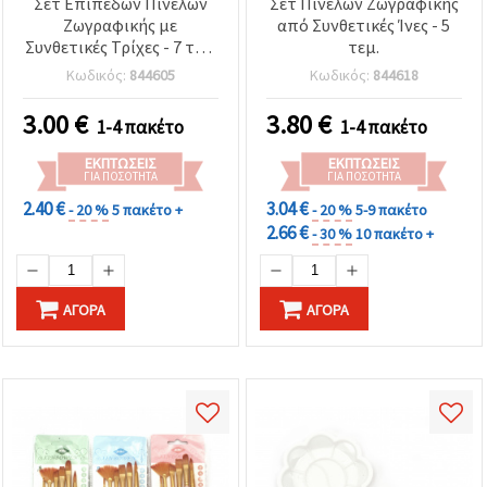
Σετ Επίπεδων Πινέλων
Σετ Πινέλων Ζωγραφικής
Ζωγραφικής με
από Συνθετικές Ίνες - 5
Συνθετικές Τρίχες - 7 τεμ.
τεμ.
(5 πινέλα + λευκή
Κωδικός:
844605
Κωδικός:
844618
πλαστική παλέτα &
παλετομάχαιρο),
3.00
€
3.80
€
1-4 πακέτο
1-4 πακέτο
πολύχρωμες πλαστικές
λαβές, για ακρυλικά,
ΕΚΠΤΏΣΕΙΣ
ΕΚΠΤΏΣΕΙΣ
ακουαρέλα & γκουάς
ΓΙΑ ΠΟΣΌΤΗΤΑ
ΓΙΑ ΠΟΣΌΤΗΤΑ
2.40 €
3.04 €
- 20 %
5 πακέτο +
- 20 %
5-9 πακέτο
2.66 €
- 30 %
10 πακέτο +
ΑΓΟΡΆ
ΑΓΟΡΆ