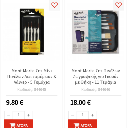
καθορίστε
τις
προτιμήσεις
σας στις
ρυθμίσεις
επιλέγοντας
το
δεδομένο
τύπο
cookies και
κάνοντας
κλικ στο
κουμπί
Αποθήκευση.
Mont Marte Σετ Μίνι
Mont Marte Σετ Πινέλων
Αποδέχομαι
Πινέλων Λεπτομέρειας &
Ζωγραφικής για Γκουάς
όλα!
Λάινερ - 5 Τεμάχια
με Θήκη - 11 Τεμάχια
Κωδικός:
844645
Κωδικός:
844646
Ρυθμίσεις
9.80
€
18.00
€
ΑΓΟΡΆ
ΑΓΟΡΆ