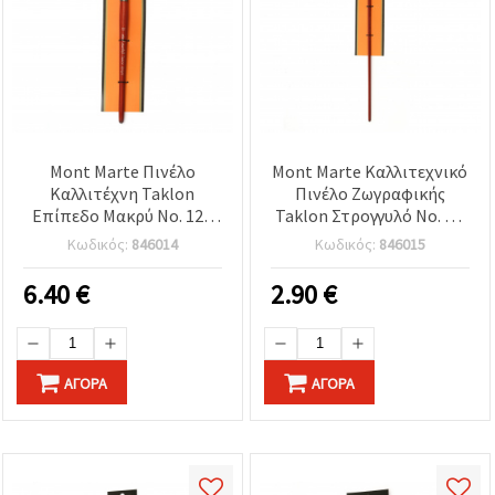
Mont Marte Πινέλο
Mont Marte Καλλιτεχνικό
Καλλιτέχνη Taklon
Πινέλο Ζωγραφικής
Επίπεδο Μακρύ Νο. 12 -
Taklon Στρογγυλό Νο. 2 –
Επαγγελματικό πινέλο
Επαγγελματικό
Κωδικός:
846014
Κωδικός:
846015
για ακρυλικά χρώματα,
Στρογγυλό Πινέλο με
συνθετική ίνα Taklon
Συνθετικές Ίνες Taklon
6.40
€
2.90
€
ΑΓΟΡΆ
ΑΓΟΡΆ