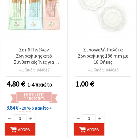
Σετ 6 Πινέλων
Στρογγυλή Παλέτα
Ζωγραφικής από
Ζωγραφικής 186 mm με
Συνθετικές Ίνες για
18 Θήκες
Χειροτεχνίες & Hobby
Κωδικός:
844617
Κωδικός:
844615
4.80
€
1.00
€
1-4 πακέτο
ΕΚΠΤΏΣΕΙΣ
ΓΙΑ ΠΟΣΌΤΗΤΑ
3.84 €
- 20 %
5 πακέτο +
ΑΓΟΡΆ
ΑΓΟΡΆ