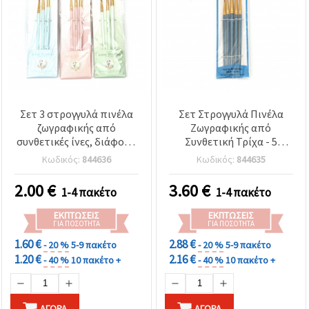
Σετ 3 στρογγυλά πινέλα
Σετ Στρογγυλά Πινέλα
ζωγραφικής από
Ζωγραφικής από
συνθετικές ίνες, διάφορα
Συνθετική Τρίχα - 5
μεγέθη
Τεμάχια
Κωδικός:
844636
Κωδικός:
844635
2.00
€
3.60
€
1-4 πακέτο
1-4 πακέτο
ΕΚΠΤΏΣΕΙΣ
ΕΚΠΤΏΣΕΙΣ
ΓΙΑ ΠΟΣΌΤΗΤΑ
ΓΙΑ ΠΟΣΌΤΗΤΑ
1.60 €
2.88 €
- 20 %
5-9 πακέτο
- 20 %
5-9 πακέτο
1.20 €
2.16 €
- 40 %
10 πακέτο +
- 40 %
10 πακέτο +
ΑΓΟΡΆ
ΑΓΟΡΆ