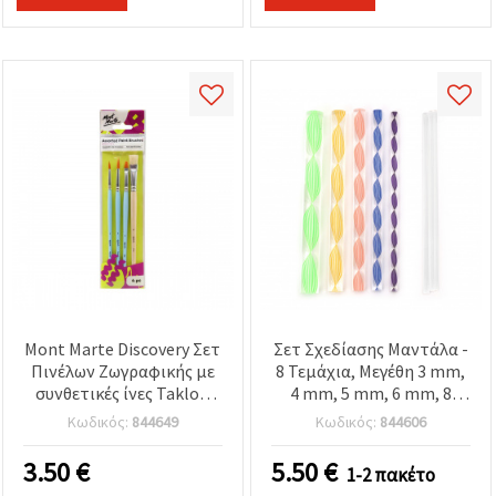
Mont Marte Discovery Σετ
Σετ Σχεδίασης Μαντάλα -
Πινέλων Ζωγραφικής με
8 Τεμάχια, Μεγέθη 3 mm,
συνθετικές ίνες Taklon
4 mm, 5 mm, 6 mm, 8
και φυσική τρίχα - 4 τεμ.
mm, 10 mm, 12 mm, 15
Κωδικός:
844649
Κωδικός:
844606
mm
3.50
€
5.50
€
1-2 πακέτο