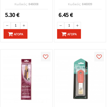
τεμ.
Κωδικός:
846008
Κωδικός:
846009
5.30
€
6.45
€
ΑΓΟΡΆ
ΑΓΟΡΆ