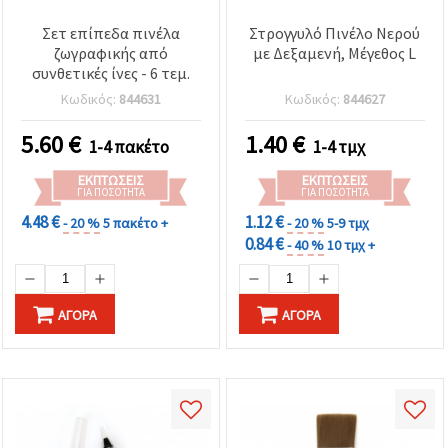
Σετ επίπεδα πινέλα
Στρογγυλό Πινέλο Νερού
ζωγραφικής από
με Δεξαμενή, Μέγεθος L
συνθετικές ίνες - 6 τεμ.
Κωδικός:
844631
Κωδικός:
844627
5.60
€
1.40
€
1-4 πακέτο
1-4 τμχ
ΕΚΠΤΏΣΕΙΣ
ΕΚΠΤΏΣΕΙΣ
ΓΙΑ ΠΟΣΌΤΗΤΑ
ΓΙΑ ΠΟΣΌΤΗΤΑ
4.48 €
1.12 €
- 20 %
5 πακέτο +
- 20 %
5-9 τμχ
0.84 €
- 40 %
10 τμχ +
ΑΓΟΡΆ
ΑΓΟΡΆ