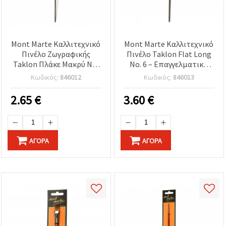
Mont Marte Καλλιτεχνικό
Mont Marte Καλλιτεχνικό
Πινέλο Ζωγραφικής
Πινέλο Taklon Flat Long
Taklon Πλάκε Μακρύ Νο.
Νο. 6 – Επαγγελματικό
2 – Επαγγελματικό για
Επίπεδο Πινέλο με
Κωδικός:
846012
Κωδικός:
846013
Ακρυλικά Χρώματα,
Συνθετικές Ίνες Τακλόν
Συνθετικές Ίνες Taklon
για Ακρυλικά Χρώματα
2.65
€
3.60
€
ΑΓΟΡΆ
ΑΓΟΡΆ