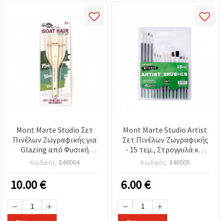
Mont Marte Studio Σετ
Mont Marte Studio Artist
Πινέλων Ζωγραφικής για
Σετ Πινέλων Ζωγραφικής
Glazing από Φυσική
- 15 τεμ., Στρογγυλά και
Τρίχα Κατσίκας – 3
Επίπεδα, Φυσική Τρίχα
Κωδικός:
846004
Κωδικός:
846005
Τεμάχια
10.00
€
6.00
€