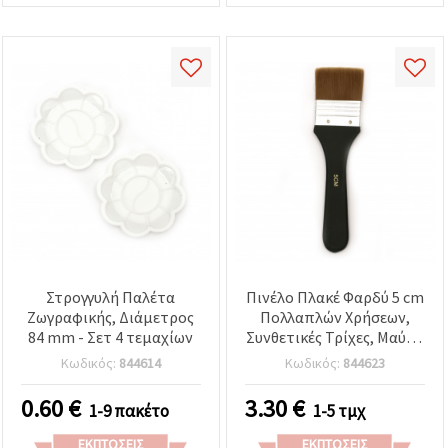
Στρογγυλή Παλέτα
Πινέλο Πλακέ Φαρδύ 5 cm
Ζωγραφικής, Διάμετρος
Πολλαπλών Χρήσεων,
84 mm - Σετ 4 τεμαχίων
Συνθετικές Τρίχες, Μαύρη
Εργονομική Λαβή &
Κωδικός:
844614
Κωδικός:
844623
Μεταλλική Φερρούλα –
για Ακρυλικά,
0.60
€
3.30
€
1-9 πακέτο
1-5 τμχ
Υδατοχρώματα, Βερνίκια
και Ντεκουπάζ
ΕΚΠΤΏΣΕΙΣ
ΕΚΠΤΏΣΕΙΣ