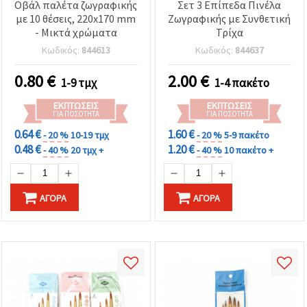
Οβάλ παλέτα ζωγραφικής
Σετ 3 Επίπεδα Πινέλα
με 10 θέσεις, 220x170 mm
Ζωγραφικής με Συνθετική
- Μικτά χρώματα
Τρίχα
Κωδικός:
844613
Κωδικός:
844637
0.80
€
2.00
€
1-9 τμχ
1-4 πακέτο
ΕΚΠΤΏΣΕΙΣ
ΕΚΠΤΏΣΕΙΣ
ΓΙΑ ΠΟΣΌΤΗΤΑ
ΓΙΑ ΠΟΣΌΤΗΤΑ
0.64 €
1.60 €
- 20 %
10-19 τμχ
- 20 %
5-9 πακέτο
0.48 €
1.20 €
- 40 %
20 τμχ +
- 40 %
10 πακέτο +
ΑΓΟΡΆ
ΑΓΟΡΆ