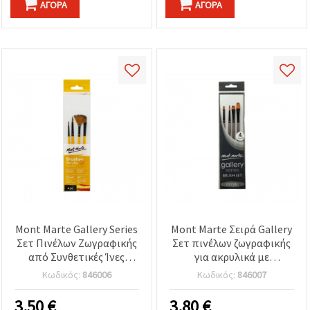
ΑΓΟΡΆ
ΑΓΟΡΆ
Mont Marte Gallery Series
Mont Marte Σειρά Gallery
Σετ Πινέλων Ζωγραφικής
Σετ πινέλων ζωγραφικής
από Συνθετικές Ίνες
για ακρυλικά με
Taklon για Ακρυλικά - 4
συνθετικές ίνες Taklon - 4
Κωδικός:
846006
Κωδικός:
846007
τεμ.
τεμ.
3.50
€
3.80
€