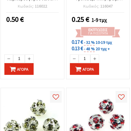
– 10 mm, τρύπα 1,7 mm
Σαμπανί Χρυσό
Κωδικός:
116022
Κωδικός:
116047
0.50
€
0.25
€
1-9 τμχ
ΕΚΠΤΏΣΕΙΣ
ΓΙΑ ΠΟΣΌΤΗΤΑ
0.17 €
- 32 %
10-19 τμχ
0.13 €
- 48 %
20 τμχ +
ΑΓΟΡΆ
ΑΓΟΡΆ