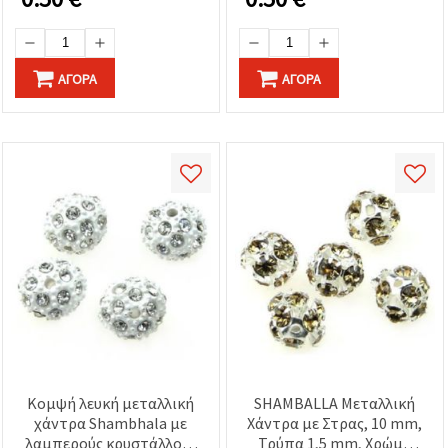
ΑΓΟΡΆ
ΑΓΟΡΆ
Κομψή λευκή μεταλλική
SHAMBALLA Μεταλλική
χάντρα Shambhala με
Χάντρα με Στρας, 10 mm,
λαμπερούς κρυστάλλους
Τρύπα 1,5 mm, Χρώμα