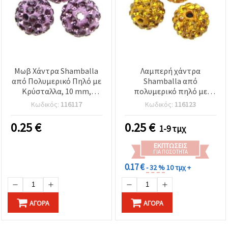
Μωβ Χάντρα Shamballa
Λαμπερή χάντρα
από Πολυμερικό Πηλό με
Shamballa από
Κρύσταλλα, 10 mm,
πολυμερικό πηλό με
Τρύπα 1,5 mm, για
κρύσταλλα, ώχρα, 10 mm,
Κωδικός:
116117
Κωδικός:
116123
Κοσμήματα,
οπή 1,5 mm –
Χειροτεχνίες &
διακοσμητική χάντρα για
0.25
€
0.25
€
1-9 τμχ
Διακόσμηση
DIY κατασκευή
κοσμημάτων
ΕΚΠΤΏΣΕΙΣ
ΓΙΑ ΠΟΣΌΤΗΤΑ
0.17 €
- 32 %
10 τμχ +
ΑΓΟΡΆ
ΑΓΟΡΆ