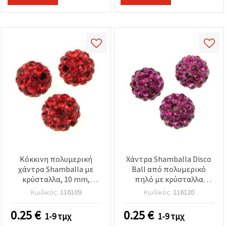
καθορίστε
τις
προτιμήσεις
σας στις
ρυθμίσεις
επιλέγοντας
το
δεδομένο
τύπο
cookies και
κάνοντας
κλικ στο
κουμπί
Αποθήκευση.
Αποδέχομαι
όλα!
Κόκκινη πολυμερική
Χάντρα Shamballa Disco
Ρυθμίσεις
χάντρα Shamballa με
Ball από πολυμερικό
κρύσταλλα, 10 mm,
πηλό με κρύσταλλα
τρύπα 1,5 mm
στρας, 10 mm, τρύπα 1,5
Κωδικός:
116109
Κωδικός:
116120
mm, Κυκλάμινο
0.25
€
0.25
€
1-9 τμχ
1-9 τμχ