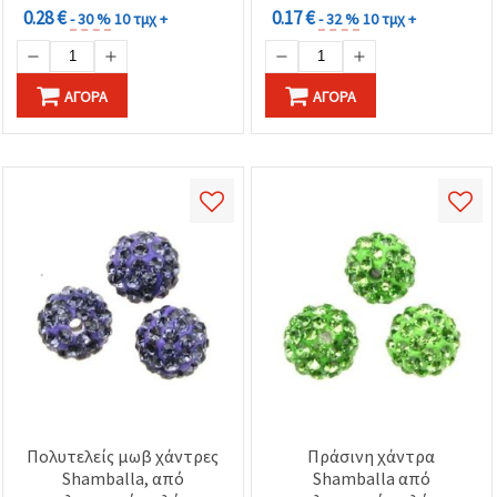
0.28 €
0.17 €
- 30 %
10 τμχ +
- 32 %
10 τμχ +
ΑΓΟΡΆ
ΑΓΟΡΆ
Πολυτελείς μωβ χάντρες
Πράσινη χάντρα
Shamballa, από
Shamballa από