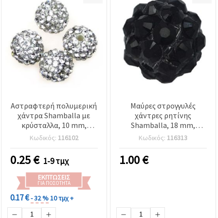
Αστραφτερή πολυμερική
Μαύρες στρογγυλές
χάντρα Shamballa με
χάντρες ρητίνης
κρύσταλλα, 10 mm,
Shamballa, 18 mm,
λευκή, τρύπα 1,5 mm
τρύπα 2 mm - ιδανικές
Κωδικός:
116102
Κωδικός:
116313
για κοσμήματα,
αξεσουάρ & DIY
0.25
€
1.00
€
1-9 τμχ
χειροτεχνίες - σετ 4 τεμ.
ΕΚΠΤΏΣΕΙΣ
ΓΙΑ ΠΟΣΌΤΗΤΑ
0.17 €
- 32 %
10 τμχ +