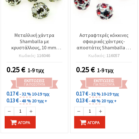
Μεταλλική χάντρα
Αστραφτερές κόκκινες
Shamballa με
σφαιρικές χάντρες-
κρυστάλλους, 10 mm,
αποστάτες Shamballa με
οπής 1,5 mm, σαμπανί
στρας, 10 mm, τρύπα 1,5
Κωδικός:
116046
Κωδικός:
116057
χρυσό χρώμα
mm, μεταλλική βάση σε
ασημί τόνο, χρώμα
0.25
€
0.25
€
1-9 τμχ
1-9 τμχ
ασημί/κόκκινο
ΕΚΠΤΏΣΕΙΣ
ΕΚΠΤΏΣΕΙΣ
ΓΙΑ ΠΟΣΌΤΗΤΑ
ΓΙΑ ΠΟΣΌΤΗΤΑ
0.17 €
0.17 €
- 32 %
10-19 τμχ
- 32 %
10-19 τμχ
0.13 €
0.13 €
- 48 %
20 τμχ +
- 48 %
20 τμχ +
ΑΓΟΡΆ
ΑΓΟΡΆ