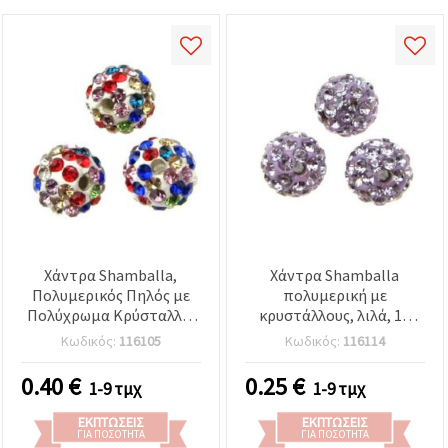
Χάντρα Shamballa,
Χάντρα Shamballa
Πολυμερικός Πηλός με
πολυμερική με
Πολύχρωμα Κρύσταλλα,
κρυστάλλους, λιλά, 10
Μικτά Χρώματα, 10 mm,
mm, τρύπα 1,5 mm,
Κωδικός:
116105
Κωδικός:
116114
Τρύπα 1,5 mm, Υλικό για
φινίρισμα υψηλής
Χειροποίητα Κοσμήματα
γυαλάδας
0.40
€
0.25
€
1-9 τμχ
1-9 τμχ
ΕΚΠΤΏΣΕΙΣ
ΕΚΠΤΏΣΕΙΣ
ΓΙΑ ΠΟΣΌΤΗΤΑ
ΓΙΑ ΠΟΣΌΤΗΤΑ