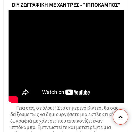
DIY ΖΩΓΡΑΦΙΚΉ ΜΕ ΧΆΝΤΡΕΣ - “ΙΠΠΌΚΑΜΠΟΣ“
Γεια σας, σε όλους! Στο σημερινό βίντεο, θα σας
δείξουμε πώς να δημιουργήσετε μια εκπληκτική
ζωγραφιά με χάντρες που απεικονίζει έναν
ιππόκαμπο. Εμπνευστείτε και μετατρέψτε μια