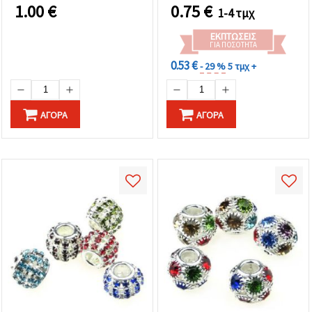
οπή 5 mm, Mix
1.00
€
0.75
€
1-4 τμχ
ΕΚΠΤΏΣΕΙΣ
ΓΙΑ ΠΟΣΌΤΗΤΑ
0.53 €
- 29 %
5 τμχ +
ΑΓΟΡΆ
ΑΓΟΡΆ