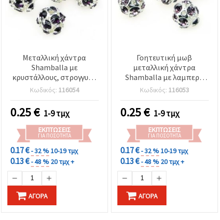
Μεταλλική χάντρα
Γοητευτική μωβ
Shamballa με
μεταλλική χάντρα
κρυστάλλους, στρογγυλή
Shamballa με λαμπερά
10 mm, οπή 1,5 mm,
κρύσταλλα – 10 mm, οπή
Κωδικός:
116054
Κωδικός:
116053
σκούρο μωβ – για DIY
1,5 mm
κατασκευή κοσμημάτων
0.25
€
0.25
€
1-9 τμχ
1-9 τμχ
ΕΚΠΤΏΣΕΙΣ
ΕΚΠΤΏΣΕΙΣ
ΓΙΑ ΠΟΣΌΤΗΤΑ
ΓΙΑ ΠΟΣΌΤΗΤΑ
0.17 €
0.17 €
- 32 %
10-19 τμχ
- 32 %
10-19 τμχ
0.13 €
0.13 €
- 48 %
20 τμχ +
- 48 %
20 τμχ +
ΑΓΟΡΆ
ΑΓΟΡΆ