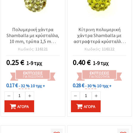
Πολυμερική χάντρα
Κίτρινη πολυμερική
Shamballa με κρύσταλλα,
χάντρα Shamballa με
10 mm, τρύπα 1,5 mm,
αστραφτερά κρύσταλλα,
απαλό κίτρινο
10 mm, οπή: 1,5 mm –
Κωδικός:
116121
Κωδικός:
116122
ιδανική για κοσμήματα,
αξεσουάρ & DIY
0.25
€
0.40
€
1-9 τμχ
1-9 τμχ
κατασκευές
ΕΚΠΤΏΣΕΙΣ
ΕΚΠΤΏΣΕΙΣ
ΓΙΑ ΠΟΣΌΤΗΤΑ
ΓΙΑ ΠΟΣΌΤΗΤΑ
0.17 €
0.28 €
- 32 %
10 τμχ +
- 30 %
10 τμχ +
ΑΓΟΡΆ
ΑΓΟΡΆ