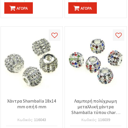
ΑΓΟΡΆ
ΑΓΟΡΆ
Χάντρα Shamballa 18x14
Λαμπερή πολύχρωμη
mm οπή 6 mm
μεταλλική χάντρα
Shamballa τύπου charm
με κρύσταλλα στρας, σε
Κωδικός:
116043
Κωδικός:
116039
ασημί τόνο, 12x10 mm,