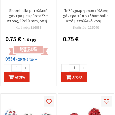
Shamballa μεταλλική
Πολύχρωμη κρυστάλλινη
χάντρα με κρύσταλλα
χάντρα τύπου Shamballa
στρας, 12x10 mm, οπή 5
από μεταλλικό κράμα,
mm, μικτά χρώματα
12×10 mm, μεγάλη τρύπα
Κωδικός:
116038
Κωδικός:
116040
4 mm – στρογγυλή μπάλα
με στρας για βραχιόλια,
0.75
€
0.75
€
1-4 τμχ
μακραμέ & ευρωπαϊκού
τύπου charms
ΕΚΠΤΏΣΕΙΣ
ΓΙΑ ΠΟΣΌΤΗΤΑ
0.53 €
- 29 %
5 τμχ +
ΑΓΟΡΆ
ΑΓΟΡΆ