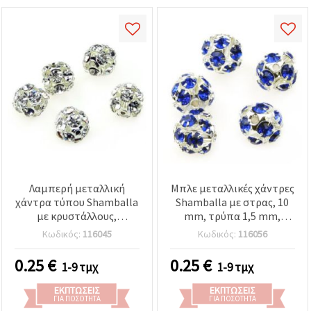
Λαμπερή μεταλλική
Μπλε μεταλλικές χάντρες
χάντρα τύπου Shamballa
Shamballa με στρας, 10
με κρυστάλλους,
mm, τρύπα 1,5 mm,
στρογγυλή 10mm, τρύπα
ασημί χρώμα, υλικά για
Κωδικός:
116045
Κωδικός:
116056
1,5mm, σε ασημί
κατασκευή κοσμημάτων
απόχρωση – υλικό για
0.25
€
0.25
€
1-9 τμχ
1-9 τμχ
κατασκευή κοσμημάτων,
βραχιολιών, κολιέ & DIY
ΕΚΠΤΏΣΕΙΣ
ΕΚΠΤΏΣΕΙΣ
χειροτεχνιών
ΓΙΑ ΠΟΣΌΤΗΤΑ
ΓΙΑ ΠΟΣΌΤΗΤΑ