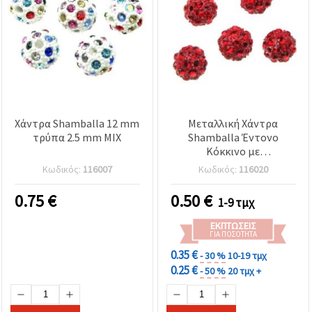
Χάντρα Shamballa 12 mm
Μεταλλική Χάντρα
τρύπα 2.5 mm MIX
Shamballa Έντονο
Κόκκινο με
Αστραφτερούς
Κωδικός:
116007
Κωδικός:
116020
Κρυστάλλους – 10 mm,
Οπή 1,7 mm, Ιδανική για
0.75
€
0.50
€
1-9 τμχ
DIY Βραχιόλια, Κολιέ &
Σκουλαρίκια
ΕΚΠΤΏΣΕΙΣ
ΓΙΑ ΠΟΣΌΤΗΤΑ
0.35 €
- 30 %
10-19 τμχ
0.25 €
- 50 %
20 τμχ +