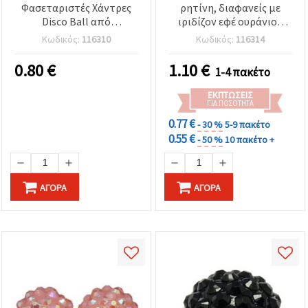
Φασεταριστές Χάντρες
ρητίνη, διαφανείς με
Disco Ball από
ιριδίζον εφέ ουράνιου
Πολυμερική Ρητίνη,
τόξου, 18 mm, τρύπα 2
Κωδικός:
116310
Κωδικός:
116314
τύπου Shamballa, 16
mm, σετ 4 τεμ.,
mm, Τρύπα 2,5 mm, 4
ανάμεικτες
0.80
€
1.10
€
1-4 πακέτο
τεμ.
ΕΚΠΤΏΣΕΙΣ
ΓΙΑ ΠΟΣΌΤΗΤΑ
0.77 €
- 30 %
5-9 πακέτο
0.55 €
- 50 %
10 πακέτο +
ΑΓΟΡΆ
ΑΓΟΡΆ