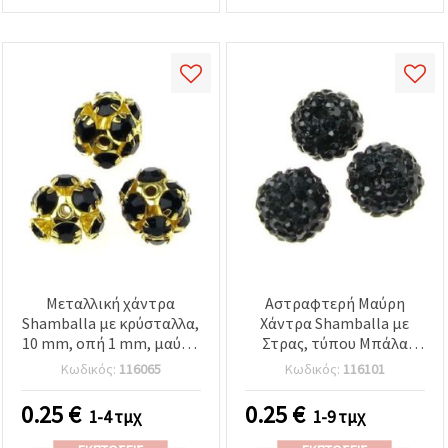
Μεταλλική χάντρα
Αστραφτερή Μαύρη
Shamballa με κρύσταλλα,
Χάντρα Shamballa με
10 mm, οπή 1 mm, μαύρη
Στρας, τύπου Μπάλα
με φινίρισμα χρυσού
Ντίσκο, Πολυμερικός
Κωδικός:
116065
Κωδικός:
116101
χρώματος, για κατασκευή
Πηλός, Βαμμένη, 10 mm,
κοσμημάτων DIY
Τρύπα 1.5 mm
0.25
€
0.25
€
1-4 τμχ
1-9 τμχ