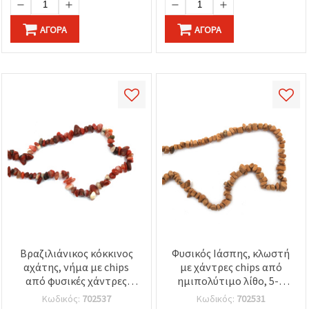
ΑΓΟΡΆ
ΑΓΟΡΆ
Βραζιλιάνικος κόκκινος
Φυσικός Ιάσπης, κλωστή
αχάτης, νήμα με chips
με χάντρες chips από
από φυσικές χάντρες
ημιπολύτιμο λίθο, 5-7
ημιπολύτιμου λίθου,
mm, ~90 εκ., ανάμεικτο
Κωδικός:
702537
Κωδικός:
702531
ποιότητα A, 5–7 mm, ~80