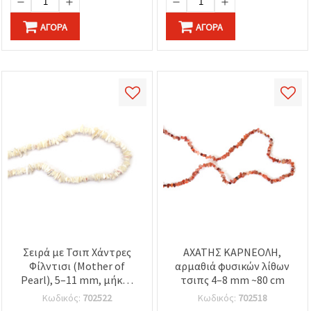
ΑΓΟΡΆ
ΑΓΟΡΆ
Σειρά με Τσιπ Χάντρες
ΑΧΑΤΗΣ ΚΑΡΝΕΟΛΗ,
Φίλντισι (Mother of
αρμαθιά φυσικών λίθων
Pearl), 5–11 mm, μήκος
τσιπς 4–8 mm ~80 cm
±82 cm – Ιδανική για
Κωδικός:
702522
Κωδικός:
702518
Κατασκευή Κοσμημάτων,