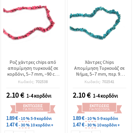
Ροζ χάντρες chips από
Χάντρες Chips
απομίμηση τυρκουάζ σε
Απομίμηση Τυρκουάζ σε
κορδόνι, 5–7 mm, ~90 cm
Νήμα, 5–7 mm, περ. 90
(36“) – έτοιμες
cm (35.4 in) - Θραύσματα
Κωδικός:
702538
Κωδικός:
702541
περασμένες για
Ημιπολύτιμων Λίθων για
κατασκευή κοσμημάτων
Κατασκευή Κοσμημάτων,
2.10
€
2.10
€
1-4 κορδόνι
1-4 κορδόνι
& DIY χειροτεχνίες
DIY, Κολιέ & Βραχιόλια
ΕΚΠΤΏΣΕΙΣ
ΕΚΠΤΏΣΕΙΣ
ΓΙΑ ΠΟΣΌΤΗΤΑ
ΓΙΑ ΠΟΣΌΤΗΤΑ
1.89 €
1.89 €
- 10 %
5-9 κορδόνι
- 10 %
5-9 κορδόνι
1.47 €
1.47 €
- 30 %
10 κορδόνι +
- 30 %
10 κορδόνι +