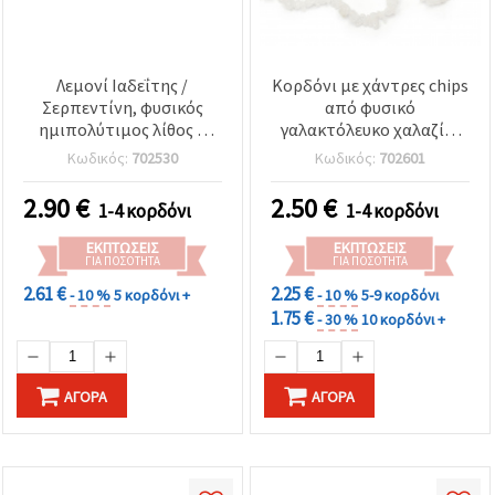
Λεμονί Ιαδεΐτης /
Κορδόνι με χάντρες chips
Σερπεντίνη, φυσικός
από φυσικό
ημιπολύτιμος λίθος –
γαλακτόλευκο χαλαζία,
νήμα με χάντρες chips 5–
ακανόνιστες πέτρες 5–7
Κωδικός:
702530
Κωδικός:
702601
7 mm, ~90 cm
mm, ~90 cm (35″) για
κατασκευή κοσμημάτων,
2.90
€
2.50
€
1-4 κορδόνι
1-4 κορδόνι
DIY beading και
χειροτεχνίες
ΕΚΠΤΏΣΕΙΣ
ΕΚΠΤΏΣΕΙΣ
ΓΙΑ ΠΟΣΌΤΗΤΑ
ΓΙΑ ΠΟΣΌΤΗΤΑ
2.61 €
2.25 €
- 10 %
5 κορδόνι +
- 10 %
5-9 κορδόνι
1.75 €
- 30 %
10 κορδόνι +
ΑΓΟΡΆ
ΑΓΟΡΆ