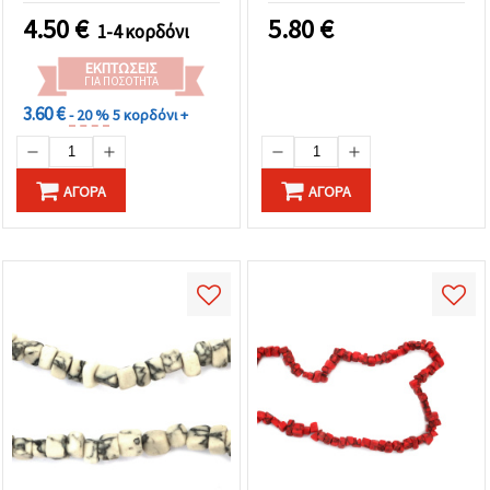
Χειροποίητες
4.50
€
5.80
€
1-4 κορδόνι
Δημιουργίες &
Διακοσμητικές
ΕΚΠΤΏΣΕΙΣ
Κατασκευές
ΓΙΑ ΠΟΣΌΤΗΤΑ
3.60 €
- 20 %
5 κορδόνι +
ΑΓΟΡΆ
ΑΓΟΡΆ