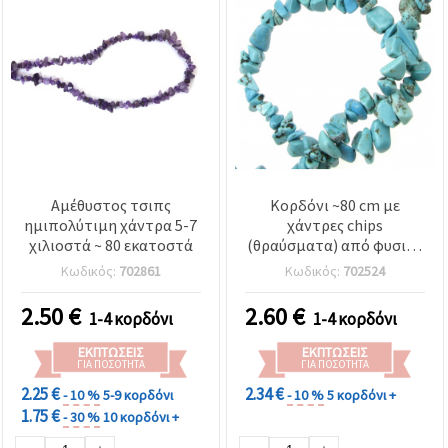
Αμέθυστος τσιπς
Κορδόνι ~80 cm με
ημιπολύτιμη χάντρα 5-7
χάντρες chips
χιλιοστά ~ 80 εκατοστά
(θραύσματα) από φυσικό
ημιπολύτιμο Τουρκουάζ,
Κωδικός:
702861
Κωδικός:
702524
5–7 mm, ακανόνιστες
τρυπητές – Υλικά για DIY
2.50
€
2.60
€
1-4 κορδόνι
1-4 κορδόνι
χειροποίητα κοσμήματα,
κολιέ/περάσματα
ΕΚΠΤΏΣΕΙΣ
ΕΚΠΤΏΣΕΙΣ
ΓΙΑ ΠΟΣΌΤΗΤΑ
ΓΙΑ ΠΟΣΌΤΗΤΑ
2.25 €
2.34 €
- 10 %
5-9 κορδόνι
- 10 %
5 κορδόνι +
1.75 €
- 30 %
10 κορδόνι +