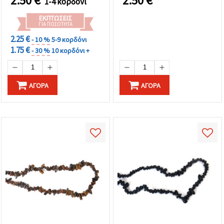
2.50
€
2.50
€
1-4 κορδόνι
(31in) Πλήρης Κλωστή,
Ροζ & Μαύρη Πέτρα για
ΕΚΠΤΏΣΕΙΣ
Κατασκευή Κοσμημάτων
ΓΙΑ ΠΟΣΌΤΗΤΑ
& DIY Χειροτεχνίες
2.25 €
- 10 %
5-9 κορδόνι
1.75 €
- 30 %
10 κορδόνι +
ΑΓΟΡΆ
ΑΓΟΡΆ