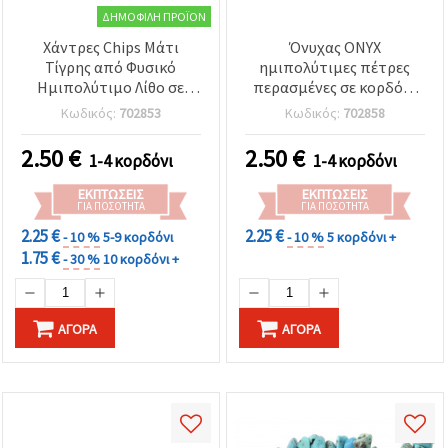
ΔΗΜΟΦΙΛΉ ΠΡΟΪΌΝ
Χάντρες Chips Μάτι
Όνυχας ONYX
Τίγρης από Φυσικό
ημιπολύτιμες πέτρες
Ημιπολύτιμο Λίθο σε
περασμένες σε κορδόνι
Κορδόνι, 5–7 mm, Μήκος
5-7 mm ~ 80 cm
Κωδικός:
702853
Κωδικός:
702858
~80 cm
2.50
€
2.50
€
1-4 κορδόνι
1-4 κορδόνι
ΕΚΠΤΏΣΕΙΣ
ΕΚΠΤΏΣΕΙΣ
ΓΙΑ ΠΟΣΌΤΗΤΑ
ΓΙΑ ΠΟΣΌΤΗΤΑ
2.25 €
2.25 €
- 10 %
5-9 κορδόνι
- 10 %
5 κορδόνι +
1.75 €
- 30 %
10 κορδόνι +
ΑΓΟΡΆ
ΑΓΟΡΆ