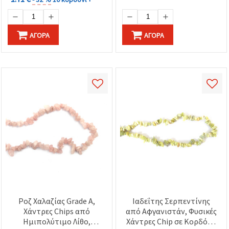
ΑΓΟΡΆ
ΑΓΟΡΆ
Ροζ Χαλαζίας Grade A,
Ιαδεΐτης Σερπεντίνης
Χάντρες Chips από
από Αφγανιστάν, Φυσικές
Ημιπολύτιμο Λίθο,
Χάντρες Chip σε Κορδόνι,