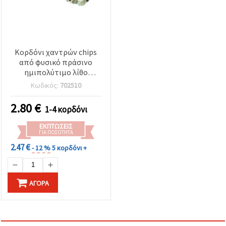
Κορδόνι χαντρών chips
από φυσικό πράσινο
ημιπολύτιμο λίθο
Πρεχνίτη, ακανόνιστες
Κωδικός:
702510
5–7 mm, περίπου 90 cm
2.80
€
1-4 κορδόνι
ΕΚΠΤΏΣΕΙΣ
ΓΙΑ ΠΟΣΌΤΗΤΑ
2.47 €
- 12 %
5 κορδόνι +
ΑΓΟΡΆ