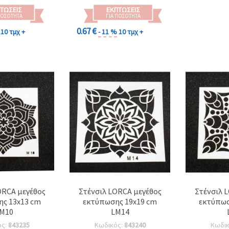
ΤΏΣΕΙΣ
ΕΚΠΤΏΣΕΙΣ
ΠΟΣΌΤΗΤΑ
ΓΙΑ ΠΟΣΌΤΗΤΑ
0.67 €
10 τμχ +
- 11 %
10 τμχ +
ORCA μεγέθος
Στένσιλ LORCA μεγέθος
Στένσιλ 
ς 13x13 cm
εκτύπωσης 19x19 cm
εκτύπωσ
M10
LM14
ός:
843235
Κωδικός:
843240
Κωδι