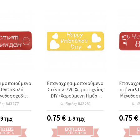
ιμοποιούμενο
Επαναχρησιμοποιούμενο
Επαναχρ
 PVC «Καλό
Στένσιλ PVC Χειροτεχνίας
στένσιλ 
γεθος σχεδίου:
DIY «Χαρούμενη Ημέρα
Μέγεθος 
x3,6 cm
του Αγίου Βαλεντίνου»,
ός:
843277
Κωδικός:
843281
Κωδ
Μέγεθος Αποτυπώματος:
13,5x4,5 cm
0.75
€
0.75
€
-9 τμχ
1-9 τμχ
ΤΏΣΕΙΣ
ΕΚΠΤΏΣΕΙΣ
Ε
ΠΟΣΌΤΗΤΑ
ΓΙΑ ΠΟΣΌΤΗΤΑ
Γ