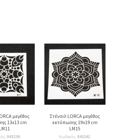
LORCA μεγέθος
Στένσιλ LORCA μεγέθος
ης 13x13 cm
εκτύπωσης 19x19 cm
LM11
LM15
κός:
843236
Κωδικός:
843241