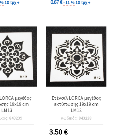
0.67 €
1 %
10 τμχ +
- 11 %
10 τμχ +
 LORCA μεγέθος
Στένσιλ LORCA μεγέθος
σης 19x19 cm
εκτύπωσης 19x19 cm
LM13
LM12
ικός:
843239
Κωδικός:
843238
3.50
€