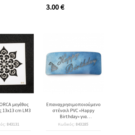
3.00
€
LORCA μεγέθος
Επαναχρησιμοποιούμενο
 13x13 cm LM3
στένσιλ PVC «Happy
Birthday» για
χειροτεχνίες & DIY,
κός:
843131
Κωδικός:
843285
Μέγεθος εκτύπωσης: 12x5
εκ.