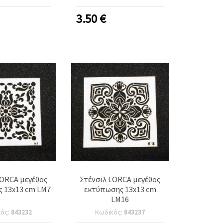
3.50
€
LORCA μεγέθος
Στένσιλ LORCA μεγέθος
 13x13 cm LM7
εκτύπωσης 13x13 cm
LM16
κός:
843232
Κωδικός:
843237