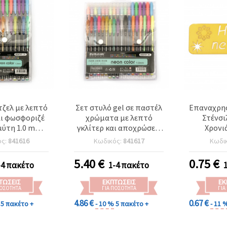
τζελ με λεπτό
Σετ στυλό gel σε παστέλ
Επαναχρη
αι φωσφοριζέ
χρώματα με λεπτό
Στένσι
ύτη 1.0 mm –
γκλίτερ και αποχρώσεις
Χρονι
τα, ασορτί
υπογράμμισης, μύτη 1,0
Εκτύπωσ
ός:
841616
Κωδικός:
841617
Κωδι
mm - 36 χρώματα
5.40
€
0.75
€
-4 πακέτο
1-4 πακέτο
ΤΏΣΕΙΣ
ΕΚΠΤΏΣΕΙΣ
ΕΚ
ΠΟΣΌΤΗΤΑ
ΓΙΑ ΠΟΣΌΤΗΤΑ
ΓΙΑ
4.86 €
0.67 €
5 πακέτο +
- 10 %
5 πακέτο +
- 11 