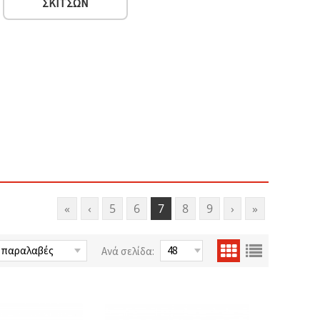
ΣΚΊΤΣΩΝ
«
‹
5
6
7
8
9
›
»
Ανά σελίδα: