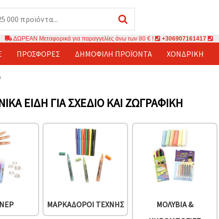
ΔΩΡΕΑΝ Μεταφορικά για παραγγελίες άνω των 80 € !
+306907161417
Σ
ΠΡΟΣΦΟΡΈΣ
ΔΗΜΟΦΙΛΉ ΠΡΟΪΌΝΤΑ
ΧΟΝΔΡΙΚΉ
)
ΝΙΚΆ ΕΊΔΗ ΓΙΑ ΣΧΈΔΙΟ ΚΑΙ ΖΩΓΡΑΦΙΚΉ
ΙΝΕΡ
ΜΑΡΚΑΔΌΡΟΙ ΤΈΧΝΗΣ
ΜΟΛΎΒΙΑ &