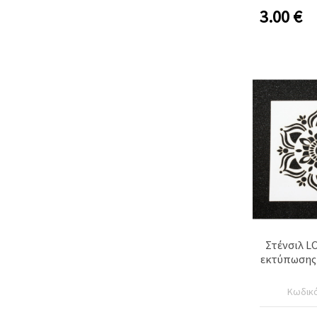
3.00
€
Στένσιλ L
εκτύπωσης 
Κωδικ