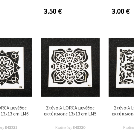
3.50
€
3.00
€
ORCA μεγέθος
Στένσιλ LORCA μεγέθος
Στένσιλ 
13x13 cm LM6
εκτύπωσης 13x13 cm LM5
εκτύπωσης
ός:
843231
Κωδικός:
843230
Κωδι