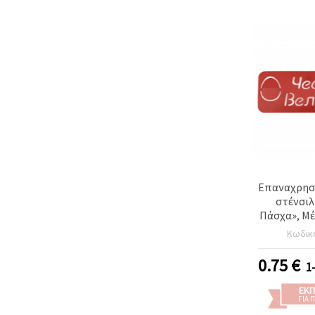
Επαναχρησ
στένσιλ
Πάσχα», Μέ
14,2
Κωδικ
0.75
€
1
ΕΚΠ
ΓΙΑ 