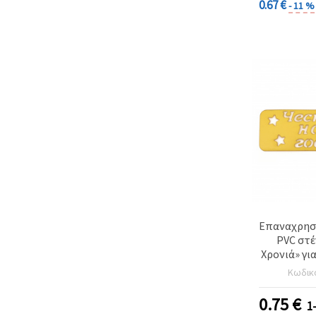
0.67 €
- 11 %
Επαναχρησ
PVC στέ
Χρονιά» για
Μέγεθος εκ
Κωδικ
4
0.75
€
1