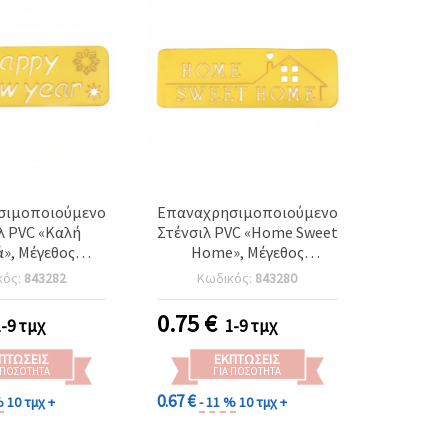
σιμοποιούμενο
Επαναχρησιμοποιούμενο
λ PVC «Καλή
Στένσιλ PVC «Home Sweet
ά», Μέγεθος
Home», Μέγεθος
ης: 14x4,5 cm
αποτυπώματος: 13.5×4
κός:
843282
Κωδικός:
843280
cm
0.75
€
1-9 τμχ
1-9 τμχ
ΠΤΏΣΕΙΣ
ΕΚΠΤΏΣΕΙΣ
 ΠΟΣΌΤΗΤΑ
ΓΙΑ ΠΟΣΌΤΗΤΑ
0.67 €
%
10 τμχ +
- 11 %
10 τμχ +