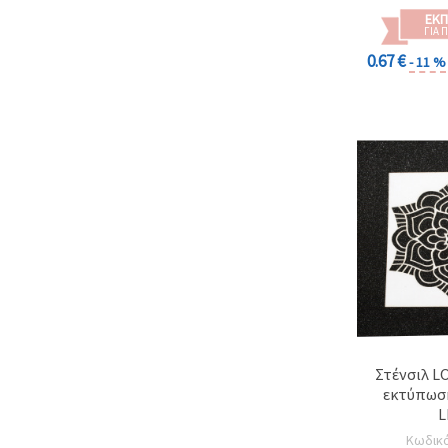
ΕΚΠ
ΓΙΑ 
0.67 €
- 11 %
Στένσιλ L
εκτύπωση
L
Κωδικ