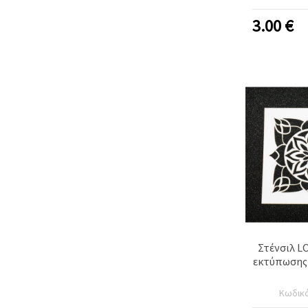
3.00
€
Στένσιλ L
εκτύπωσης 
Κωδικ