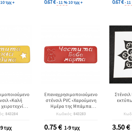
0.67 €
0.67 €
10 τμχ +
- 11 %
10 τμχ +
- 1
ιμοποιούμενο
Επαναχρησιμοποιούμενο
Στένσιλ
νσιλ «Καλή
στένσιλ PVC «Χαρούμενη
εκτύπω
 χειροτεχνίες,
Ημέρα της Μπάμπα
τύπωσης: 13 x
Μάρτα», Μέγεθος
ός:
843284
Κωδικός:
843283
Κωδ
,5 cm
εκτύπωσης: 13 x 4,5 cm
0.75
€
3.50
€
-9 τμχ
1-9 τμχ