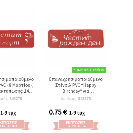
ΔΗΜΟΦΙΛΉ ΠΡΟΪΌΝ
ησιμοποιούμενο
Επαναχρησιμοποιούμενο
PVC «8 Μαρτίου»,
Στένσιλ PVC “Happy
εκτύπωσης: 14x4
Birthday“ για
cm
χειροτεχνίες DIY, Μέγεθος
ικός:
843278
Κωδικός:
843276
Εκτύπωσης: 14×4,5 cm
0.75
€
1-9 τμχ
1-9 τμχ
ΚΠΤΏΣΕΙΣ
ΕΚΠΤΏΣΕΙΣ
ΙΑ ΠΟΣΌΤΗΤΑ
ΓΙΑ ΠΟΣΌΤΗΤΑ