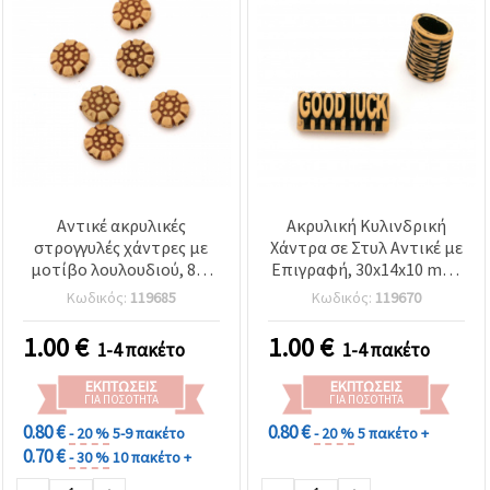
Αντικέ ακρυλικές
Ακρυλική Κυλινδρική
στρογγυλές χάντρες με
Χάντρα σε Στυλ Αντικέ με
μοτίβο λουλουδιού, 8x5
Επιγραφή, 30x14x10 mm,
mm, τρύπα: 1,5 mm,
Οπή: 10x5 mm, Καφέ - 50
Κωδικός:
119685
Κωδικός:
119670
καφέ – 50 g (~230 τεμ.)
g (~29 τεμ.)
1.00
€
1.00
€
1-4 πακέτο
1-4 πακέτο
ΕΚΠΤΏΣΕΙΣ
ΕΚΠΤΏΣΕΙΣ
ΓΙΑ ΠΟΣΌΤΗΤΑ
ΓΙΑ ΠΟΣΌΤΗΤΑ
0.80 €
0.80 €
- 20 %
5-9 πακέτο
- 20 %
5 πακέτο +
0.70 €
- 30 %
10 πακέτο +