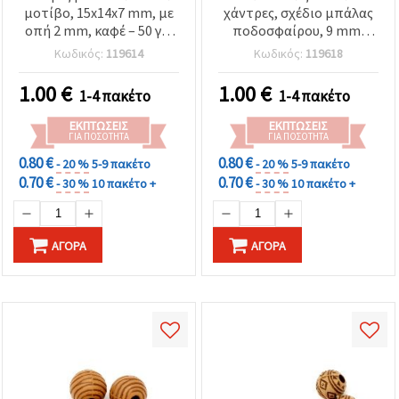
μοτίβο, 15x14x7 mm, με
χάντρες, σχέδιο μπάλας
οπή 2 mm, καφέ – 50 γρ.
ποδοσφαίρου, 9 mm,
(~48 τεμ.)
οπή: 1,5 mm, καφέ, 50
Κωδικός:
119614
Κωδικός:
119618
γραμμάρια (~90 τεμ.)
1.00
€
1.00
€
1-4 πακέτο
1-4 πακέτο
ΕΚΠΤΏΣΕΙΣ
ΕΚΠΤΏΣΕΙΣ
ΓΙΑ ΠΟΣΌΤΗΤΑ
ΓΙΑ ΠΟΣΌΤΗΤΑ
0.80 €
0.80 €
- 20 %
5-9 πακέτο
- 20 %
5-9 πακέτο
0.70 €
0.70 €
- 30 %
10 πακέτο +
- 30 %
10 πακέτο +
ΑΓΟΡΆ
ΑΓΟΡΆ