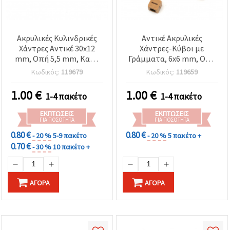
Ακρυλικές Κυλινδρικές
Αντικέ Ακρυλικές
Χάντρες Αντικέ 30x12
Χάντρες-Κύβοι με
mm, Οπή 5,5 mm, Καφέ
Γράμματα, 6x6 mm, Οπή
Χρώμα - 50 γρ. (~20 τεμ.)
3 mm, Σκούρο Καφέ, 50
Κωδικός:
119679
Κωδικός:
119659
γρ. (~300 τεμ.)
1.00
€
1.00
€
1-4 πακέτο
1-4 πακέτο
ΕΚΠΤΏΣΕΙΣ
ΕΚΠΤΏΣΕΙΣ
ΓΙΑ ΠΟΣΌΤΗΤΑ
ΓΙΑ ΠΟΣΌΤΗΤΑ
0.80 €
0.80 €
- 20 %
5-9 πακέτο
- 20 %
5 πακέτο +
0.70 €
- 30 %
10 πακέτο +
ΑΓΟΡΆ
ΑΓΟΡΆ