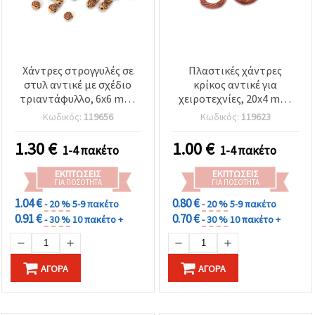
Χάντρες στρογγυλές σε
Πλαστικές χάντρες
στυλ αντικέ με σχέδιο
κρίκος αντικέ για
τριαντάφυλλο, 6x6 mm,
χειροτεχνίες, 20x4 mm,
οπή: 1,5 mm, καφέ, 50 g
οπή 12,5 mm, καφέ – 50 g
Κωδικός:
119656
Κωδικός:
119623
(περ. 560 τεμ.)
(περίπου 60 τεμ.)
1.30
€
1.00
€
1-4 πακέτο
1-4 πακέτο
ΕΚΠΤΏΣΕΙΣ
ΕΚΠΤΏΣΕΙΣ
ΓΙΑ ΠΟΣΌΤΗΤΑ
ΓΙΑ ΠΟΣΌΤΗΤΑ
1.04 €
0.80 €
- 20 %
5-9 πακέτο
- 20 %
5-9 πακέτο
0.91 €
0.70 €
- 30 %
10 πακέτο +
- 30 %
10 πακέτο +
ΑΓΟΡΆ
ΑΓΟΡΆ