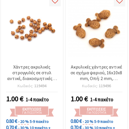
Χάντρες ακρυλικές
Ακρυλικές χάντρες αντικέ
στρογγυλές σε στυλ
σε σχήμα ψαριού, 16x10x8
αντικέ, διακοσμητικές, 8
mm, Οπή: 2 mm,
mm, τρύπα 2 mm, καφέ –
Πορτοκαλί, 50 g (~60
Κωδικός:
119494
Κωδικός:
119496
50 g (~130 τεμ.) για
τμχ.)
χειροτεχνίες &
1.00
€
1.00
€
1-4 πακέτο
1-4 πακέτο
κοσμήματα
ΕΚΠΤΏΣΕΙΣ
ΕΚΠΤΏΣΕΙΣ
ΓΙΑ ΠΟΣΌΤΗΤΑ
ΓΙΑ ΠΟΣΌΤΗΤΑ
0.80 €
0.80 €
- 20 %
5-9 πακέτο
- 20 %
5-9 πακέτο
0.70 €
0.70 €
- 30 %
10 πακέτο +
- 30 %
10 πακέτο +