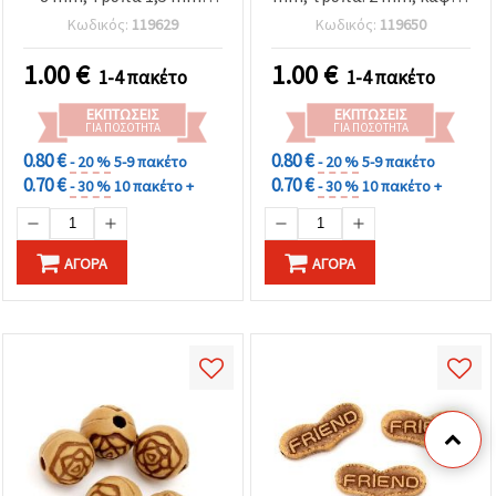
Καφέ, 50 γρ. (~140 τεμ.)
50 γρ. (~160 τεμ.)
Κωδικός:
119629
Κωδικός:
119650
1.00
€
1.00
€
1-4 πακέτο
1-4 πακέτο
ΕΚΠΤΏΣΕΙΣ
ΕΚΠΤΏΣΕΙΣ
ΓΙΑ ΠΟΣΌΤΗΤΑ
ΓΙΑ ΠΟΣΌΤΗΤΑ
0.80 €
0.80 €
- 20 %
5-9 πακέτο
- 20 %
5-9 πακέτο
0.70 €
0.70 €
- 30 %
10 πακέτο +
- 30 %
10 πακέτο +
ΑΓΟΡΆ
ΑΓΟΡΆ