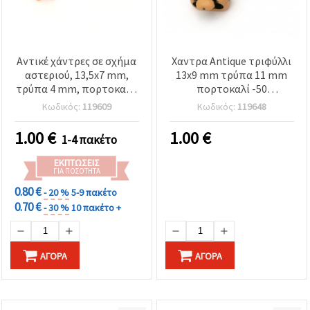
Αντικέ χάντρες σε σχήμα
Χαντρα Antique τριφύλλι
αστεριού, 13,5x7 mm,
13x9 mm τρύπα 11 mm
τρύπα 4 mm, πορτοκαλί,
πορτοκαλί -50
50 γρ (περ. 90 τεμ.)
γραμμάρια ~ 90 τεμάχια
Κωδικός:
119609
Κωδικός:
119648
1.00
€
1.00
€
1-4 πακέτο
ΕΚΠΤΏΣΕΙΣ
ΓΙΑ ΠΟΣΌΤΗΤΑ
0.80 €
- 20 %
5-9 πακέτο
0.70 €
- 30 %
10 πακέτο +
ΑΓΟΡΆ
ΑΓΟΡΆ