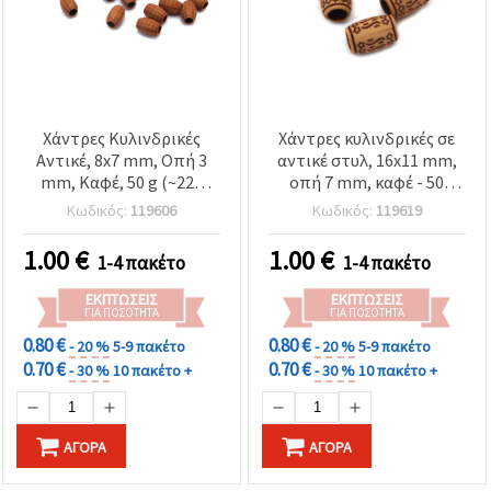
Χάντρες Κυλινδρικές
Χάντρες κυλινδρικές σε
Αντικέ, 8x7 mm, Οπή 3
αντικέ στυλ, 16x11 mm,
mm, Καφέ, 50 g (~220
οπή 7 mm, καφέ - 50
τεμ.)
γραμ. (~52 τεμ.)
Κωδικός:
119606
Κωδικός:
119619
1.00
€
1.00
€
1-4 πακέτο
1-4 πακέτο
ΕΚΠΤΏΣΕΙΣ
ΕΚΠΤΏΣΕΙΣ
ΓΙΑ ΠΟΣΌΤΗΤΑ
ΓΙΑ ΠΟΣΌΤΗΤΑ
0.80 €
0.80 €
- 20 %
5-9 πακέτο
- 20 %
5-9 πακέτο
0.70 €
0.70 €
- 30 %
10 πακέτο +
- 30 %
10 πακέτο +
ΑΓΟΡΆ
ΑΓΟΡΆ