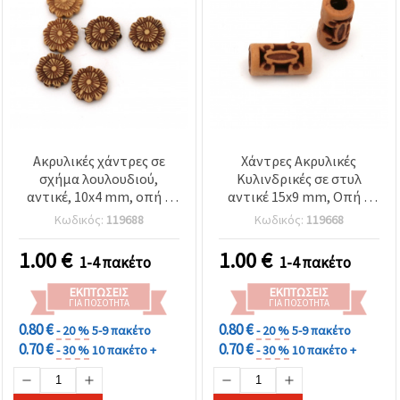
Ακρυλικές χάντρες σε
Χάντρες Ακρυλικές
σχήμα λουλουδιού,
Κυλινδρικές σε στυλ
αντικέ, 10x4 mm, οπή 2
αντικέ 15x9 mm, Οπή 4
mm, καφέ χρώμα - 50 γρ.
mm, Πορτοκαλί, 50 γρ.
Κωδικός:
119688
Κωδικός:
119668
(~225 τεμ.)
(~75 τεμ.)
1.00
€
1.00
€
1-4 πακέτο
1-4 πακέτο
ΕΚΠΤΏΣΕΙΣ
ΕΚΠΤΏΣΕΙΣ
ΓΙΑ ΠΟΣΌΤΗΤΑ
ΓΙΑ ΠΟΣΌΤΗΤΑ
0.80 €
0.80 €
- 20 %
5-9 πακέτο
- 20 %
5-9 πακέτο
0.70 €
0.70 €
- 30 %
10 πακέτο +
- 30 %
10 πακέτο +