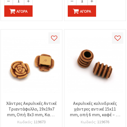
ΑΓΟΡΆ
ΑΓΟΡΆ
Χάντρες Ακρυλικές Αντικέ
Ακρυλικές κυλινδρικές
Τριαντάφυλλο, 19x19x7
χάντρες αντικέ 15x11
mm, Οπή: 8x3 mm, Καφέ,
mm, οπή 6 mm, καφέ – 50
50 γρ. (~45 τεμ.)
γραμμάρια (~45 τεμ.)
Κωδικός:
119673
Κωδικός:
119676