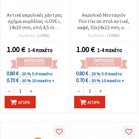
Αντικέ ακρυλικές χάντρες
Ακρυλικό Μενταγιόν
σχήμα κορδέλας «LOVE»,
Ποντίκι σε στυλ αντικέ,
14x10 mm, οπή 4,5 mm,
καφέ, 32x24x12 mm, οπή
καφέ, 50 g (~80 τεμ.)
3 mm - 50 γρ. (~20 τεμ.)
Κωδικός:
119681
Κωδικός:
119683
1.00
€
1.00
€
1-4 πακέτο
1-4 πακέτο
ΕΚΠΤΏΣΕΙΣ
ΕΚΠΤΏΣΕΙΣ
ΓΙΑ ΠΟΣΌΤΗΤΑ
ΓΙΑ ΠΟΣΌΤΗΤΑ
0.80 €
0.80 €
- 20 %
5-9 πακέτο
- 20 %
5-9 πακέτο
0.70 €
0.70 €
- 30 %
10 πακέτο +
- 30 %
10 πακέτο +
ΑΓΟΡΆ
ΑΓΟΡΆ