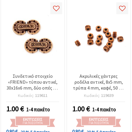
Συνδετικό στοιχείο
Ακρυλικές χάντρες
«FRIEND» τύπου αντικέ,
ροδέλα αντικέ, 8x5 mm,
30x16x6 mm, δύο οπές 1,5
τρύπα 4 mm, καφέ, 50 γρ.
mm, απόχρωση μπρονζέ
(≈150 τεμ.)
Κωδικός:
119611
Κωδικός:
119639
αντικέ – 50 γραμμάρια
(~25 τεμ.)
1.00
€
1.00
€
1-4 πακέτο
1-4 πακέτο
ΕΚΠΤΏΣΕΙΣ
ΕΚΠΤΏΣΕΙΣ
ΓΙΑ ΠΟΣΌΤΗΤΑ
ΓΙΑ ΠΟΣΌΤΗΤΑ
0.80 €
0.80 €
- 20 %
5-9 πακέτο
- 20 %
5-9 πακέτο