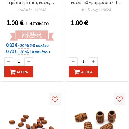
τρύπα 2,5 mm, καφέ, 50
καφέ -50 γραμμάρια ~ 150
γραμμάρια (~160 τεμ.)
τεμάχια
Κωδικός:
119645
Κωδικός:
119624
1.00
€
1.00
€
1-4 πακέτο
ΕΚΠΤΏΣΕΙΣ
ΓΙΑ ΠΟΣΌΤΗΤΑ
0.80 €
- 20 %
5-9 πακέτο
0.70 €
- 30 %
10 πακέτο +
ΑΓΟΡΆ
ΑΓΟΡΆ