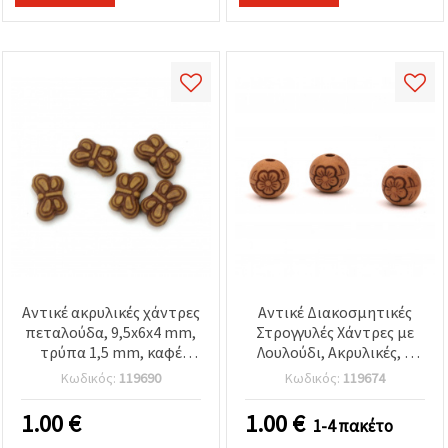
καθορίστε
τις
προτιμήσεις
σας στις
ρυθμίσεις
επιλέγοντας
το
δεδομένο
τύπο
cookies και
κάνοντας
κλικ στο
κουμπί
Αποθήκευση.
Αποδέχομαι
όλα!
Αντικέ ακρυλικές χάντρες
Αντικέ Διακοσμητικές
Ρυθμίσεις
πεταλούδα, 9,5x6x4 mm,
Στρογγυλές Χάντρες με
τρύπα 1,5 mm, καφέ
Λουλούδι, Ακρυλικές, 8
χρώμα, 50 γρ. (~400 τμχ)
mm, Τρύπα 2 mm, Καφέ –
Κωδικός:
119690
Κωδικός:
119674
50 g (~135 τεμ.)
1.00
€
1.00
€
1-4 πακέτο