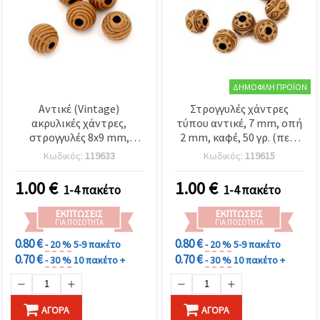
ΔΗΜΟΦΙΛΉ ΠΡΟΪΌΝ
Αντικέ (Vintage)
Στρογγυλές χάντρες
ακρυλικές χάντρες,
τύπου αντικέ, 7 mm, οπή
στρογγυλές 8x9 mm,
2 mm, καφέ, 50 γρ. (περ.
καφέ, τρύπα 2,5 mm – 50
190 τεμ.)
Κωδικός:
119633
Κωδικός:
119615
g (~95 τεμ.) για
κατασκευή κοσμημάτων,
1.00
€
1.00
€
1-4 πακέτο
1-4 πακέτο
βραχιολιών, κολιέ και
διακόσμηση
ΕΚΠΤΏΣΕΙΣ
ΕΚΠΤΏΣΕΙΣ
ΓΙΑ ΠΟΣΌΤΗΤΑ
ΓΙΑ ΠΟΣΌΤΗΤΑ
0.80 €
0.80 €
- 20 %
5-9 πακέτο
- 20 %
5-9 πακέτο
0.70 €
0.70 €
- 30 %
10 πακέτο +
- 30 %
10 πακέτο +
ΑΓΟΡΆ
ΑΓΟΡΆ