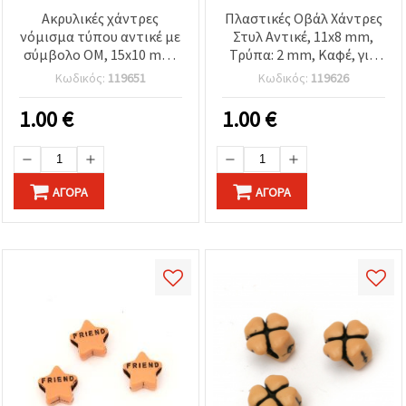
Ακρυλικές χάντρες
Πλαστικές Οβάλ Χάντρες
νόμισμα τύπου αντικέ με
Στυλ Αντικέ, 11x8 mm,
σύμβολο OM, 15x10 mm,
Τρύπα: 2 mm, Καφέ, για
οπή 2 mm, καφέ - 50 γρ.
Κατασκευή Κοσμημάτων
Κωδικός:
119651
Κωδικός:
119626
(~62 τμχ)
και Διακόσμηση
Χειροτεχνιών - 50 γρ.
1.00
€
1.00
€
(~110 τμχ.)
ΑΓΟΡΆ
ΑΓΟΡΆ