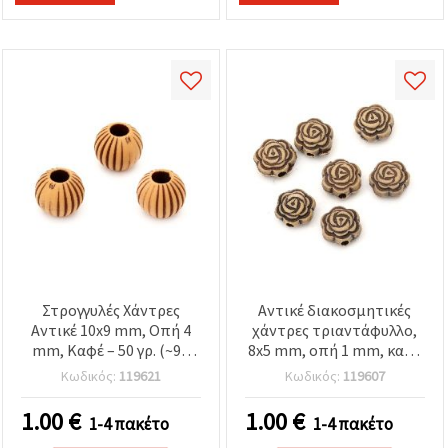
Στρογγυλές Χάντρες
Αντικέ διακοσμητικές
Αντικέ 10x9 mm, Οπή 4
χάντρες τριαντάφυλλο,
mm, Καφέ – 50 γρ. (~90
8x5 mm, οπή 1 mm, καφέ
τεμ.)
– 50 g (~240 τεμ.)
Κωδικός:
119621
Κωδικός:
119607
1.00
€
1.00
€
1-4 πακέτο
1-4 πακέτο