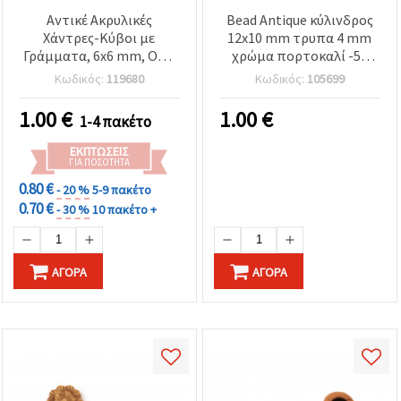
Αντικέ Ακρυλικές
Bead Antique κύλινδρος
Χάντρες-Κύβοι με
12x10 mm τρυπα 4 mm
Γράμματα, 6x6 mm, Οπή
χρώμα πορτοκαλί -50
3 mm, Πορτοκαλί, 50 γρ.
γραμμάρια ~ 68 τεμάχια
Κωδικός:
119680
Κωδικός:
105699
(~230 τεμ.)
1.00
€
1.00
€
1-4 πακέτο
ΕΚΠΤΏΣΕΙΣ
ΓΙΑ ΠΟΣΌΤΗΤΑ
0.80 €
- 20 %
5-9 πακέτο
0.70 €
- 30 %
10 πακέτο +
ΑΓΟΡΆ
ΑΓΟΡΆ