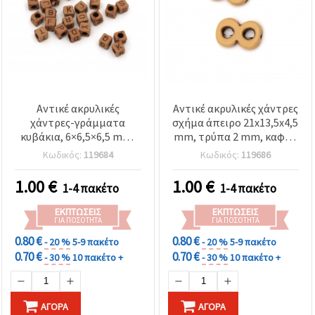
επισκεψιμότητα
και να
προβάλλουμε
πιο σχετικό
περιεχόμενο
και
διαφημίσεις,
μεταξύ
άλλων με
Αντικέ ακρυλικές
Αντικέ ακρυλικές χάντρες
τη βοήθεια
των
χάντρες-γράμματα
σχήμα άπειρο 21x13,5x4,5
συνεργατών
κυβάκια, 6×6,5×6,5 mm,
mm, τρύπα 2 mm, καφέ –
μας για
οπή 3 mm, 50 g (~210
50 γρ. (~55 τμχ)
αναλύσεις
Κωδικός:
119684
Κωδικός:
119686
τεμ.)
και
μάρκετινγκ.
1.00
€
1.00
€
1-4 πακέτο
1-4 πακέτο
Μπορείτε
να
ΕΚΠΤΏΣΕΙΣ
ΕΚΠΤΏΣΕΙΣ
συμφωνήσετε
ΓΙΑ ΠΟΣΌΤΗΤΑ
ΓΙΑ ΠΟΣΌΤΗΤΑ
να
χρησιμοποιήσετε
0.80 €
0.80 €
- 20 %
5-9 πακέτο
- 20 %
5-9 πακέτο
όλα τα
0.70 €
0.70 €
- 30 %
10 πακέτο +
- 30 %
10 πακέτο +
cookies
κάνοντας
κλικ στον
ιστότοπο!
Ή
ΑΓΟΡΆ
ΑΓΟΡΆ