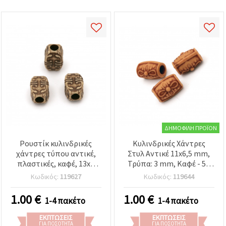
ΔΗΜΟΦΙΛΉ ΠΡΟΪΌΝ
Ρουστίκ κυλινδρικές
Κυλινδρικές Χάντρες
χάντρες τύπου αντικέ,
Στυλ Αντικέ 11x6,5 mm,
πλαστικές, καφέ, 13x8
Τρύπα: 3 mm, Καφέ - 50
mm, οπή 3,5 mm, 50 g
γρ. (~140 τεμ.)
Κωδικός:
119627
Κωδικός:
119644
(~60 τεμ.) – ρετρό
διακοσμητικά
1.00
€
1.00
€
1-4 πακέτο
1-4 πακέτο
διαχωριστικά για
κοσμήματα &
ΕΚΠΤΏΣΕΙΣ
ΕΚΠΤΏΣΕΙΣ
χειροτεχνίες
ΓΙΑ ΠΟΣΌΤΗΤΑ
ΓΙΑ ΠΟΣΌΤΗΤΑ