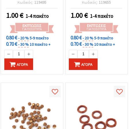
50 γρ.~27 τεμάχια
(~340 τεμ.)
Κωδικός:
119495
Κωδικός:
119655
1.00
€
1.00
€
1-4 πακέτο
1-4 πακέτο
ΕΚΠΤΏΣΕΙΣ
ΕΚΠΤΏΣΕΙΣ
ΓΙΑ ΠΟΣΌΤΗΤΑ
ΓΙΑ ΠΟΣΌΤΗΤΑ
0.80 €
0.80 €
- 20 %
5-9 πακέτο
- 20 %
5-9 πακέτο
0.70 €
0.70 €
- 30 %
10 πακέτο +
- 30 %
10 πακέτο +
ΑΓΟΡΆ
ΑΓΟΡΆ