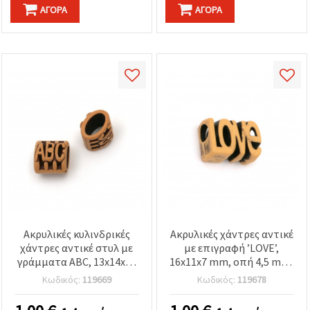
ΑΓΟΡΆ
ΑΓΟΡΆ
Ακρυλικές κυλινδρικές
Ακρυλικές χάντρες αντικέ
χάντρες αντικέ στυλ με
με επιγραφή ’LOVE’,
γράμματα ABC, 13x14x12
16x11x7 mm, οπή 4,5 mm,
mm, οπή 10x5 mm, καφέ,
καφέ, 50 g (~66 τεμ.)
Κωδικός:
119669
Κωδικός:
119678
50 γρ. (~60 τεμ.)