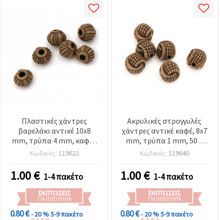
Πλαστικές χάντρες
Ακρυλικές στρογγυλές
βαρελάκι αντικέ 10x8
χάντρες αντικέ καφέ, 8x7
mm, τρύπα 4 mm, καφέ -
mm, τρύπα 1 mm, 50 g
50 γρ (~110 τεμ.)
(≈150 τεμ.)
Κωδικός:
119622
Κωδικός:
119640
1.00
€
1.00
€
1-4 πακέτο
1-4 πακέτο
ΕΚΠΤΏΣΕΙΣ
ΕΚΠΤΏΣΕΙΣ
ΓΙΑ ΠΟΣΌΤΗΤΑ
ΓΙΑ ΠΟΣΌΤΗΤΑ
0.80 €
0.80 €
- 20 %
5-9 πακέτο
- 20 %
5-9 πακέτο