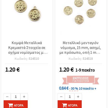
Κομψά Μεταλλικά
Μεταλλικό μενταγιόν
Κρεμαστά Στοιχεία σε
νόμισμα, 15 mm, ασημί,
σχήμα νομίσματος με
με πρόσωπο, οπή 1 mm –
σχέδιο λουλουδιού –
Συσκευασία 50 τεμ.
Κωδικός:
524510
Κωδικός:
524518
Ασημί, 15 mm, Σετ 50 τμχ
1.20
€
1.20
€
1-9 πακέτο
ΕΚΠΤΏΣΕΙΣ
ΓΙΑ ΠΟΣΌΤΗΤΑ
0.84 €
- 30 %
10 πακέτο +
ΑΓΟΡΆ
ΑΓΟΡΆ