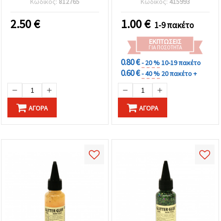
Κωδικός:
812765
Κωδικός:
415993
2.50
€
1.00
€
1-9 πακέτο
ΕΚΠΤΏΣΕΙΣ
ΓΙΑ ΠΟΣΌΤΗΤΑ
0.80 €
- 20 %
10-19 πακέτο
0.60 €
- 40 %
20 πακέτο +
ΑΓΟΡΆ
ΑΓΟΡΆ