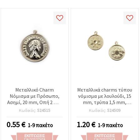
Μεταλλικό Charm
Μεταλλικά charms τύπου
Νόμισμα με Πρόσωπο,
νόμισμα με λουλούδι, 15
Ασημί, 20 mm, Οπή 2 mm
mm, τρύπα 1,5 mm,
— 10 τεμ.
ασημί – 50 τεμ.
Κωδικός:
524515
Κωδικός:
524509
0.55
€
1.20
€
1-9 πακέτο
1-9 πακέτο
ΕΚΠΤΏΣΕΙΣ
ΕΚΠΤΏΣΕΙΣ
ΓΙΑ ΠΟΣΌΤΗΤΑ
ΓΙΑ ΠΟΣΌΤΗΤΑ