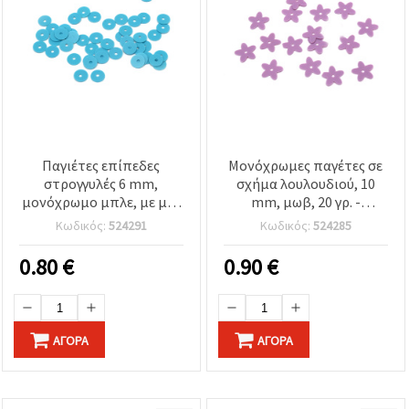
Παγιέτες επίπεδες
Μονόχρωμες παγέτες σε
στρογγυλές 6 mm,
σχήμα λουλουδιού, 10
μονόχρωμο μπλε, με μία
mm, μωβ, 20 γρ. -
τρύπα, για διακόσμηση
Ιδανικές για ράψιμο,
Κωδικός:
524291
Κωδικός:
524285
DIY χειροτεχνιών, 20 γρ.
χειροτεχνίες και
διακόσμηση
0.80
€
0.90
€
ΑΓΟΡΆ
ΑΓΟΡΆ