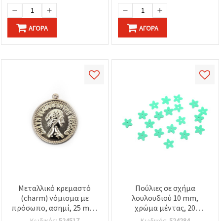
ΑΓΟΡΆ
ΑΓΟΡΆ
Μεταλλικό κρεμαστό
Πούλιες σε σχήμα
(charm) νόμισμα με
λουλουδιού 10 mm,
πρόσωπο, ασημί, 25 mm,
χρώμα μέντας, 20
οπή 2 mm - 10 τεμ.
γραμμάρια – ιδανικές για
Κωδικός:
524517
Κωδικός:
524284