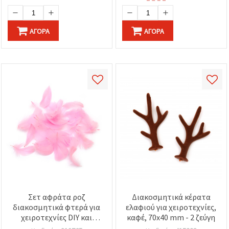
ΑΓΟΡΆ
ΑΓΟΡΆ
Σετ αφράτα ροζ
Διακοσμητικά κέρατα
διακοσμητικά φτερά για
ελαφιού για χειροτεχνίες,
χειροτεχνίες DIY και
καφέ, 70x40 mm - 2 ζεύγη
διακόσμηση, 10 γρ.