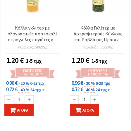
Κόλλα γκλίτερ με
Κόλλα Γκλίτερ με
ολογραφικές πορτοκαλί
Αστραφτερούς Κύκλους
στρογγυλές παγιέτες για
και Ραβδάκια, Πράσινο
DIY χειροτεχνίες και
Χρώμα, 50 ml, για DIY
Κωδικός:
506951
Κωδικός:
506942
κατασκευές, μη τοξική,
Τέχνες & Χειροτεχνίες
50 ml
1.20
€
1.20
€
1-5 τμχ
1-5 τμχ
ΕΚΠΤΏΣΕΙΣ
ΕΚΠΤΏΣΕΙΣ
ΓΙΑ ΠΟΣΌΤΗΤΑ
ΓΙΑ ΠΟΣΌΤΗΤΑ
0.96 €
0.96 €
- 20 %
6-23 τμχ
- 20 %
6-23 τμχ
0.72 €
0.72 €
- 40 %
24 τμχ +
- 40 %
24 τμχ +
ΑΓΟΡΆ
ΑΓΟΡΆ