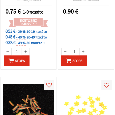
ράψιμο, χειροτεχνίες και
διακόσμηση
0.75
€
0.90
€
1-9 πακέτο
ΕΚΠΤΏΣΕΙΣ
ΓΙΑ ΠΟΣΌΤΗΤΑ
0.53 €
- 29 %
10-19 πακέτο
0.45 €
- 40 %
20-49 πακέτο
0.38 €
- 49 %
50 πακέτο +
ΑΓΟΡΆ
ΑΓΟΡΆ