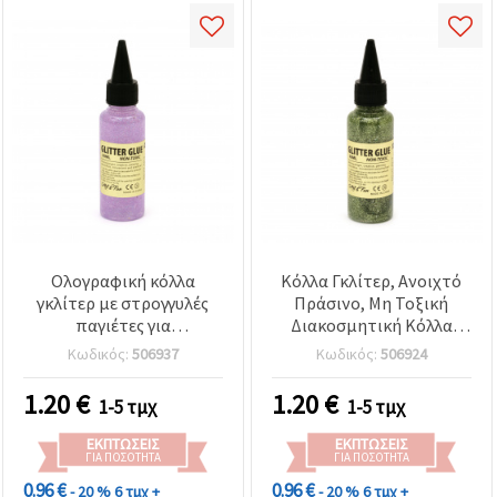
Ολογραφική κόλλα
Κόλλα Γκλίτερ, Ανοιχτό
γκλίτερ με στρογγυλές
Πράσινο, Μη Τοξική
παγιέτες για
Διακοσμητική Κόλλα
χειροτεχνίες, μωβ, μη
Χειροτεχνίας DIY, 50 ml
Κωδικός:
506937
Κωδικός:
506924
τοξική, 50 ml
1.20
€
1.20
€
1-5 τμχ
1-5 τμχ
ΕΚΠΤΏΣΕΙΣ
ΕΚΠΤΏΣΕΙΣ
ΓΙΑ ΠΟΣΌΤΗΤΑ
ΓΙΑ ΠΟΣΌΤΗΤΑ
0.96 €
0.96 €
- 20 %
6 τμχ +
- 20 %
6 τμχ +