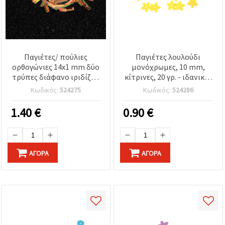
Παγιέτες/ πούλιες
Παγιέτες λουλούδι
ορθογώνιες 14x1 mm δύο
μονόχρωμες, 10 mm,
τρύπες διάφανο ιριδίζον
κίτρινες, 20 γρ. - ιδανικές
-20 γραμμάρια
για ραπτική,
Κωδικός:
524275
Κωδικός:
524286
χειροτεχνίες &
διακόσμηση
1.40
€
0.90
€
ΑΓΟΡΆ
ΑΓΟΡΆ