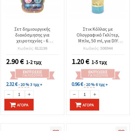
Σετ δημιουργικής
Στικ Κόλλας με
διακόσμησης για
Ολογραφικό Γκλίτερ,
χειροτεχνίες - 6
Μπλε, 50 ml, για DIY
χρώματα, αστερόμορφα
Χειροτεχνίες
Κωδικός:
612136
Κωδικός:
506944
διακοσμητικά, κόλλα και
2 πινέλα
2.90
€
1.20
€
1-2 τμχ
1-5 τμχ
ΕΚΠΤΏΣΕΙΣ
ΕΚΠΤΏΣΕΙΣ
ΓΙΑ ΠΟΣΌΤΗΤΑ
ΓΙΑ ΠΟΣΌΤΗΤΑ
2.32 €
0.96 €
- 20 %
3 τμχ +
- 20 %
6 τμχ +
ΑΓΟΡΆ
ΑΓΟΡΆ