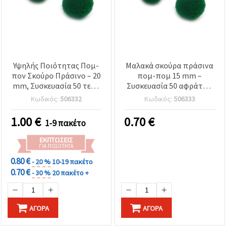
Υψηλής Ποιότητας Πομ-
Μαλακά σκούρα πράσινα
πον Σκούρο Πράσινο – 20
πομ-πομ 15 mm –
mm, Συσκευασία 50 τεμ.,
Συσκευασία 50 αφράτων
Απαλές Διακοσμητικές
μπαλακίων, ιδανικά για
Κωδικός:
506332
Κωδικός:
506333
Μπαλίτσες για
δημιουργικές
Χειροτεχνίες και DIY
χειροτεχνίες και
1.00
€
0.70
€
1-9 πακέτο
Κατασκευές
διακόσμηση
ΕΚΠΤΏΣΕΙΣ
ΓΙΑ ΠΟΣΌΤΗΤΑ
0.80 €
- 20 %
10-19 πακέτο
0.70 €
- 30 %
20 πακέτο +
ΑΓΟΡΆ
ΑΓΟΡΆ