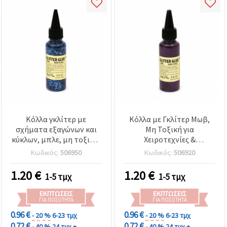
Κόλλα γκλίτερ με
Κόλλα με Γκλίτερ Μωβ,
σχήματα εξαγώνων και
Μη Τοξική για
κύκλων, μπλε, μη τοξική,
Χειροτεχνίες &
για DIY διακόσμηση και
Διακόσμηση, 50 ml
Κωδικός:
506950
Κωδικός:
506920
χειροτεχνίες, 50 ml
1.20
€
1.20
€
1-5 τμχ
1-5 τμχ
ΕΚΠΤΏΣΕΙΣ
ΕΚΠΤΏΣΕΙΣ
ΓΙΑ ΠΟΣΌΤΗΤΑ
ΓΙΑ ΠΟΣΌΤΗΤΑ
0.96 €
0.96 €
- 20 %
6-23 τμχ
- 20 %
6-23 τμχ
0.72 €
0.72 €
- 40 %
24 τμχ +
- 40 %
24 τμχ +