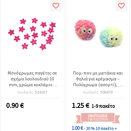
Μονόχρωμες παγέτες σε
Πομ-πον με ματάκια και
σχήμα λουλουδιού 10
θηλιά για κρέμασμα –
mm, χρώμα κυκλάμινο,
Πολύχρωμα (ασορτί), 50
20 γρ. - ιδανικές για
mm, 2 τμχ, για παιδικές
Κωδικός:
524287
Κωδικός:
506470
ράψιμο, διακόσμηση και
διακοσμήσεις,
χειροτεχνίες (DIY)
χειροτεχνίες &
0.90
€
1.25
€
1-9 πακέτο
κατασκευές
ΕΚΠΤΏΣΕΙΣ
ΓΙΑ ΠΟΣΌΤΗΤΑ
1.00 €
- 20 %
10 πακέτο +