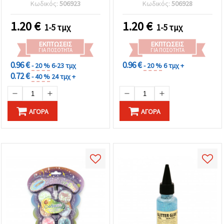
Ιδανική για DIY
Διακόσμηση, 50 ml
Κωδικός:
506923
Κωδικός:
506928
χειροτεχνίες και
διακόσμηση
1.20
€
1.20
€
1-5 τμχ
1-5 τμχ
ΕΚΠΤΏΣΕΙΣ
ΕΚΠΤΏΣΕΙΣ
ΓΙΑ ΠΟΣΌΤΗΤΑ
ΓΙΑ ΠΟΣΌΤΗΤΑ
0.96 €
0.96 €
- 20 %
6-23 τμχ
- 20 %
6 τμχ +
0.72 €
- 40 %
24 τμχ +
ΑΓΟΡΆ
ΑΓΟΡΆ