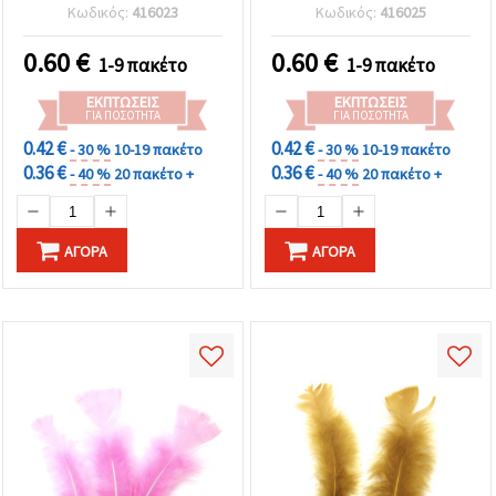
mm - 10 τμχ
mm - 10 τεμ.
Κωδικός:
416023
Κωδικός:
416025
0.60
€
0.60
€
1-9 πακέτο
1-9 πακέτο
ΕΚΠΤΏΣΕΙΣ
ΕΚΠΤΏΣΕΙΣ
ΓΙΑ ΠΟΣΌΤΗΤΑ
ΓΙΑ ΠΟΣΌΤΗΤΑ
0.42 €
0.42 €
- 30 %
10-19 πακέτο
- 30 %
10-19 πακέτο
0.36 €
0.36 €
- 40 %
20 πακέτο +
- 40 %
20 πακέτο +
ΑΓΟΡΆ
ΑΓΟΡΆ