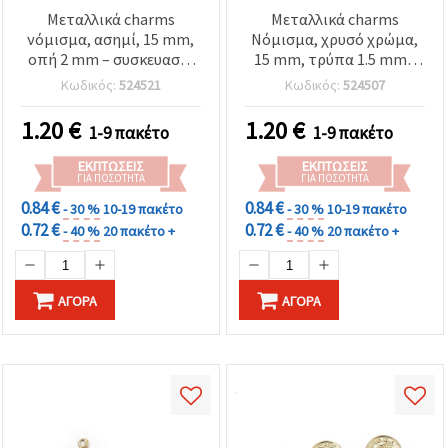
Μεταλλικά charms
Μεταλλικά charms
νόμισμα, ασημί, 15 mm,
Νόμισμα, χρυσό χρώμα,
οπή 2 mm – συσκευασία
15 mm, τρύπα 1.5 mm -
50 τεμ.
50 τεμάχια
Κωδικός:
524521
Κωδικός:
524507
1.20
€
1.20
€
1-9 πακέτο
1-9 πακέτο
ΕΚΠΤΏΣΕΙΣ
ΕΚΠΤΏΣΕΙΣ
ΓΙΑ ΠΟΣΌΤΗΤΑ
ΓΙΑ ΠΟΣΌΤΗΤΑ
0.84 €
0.84 €
- 30 %
10-19 πακέτο
- 30 %
10-19 πακέτο
0.72 €
0.72 €
- 40 %
20 πακέτο +
- 40 %
20 πακέτο +
ΑΓΟΡΆ
ΑΓΟΡΆ