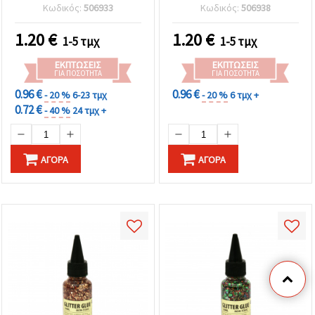
Τοξική, 50 ml
χειροτεχνίες
Κωδικός:
506933
Κωδικός:
506938
1.20
€
1.20
€
1-5 τμχ
1-5 τμχ
ΕΚΠΤΏΣΕΙΣ
ΕΚΠΤΏΣΕΙΣ
ΓΙΑ ΠΟΣΌΤΗΤΑ
ΓΙΑ ΠΟΣΌΤΗΤΑ
0.96 €
0.96 €
- 20 %
6-23 τμχ
- 20 %
6 τμχ +
0.72 €
- 40 %
24 τμχ +
ΑΓΟΡΆ
ΑΓΟΡΆ