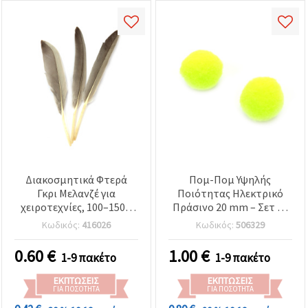
Διακοσμητικά Φτερά
Πομ-Πομ Υψηλής
Γκρι Μελανζέ για
Ποιότητας Ηλεκτρικό
χειροτεχνίες, 100–150 x
Πράσινο 20 mm – Σετ 50
15–20 mm, 10 τεμ.
τεμαχίων, Μαλακά και
Κωδικός:
416026
Κωδικός:
506329
Αφράτα Μπαλάκια,
Ιδανικά για Φωτεινές και
0.60
€
1.00
€
1-9 πακέτο
1-9 πακέτο
Δημιουργικές
Κατασκευές Χειροτεχνίας
ΕΚΠΤΏΣΕΙΣ
ΕΚΠΤΏΣΕΙΣ
(DIY)
ΓΙΑ ΠΟΣΌΤΗΤΑ
ΓΙΑ ΠΟΣΌΤΗΤΑ