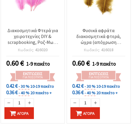
Διακοσμητικά Φτερά για
Φυσικά αφράτα
χειροτεχνίες DIY &
διακοσμητικά φτερά,
scrapbooking, Ροζ‑Μωβ,
ώχρα (απόχρωση
120~170 x 35~40 mm –
καραμέλας), 120–170 mm
Κωδικός:
416020
Κωδικός:
416018
Συσκευασία 10 τεμ.
x 35–40 mm, σετ 10
τεμαχίων – για χόμπι,
0.60
€
0.60
€
1-9 πακέτο
1-9 πακέτο
χειροτεχνίες και DIY
κατασκευές
ΕΚΠΤΏΣΕΙΣ
ΕΚΠΤΏΣΕΙΣ
ΓΙΑ ΠΟΣΌΤΗΤΑ
ΓΙΑ ΠΟΣΌΤΗΤΑ
0.42 €
0.42 €
- 30 %
10-19 πακέτο
- 30 %
10-19 πακέτο
0.36 €
0.36 €
- 40 %
20 πακέτο +
- 40 %
20 πακέτο +
ΑΓΟΡΆ
ΑΓΟΡΆ