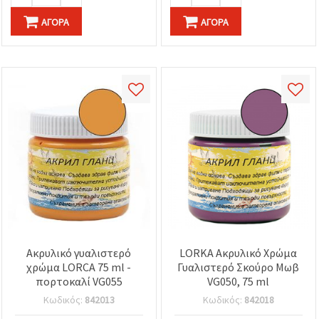
ΑΓΟΡΆ
ΑΓΟΡΆ
Ακρυλικό γυαλιστερό
LORKA Ακρυλικό Χρώμα
χρώμα LORCA 75 ml -
Γυαλιστερό Σκούρο Μωβ
πορτοκαλί VG055
VG050, 75 ml
Κωδικός:
842013
Κωδικός:
842018