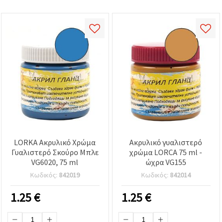
LORKA Ακρυλικό Χρώμα
Ακρυλικό γυαλιστερό
Γυαλιστερό Σκούρο Μπλε
χρώμα LORCA 75 ml -
VG6020, 75 ml
ώχρα VG155
Κωδικός:
842019
Κωδικός:
842014
1.25
€
1.25
€