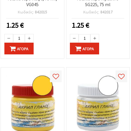
VG045
SG225, 75 ml
Κωδικός:
842015
Κωδικός:
842017
1.25
€
1.25
€
ΑΓΟΡΆ
ΑΓΟΡΆ