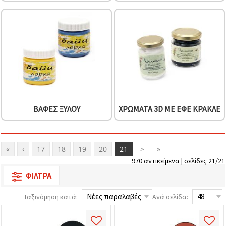
ΒΑΦΈΣ ΞΎΛΟΥ
ΧΡΏΜΑΤΑ 3D ΜΕ ΕΦΈ ΚΡΑΚΛΈ
«
‹
17
18
19
20
21
>
»
970 αντικείμενα | σελίδες 21/21
ΦΊΛΤΡΑ
Ταξινόμηση κατά:
Ανά σελίδα: