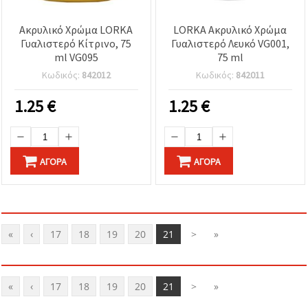
Ακρυλικό Χρώμα LORKA
LORKA Ακρυλικό Χρώμα
Γυαλιστερό Κίτρινο, 75
Γυαλιστερό Λευκό VG001,
ml VG095
75 ml
Κωδικός:
842012
Κωδικός:
842011
1.25
€
1.25
€
ΑΓΟΡΆ
ΑΓΟΡΆ
«
‹
17
18
19
20
21
>
»
«
‹
17
18
19
20
21
>
»