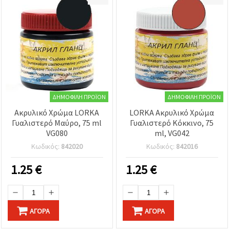
ΔΗΜΟΦΙΛΉ ΠΡΟΪΌΝ
ΔΗΜΟΦΙΛΉ ΠΡΟΪΌΝ
Ακρυλικό Χρώμα LORKA
LORKA Ακρυλικό Χρώμα
Γυαλιστερό Μαύρο, 75 ml
Γυαλιστερό Κόκκινο, 75
VG080
ml, VG042
Κωδικός:
842020
Κωδικός:
842016
1.25
€
1.25
€
ΑΓΟΡΆ
ΑΓΟΡΆ