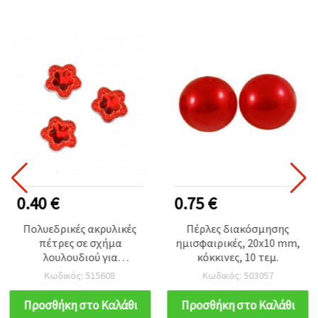
0.40 €
0.75 €
Πολυεδρικές ακρυλικές
Πέρλες διακόσμησης
πέτρες σε σχήμα
ημισφαιρικές, 20x10 mm,
λουλουδιού για
κόκκινες, 10 τεμ.
επικόλληση, ανάγλυφο
Κωδικός: 515608
Κωδικός: 503057
σχέδιο, 12 mm, κόκκινες,
20 τεμ.
Προσθήκη στο Καλάθι
Προσθήκη στο Καλάθι