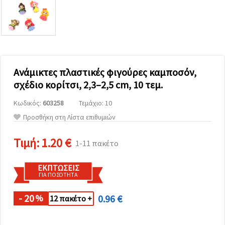
επισκεψιμότητα
και να
προβάλλουμε
πιο σχετικό
περιεχόμενο
και
διαφημίσεις,
μεταξύ
άλλων με
Ανάμικτες πλαστικές φιγούρες καμποσόν,
τη βοήθεια
σχέδιο κορίτσι, 2,3–2,5 cm, 10 τεμ.
των
συνεργατών
μας για
Κωδικός:
603258
Τεμάχιο: 10
αναλύσεις
Προσθήκη στη Λίστα επιθυμιών
και
μάρκετινγκ.
Μπορείτε
Τιμή:
1.20 €
1-11 πακέτο
να
συμφωνήσετε
να
ΕΚΠΤΏΣΕΙΣ
χρησιμοποιήσετε
ΓΙΑ ΠΟΣΌΤΗΤΑ
όλα τα
cookies
κάνοντας
- 20
0.96 €
%
12 πακέτο +
κλικ στον
ιστότοπο!
Ή