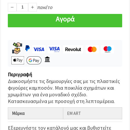
καθορίστε
τις
πακέτο
προτιμήσεις
σας στις
Αγορά
ρυθμίσεις
επιλέγοντας
το
δεδομένο
τύπο
cookies και
κάνοντας
κλικ στο
κουμπί
Αποθήκευση.
Περιγραφή
Αποδέχομαι
Διακοσμήστε τις δημιουργίες σας με τις πλαστικές
όλα!
φιγούρες καμποσόν. Μια ποικιλία σχημάτων και
Ρυθμίσεις
χρωμάτων για ένα μοναδικό σχέδιο.
Κατασκευασμένα με προσοχή στη λεπτομέρεια.
Μάρκα
EM ART
Εξερευνήστε τον κατάλογό μας και βυθιστείτε