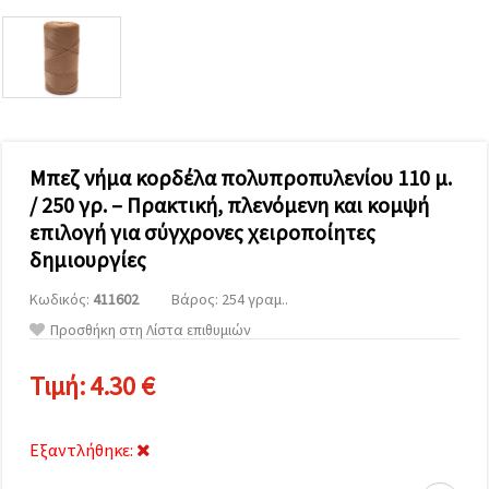
επισκεψιμότητα
και να
προβάλλουμε
πιο σχετικό
περιεχόμενο
και
διαφημίσεις,
μεταξύ
άλλων με
τη βοήθεια
Μπεζ νήμα κορδέλα πολυπροπυλενίου 110 μ.
των
/ 250 γρ. – Πρακτική, πλενόμενη και κομψή
συνεργατών
μας για
επιλογή για σύγχρονες χειροποίητες
αναλύσεις
και
δημιουργίες
μάρκετινγκ.
Μπορείτε
Κωδικός:
411602
Βάρος: 254 γραμ..
να
Προσθήκη στη Λίστα επιθυμιών
συμφωνήσετε
να
χρησιμοποιήσετε
Τιμή:
4.30 €
όλα τα
cookies
κάνοντας
κλικ στον
Εξαντλήθηκε:
ιστότοπο!
Ή