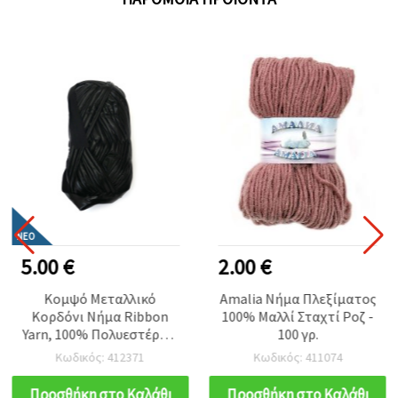
ΝΈΟ
5.00 €
2.00 €
Κομψό Μεταλλικό
Amalia Νήμα Πλεξίματος
Κορδόνι Νήμα Ribbon
100% Μαλλί Σταχτί Ροζ -
Yarn, 100% Πολυεστέρας,
100 γρ.
Μαύρο, 100 g – Ιδανικό
Κωδικός: 412371
Κωδικός: 411074
για Διακοσμητικό
Πλέξιμο, Βελονάκι &
Προσθήκη στο Καλάθι
Προσθήκη στο Καλάθι