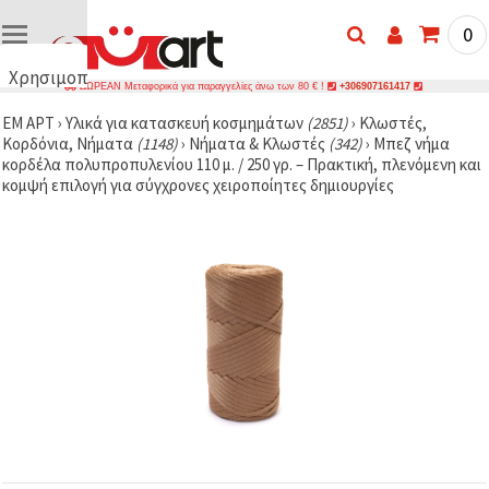
0
Χρησιμοποιούμε
ΔΩΡΕΑΝ Μεταφορικά για παραγγελίες άνω των 80 € !
+306907161417
cookies
ΕΜ ΑΡΤ
›
Υλικά για κατασκευή κοσμημάτων
(2851)
›
Κλωστές,
🍪
Κορδόνια, Νήματα
(1148)
›
Νήματα & Κλωστές
(342)
›
Μπεζ νήμα
Χρησιμοποιούμε
κορδέλα πολυπροπυλενίου 110 μ. / 250 γρ. – Πρακτική, πλενόμενη και
cookies και
κομψή επιλογή για σύγχρονες χειροποίητες δημιουργίες
παρόμοιες
τεχνολογίες
για να
διασφαλίσουμε
τη σωστή
λειτουργία
του
ιστότοπου,
να
βελτιώσουμε
την
εμπειρία
σας και, με
τη
συγκατάθεσή
σας, να
αναλύουμε
την