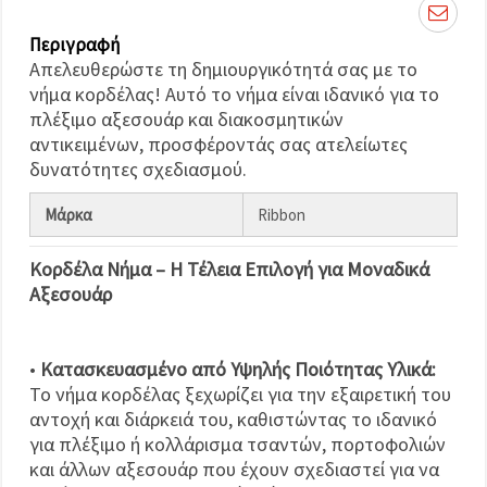
καθορίστε
τις
προτιμήσεις
Περιγραφή
σας στις
Απελευθερώστε τη δημιουργικότητά σας με το
ρυθμίσεις
επιλέγοντας
νήμα κορδέλας! Αυτό το νήμα είναι ιδανικό για το
το
πλέξιμο αξεσουάρ και διακοσμητικών
δεδομένο
τύπο
αντικειμένων, προσφέροντάς σας ατελείωτες
cookies και
δυνατότητες σχεδιασμού.
κάνοντας
κλικ στο
κουμπί
Μάρκα
Ribbon
Αποθήκευση.
Κορδέλα Νήμα – Η Τέλεια Επιλογή για Μοναδικά
Αποδέχομαι
Αξεσουάρ
όλα!
Ρυθμίσεις
•
Κατασκευασμένο από Υψηλής Ποιότητας Υλικά:
Το νήμα κορδέλας ξεχωρίζει για την εξαιρετική του
αντοχή και διάρκειά του, καθιστώντας το ιδανικό
για πλέξιμο ή κολλάρισμα τσαντών, πορτοφολιών
και άλλων αξεσουάρ που έχουν σχεδιαστεί για να