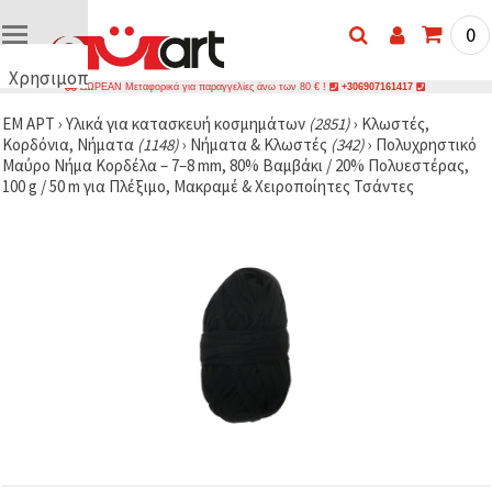
0
Χρησιμοποιούμε
ΔΩΡΕΑΝ Μεταφορικά για παραγγελίες άνω των 80 € !
+306907161417
cookies
ΕΜ ΑΡΤ
›
Υλικά για κατασκευή κοσμημάτων
(2851)
›
Κλωστές,
🍪
Κορδόνια, Νήματα
(1148)
›
Νήματα & Κλωστές
(342)
›
Πολυχρηστικό
Χρησιμοποιούμε
Μαύρο Νήμα Κορδέλα – 7–8 mm, 80% Βαμβάκι / 20% Πολυεστέρας,
cookies και
100 g / 50 m για Πλέξιμο, Μακραμέ & Χειροποίητες Τσάντες
παρόμοιες
τεχνολογίες
για να
διασφαλίσουμε
τη σωστή
λειτουργία
του
ιστότοπου,
να
βελτιώσουμε
την
εμπειρία
σας και, με
τη
συγκατάθεσή
σας, να
αναλύουμε
την