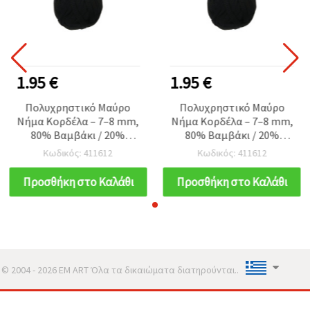
1.95 €
1.95 €
Πολυχρηστικό Μαύρο
Πολυχρηστικό Μαύρο
Νήμα Κορδέλα – 7–8 mm,
Νήμα Κορδέλα – 7–8 mm,
80% Βαμβάκι / 20%
80% Βαμβάκι / 20%
Πολυεστέρας, 100 g / 50
Πολυεστέρας, 100 g / 50
Κωδικός: 411612
Κωδικός: 411612
m για Πλέξιμο, Μακραμέ
m για Πλέξιμο, Μακραμέ
& Χειροποίητες Τσάντες
& Χειροποίητες Τσάντες
Προσθήκη στο Καλάθι
Προσθήκη στο Καλάθι
© 2004 - 2026 EM ART Όλα τα δικαιώματα διατηρούνται..