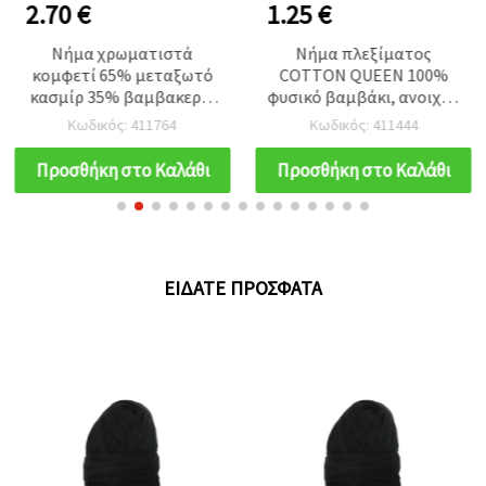
2.70 €
1.25 €
Νήμα χρωματιστά
Νήμα πλεξίματος
κομφετί 65% μεταξωτό
COTTON QUEEN 100%
κασμίρ 35% βαμβακερό,
φυσικό βαμβάκι, ανοιχτό
χρώμα ντενιμ-50
μπλε, 50 γρ - 125 μ
Κωδικός: 411764
Κωδικός: 411444
γραμμάρια
Προσθήκη στο Καλάθι
Προσθήκη στο Καλάθι
ΕΊΔΑΤΕ ΠΡΌΣΦΑΤΑ