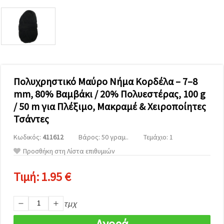
επισκεψιμότητα
και να
προβάλλουμε
πιο σχετικό
περιεχόμενο
και
διαφημίσεις,
μεταξύ
άλλων με
τη βοήθεια
Πολυχρηστικό Μαύρο Νήμα Κορδέλα – 7–8
των
mm, 80% Βαμβάκι / 20% Πολυεστέρας, 100 g
συνεργατών
μας για
/ 50 m για Πλέξιμο, Μακραμέ & Χειροποίητες
αναλύσεις
και
Τσάντες
μάρκετινγκ.
Μπορείτε
Κωδικός:
411612
Βάρος: 50 γραμ..
Τεμάχιο: 1
να
Προσθήκη στη Λίστα επιθυμιών
συμφωνήσετε
να
χρησιμοποιήσετε
Τιμή:
1.95 €
όλα τα
cookies
κάνοντας
κλικ στον
τμχ
ιστότοπο!
Ή
Αγορά