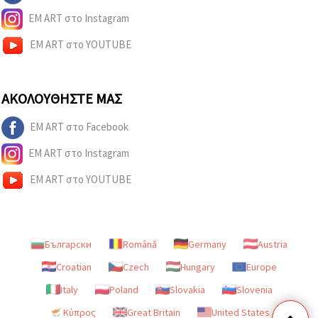
EM ART στο Instagram
EM ART στο YOUTUBE
ΑΚΟΛΟΥΘΉΣΤΕ ΜΑΣ
EM ART στο Facebook
EM ART στο Instagram
EM ART στο YOUTUBE
Български
Română
Germany
Austria
Croatian
Czech
Hungary
Europe
Italy
Poland
Slovakia
Slovenia
Κύπρος
Great Britain
United States