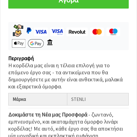
καθορίστε
τις
προτιμήσεις
σας στις
ρυθμίσεις
επιλέγοντας
το
δεδομένο
τύπο
cookies και
κάνοντας
κλικ στο
Περιγραφή
κουμπί
Αποθήκευση.
Η κορδέλα μας είναι η τέλεια επιλογή για το
επόμενο έργο σας - τα αντικείμενα που θα
δημιουργήσετε με αυτήν είναι ανθεκτικά, μαλακά
Αποδέχομαι
και εξαιρετικά όμορφα.
όλα!
Ρυθμίσεις
Μάρκα
STENLI
Δοκιμάστε τη Νέα μας Προσφορά
- ζωντανό,
εμπνευσμένο, και ακαταμάχητα όμορφο λινάρι
κορδέλας! Με αυτό, κάθε έργο σας θα αποκτήσει
μία μοναδική και εκπληκτική εμφάνιση.